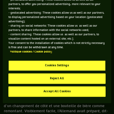
Luxembourg en septembre lors d’un match exhibition, on
partners, to offer you personalized advertising, more relevant to your
interests;
avait branché Pat Cash sur la fameuse polémique née le 26
- geolocated advertising: These cookies allow us as well as our partners,
juin dernier d’une saillie verbale adressée par Gilles Simon à
to display personalized advertising based on your location (geolocated
ses homologues féminines : «
On parle souvent de l’égalité
advertising);
dans les salaires. Je pense que ce n’est pas un truc qui
- sharing on social networks: These cookies allow us as well as our
marche dans le sport. On est les seuls à pratiquer la parité
partners, to share information with the social networks used;
- content sharing: These cookies allow us as well as our partners, to
dans les
prize-money (Ndlr : uniquement dans les quatre
visualize content hosted on an external site; etc.].
tournois du Grand Chelem)
alors qu’on fournit un spectacle
Your consent to the installation of cookies which is not strictly necessary
plus attrayant […] C’est bien simple, à Rome, pour la finale
is free and can be withdrawn at any time.
dames, il y a 20 spectateurs.
» Bref, sur le plan tennistique,
Politique cookies / Cookie policy
la femme ne serait donc pas l’égale de l’homme… Cette
hypothèse, Karsten Braasch l’avait déjà vérifiée. Et ce dès
1998. À Melbourne, en marge de l’Open d’Australie.
Cookies Settings
Visiblement excédé d’entendre les sœurs Williams, 16 et 17
ans, clamer haut et fort au bureau ATP qu’elles pouvaient
Reject All
e
taper n’importe quel mec du Top 200, l’Allemand, ex-38
e
joueur mondial, pointant alors à la 203
place, décide de les
prendre au mot. Une manche contre chacune pour un
Accept All Cookies
résultat éloquent : 6-1 contre Serena, 6-2 contre Venus. Le
tout avec une seule balle de service, une clope grillée lors
d’un changement de côté et une bouteille de bière comme
remontant. Visiblement facile, l’Allemand avait préparé, dit-