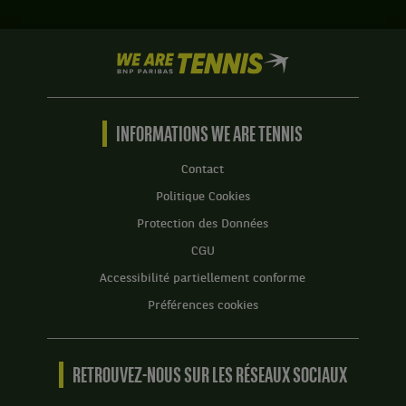
We
are
Tennis
by
BNP
INFORMATIONS WE ARE TENNIS
Paribas
Accueil
Contact
Politique Cookies
Protection des Données
CGU
Accessibilité partiellement conforme
Préférences cookies
RETROUVEZ-NOUS SUR LES RÉSEAUX SOCIAUX