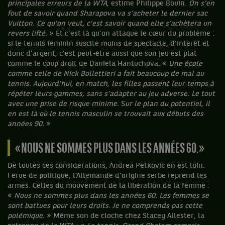
principales erreurs de la WTA
, estime Philippe Bouin.
On s’en
fout de savoir quand Sharapova va s’acheter le dernier sac
Vuitton. Ce qu’on veut, c’est savoir quand elle s’achètera un
revers lifté.
» Et c’est là qu’on attaque le cœur du problème :
si le tennis féminin suscite moins de spectacle, d’intérêt et
donc d’argent, c’est peut-être aussi que son jeu est plat
comme le coup droit de Daniela Hantuchova. «
Une école
comme celle de Nick Bollettieri a fait beaucoup de mal au
tennis. Aujourd’hui, en match, les filles passent leur temps à
répéter leurs gammes, sans s’adapter au jeu adverse. Le tout
avec une prise de risque minime.
S
ur le plan du potentiel, il
en est là où le tennis masculin se trouvait aux débuts des
années 90.
»
« NOUS NE SOMMES PLUS DANS LES ANNÉES 60. »
De toutes ces considérations, Andrea Petkovic en est loin.
Férue de politique, l’Allemande d’origine serbe reprend les
armes. Celles du mouvement de la libération de la femme :
«
Nous ne sommes plus dans les années 60. Les femmes se
sont battues pour leurs droits. Je ne comprends pas cette
polémique.
» Même son de cloche chez Stacey Allester, la