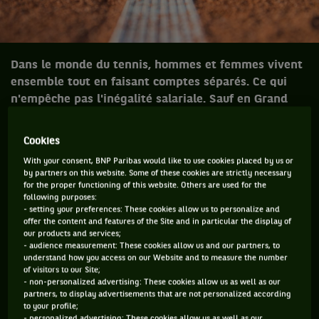
Dans le monde du tennis, hommes et femmes vivent
ensemble tout en faisant comptes séparés. Ce qui
n'empêche pas l'inégalité salariale. Sauf en Grand
Chelem où, depuis 2006, l'on mise sur la parité. À tort
ou à raison...
Cookies
With your consent, BNP Paribas would like to use cookies placed by us or
by partners on this website. Some of these cookies are strictly necessary
for the proper functioning of this website. Others are used for the
Dans le monde du tennis, hommes et
following purposes:
femmes vivent ensemble tout en faisant
- setting your preferences: These cookies allow us to personalize and
offer the content and features of the Site and in particular the display of
comptes séparés. Ce qui n'empêche pas
our products and services;
l'inégalité salariale. Sauf en Grand Chelem
- audience measurement: These cookies allow us and our partners, to
understand how you access on our Website and to measure the number
où, depuis 2006, l'on mise sur la parité. À
of visitors to our Site;
tort ou à raison ?
- non-personalized advertising: These cookies allow us as well as our
partners, to display advertisements that are not personalized according
«
Elles veulent gagner autant que nous ? Ben, qu’elles
to your profile;
commencent déjà par faire le même métier…
» Croisé au
- personalized advertising: These cookies allow us as well as our