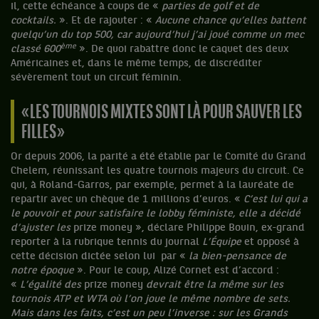
il, cette échéance à coups de «
parties de golf et de
cocktails.
». Et de rajouter : «
Aucune chance qu’elles battent
quelqu’un du top 500, car aujourd’hui j’ai joué comme un mec
ème
classé 600
». De quoi rabattre donc le caquet des deux
Américaines et, dans le même temps, de discréditer
sévèrement tout un circuit féminin.
« LES TOURNOIS MIXTES SONT LÀ POUR SAUVER LES
FILLES »
Or depuis 2006, la parité a été établie par le Comité du Grand
Chelem, réunissant les quatre tournois majeurs du circuit. Ce
qui, à Roland-Garros, par exemple, permet à la lauréate de
repartir avec un chèque de 1 millions d’euros. «
C’est lui qui a
le pouvoir et pour satisfaire le lobby féministe, elle a décidé
d’ajuster les
prize money », déclare Philippe Bouin, ex-grand
reporter à la rubrique tennis du journal
L’Équipe
et opposé à
cette décision dictée selon lui par «
la bien-pensance de
notre époque
». Pour le coup, Alizé Cornet est d’accord :
«
L’égalité des
prize money
devrait être la même sur les
tournois ATP et WTA où l’on joue le même nombre de sets.
Mais dans les faits, c’est un peu l’inverse : sur les Grands