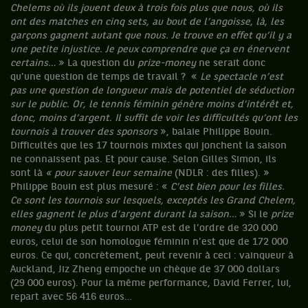
Chelems où ils jouent deux à trois fois plus que nous, où ils
ont des matches en cinq sets, au bout de l’angoisse, là, les
garçons gagnent autant que nous. Je trouve en effet qu’il y a
une petite injustice. Je peux comprendre que ça en énervent
certains…
» La question du
prize-money
ne serait donc
qu’une question de temps de travail ? «
Le spectacle n’est
pas une question de longueur mais de potentiel de séduction
sur le public. Or, le tennis féminin génère moins d’intérêt et,
donc, moins d’argent. Il suffit de voir les difficultés qu’ont les
tournois à trouver des sponsors
», balaie Philippe Bouin.
Difficultés que les 17 tournois mixtes qui jonchent la saison
ne connaissent pas. Et pour cause. Selon Gilles Simon, ils
sont là
« pour sauver leur semaine
(NDLR : des filles). »
Philippe Bouin est plus mesuré : «
C’est bien pour les filles.
Ce sont les tournois sur lesquels, exceptés les Grand Chelem,
elles gagnent le plus d’argent durant la saison…
» Si le
prize
money
du plus petit tournoi ATP est de l’ordre de 320 000
euros, celui de son homologue féminin n’est que de 172 000
euros. Ce qui, concrètement, peut revenir à ceci : vainqueur à
Auckland, Jiz Zheng empoche un chèque de 37 000 dollars
(29 000 euros). Pour la même performance, David Ferrer, lui,
repart avec 56 416 euros…