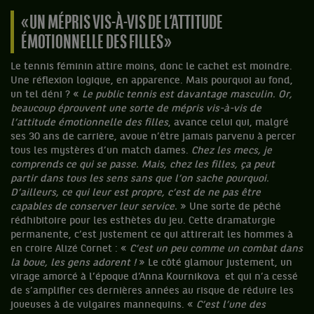
« UN MÉPRIS VIS-À-VIS DE L’ATTITUDE
ÉMOTIONNELLE DES FILLES »
Le tennis féminin attire moins, donc le cachet est moindre.
Une réflexion logique, en apparence. Mais pourquoi au fond,
un tel déni ? «
Le public tennis est davantage masculin. Or,
beaucoup éprouvent une sorte de mépris vis-à-vis de
l’attitude émotionnelle des filles
, avance celui qui, malgré
ses 30 ans de carrière, avoue n’être jamais parvenu à percer
tous les mystères d’un match dames.
Chez les mecs, je
comprends ce qui se passe. Mais, chez les filles, ça peut
partir dans tous les sens sans que l’on sache pourquoi.
D’ailleurs, ce qui leur est propre, c’est de ne pas être
capables de conserver leur service.
» Une sorte de pêché
rédhibitoire pour les esthètes du jeu. Cette dramaturgie
permanente, c’est justement ce qui attirerait les hommes à
en croire Alizé Cornet : «
C’est un peu comme un combat dans
la boue, les gens adorent !
» Le côté glamour justement, un
virage amorcé à l’époque d’Anna Kournikova et qui n’a cessé
de s’amplifier ces dernières années au risque de réduire les
joueuses à de vulgaires mannequins. «
C’est l’une des