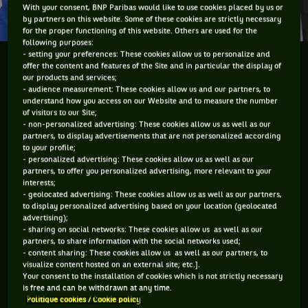
With your consent, BNP Paribas would like to use cookies placed by us or
by partners on this website. Some of these cookies are strictly necessary
for the proper functioning of this website. Others are used for the
following purposes:
- setting your preferences: These cookies allow us to personalize and
A partir de demain, se disputera, à Zagreb (Croatie)
offer the content and features of the Site and in particular the display of
our products and services;
la finale de La Coupe Davis par BNP Paribas entre la
- audience measurement: These cookies allow us and our partners, to
Croatie et l'Argentine. Il s'agira d'une rencontre très
understand how you access on our Website and to measure the number
ouverte mais qui selon moi sera remportée par ...
of visitors to our Site;
- non-personalized advertising: These cookies allow us as well as our
partners, to display advertisements that are not personalized according
to your profile;
Le tirage au sort de la finale de la Coupe Davis par BNP
- personalized advertising: These cookies allow us as well as our
Paribas a eu lieu ce jeudi à Zagreb en Croatie et désormais il
partners, to offer you personalized advertising, more relevant to your
interests;
n'y a plus qu'à !
- geolocated advertising: These cookies allow us as well as our partners,
to display personalized advertising based on your location (geolocated
Mais qui va gagner ?
advertising);
- sharing on social networks: These cookies allow us as well as our
C'est vrai que cette finale, inédite, est plus qu'indécise. Les
partners, to share information with the social networks used;
- content sharing: These cookies allow us as well as our partners, to
deux équipes possèdent un « grand » joueur, pas seulement
visualize content hosted on an external site; etc.].
par la taille, car pour la Croatie ça serait trois (Cilic 1m98,
Your consent to the installation of cookies which is not strictly necessary
is free and can be withdrawn at any time.
Skugor 1m98 et Karlovic 2m11) : Cilic et Del Potro.
Politique cookies / Cookie policy