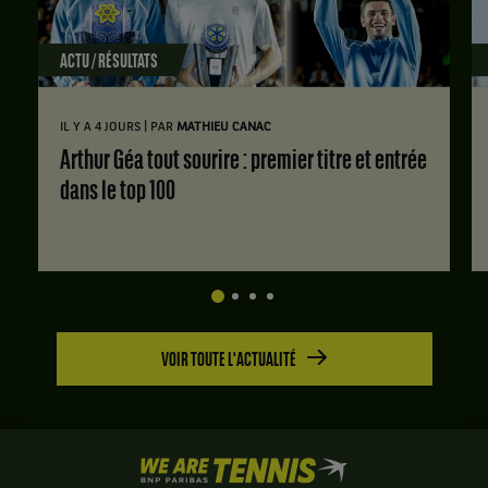
ACTU / RÉSULTATS
|
IL Y A 4 JOURS
PAR
MATHIEU CANAC
Arthur Géa tout sourire : premier titre et entrée
dans le top 100
VOIR TOUTE L'ACTUALITÉ
We
are