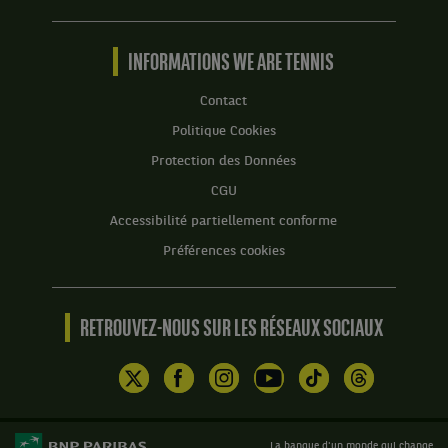
Tennis
by
BNP
INFORMATIONS WE ARE TENNIS
Paribas
Accueil
Contact
Politique Cookies
Protection des Données
CGU
Accessibilité partiellement conforme
Préférences cookies
RETROUVEZ-NOUS SUR LES RÉSEAUX SOCIAUX
La banque d'un monde qui change