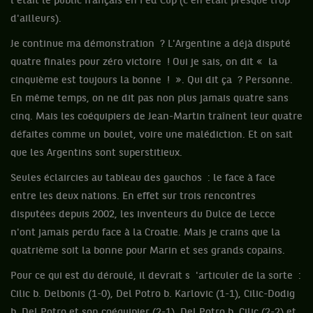
l'était le public français en Fed Cup (c'en était presque trop
d'ailleurs).
Je continue ma démonstration ? L'Argentine a déjà disputé
quatre finales pour zéro victoire ! Oui je sais, on dit « la
cinquième est toujours la bonne ! ». Qui dit ça ? Personne.
En même temps, on ne dit pas non plus jamais quatre sans
cinq. Mais les coéquipiers de Jean-Martin traînent leur quatre
défaites comme un boulet, voire une malédiction. Et on sait
que les Argentins sont superstitieux.
Seules éclaircies au tableau des gauchos : le face à face
entre les deux nations. En effet sur trois rencontres
disputées depuis 2002, les inventeurs du Dulce de Lecce
n'ont jamais perdu face à la Croatie. Mais je crains que la
quatrième soit la bonne pour Marin et ses grands copains.
Pour ce qui est du déroulé, il devrait s 'articuler de la sorte :
Cilic b. Delbonis (1-0), Del Potro b. Karlovic (1-1), Cilic-Dodig
b. Del Potro et son coéquipier (2-1), Del Potro b. Cilic (2-2) et