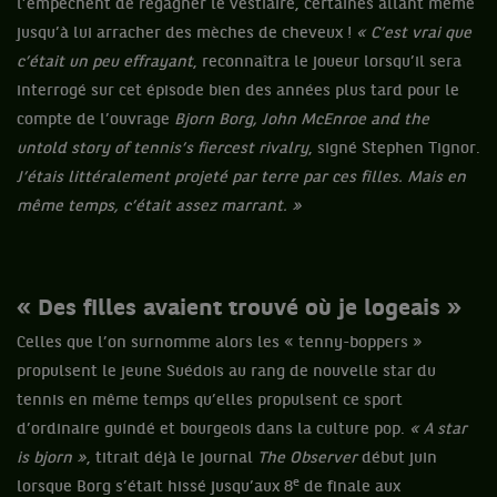
l’empêchent de regagner le vestiaire, certaines allant même
jusqu’à lui arracher des mèches de cheveux !
« C’est vrai que
c’était un peu effrayant
, reconnaîtra le joueur lorsqu’il sera
interrogé sur cet épisode bien des années plus tard pour le
compte de l’ouvrage
Bjorn Borg, John McEnroe and the
untold story of tennis’s fiercest rivalry
, signé Stephen Tignor.
J’étais littéralement projeté par terre par ces filles. Mais en
même temps, c’était assez marrant. »
« Des filles avaient trouvé où je logeais »
Celles que l’on surnomme alors les « tenny-boppers »
propulsent le jeune Suédois au rang de nouvelle star du
tennis en même temps qu’elles propulsent ce sport
d’ordinaire guindé et bourgeois dans la culture pop.
« A star
is bjorn »
, titrait déjà le journal
The Observer
début juin
e
lorsque Borg s’était hissé jusqu’aux 8
de finale aux