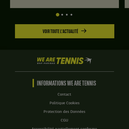
VOIR TOUTE L'ACTUALITÉ
We
are
Tennis
by
BNP
INFORMATIONS WE ARE TENNIS
Paribas
Accueil
Contact
Politique Cookies
Protection des Données
CGU