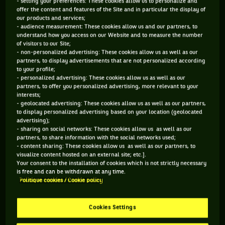
complètement hystériques les lycéennes
- setting your preferences: These cookies allow us to personalize and
offer the content and features of the Site and in particular the display of
londoniennes…
our products and services;
- audience measurement: These cookies allow us and our partners, to
understand how you access on our Website and to measure the number
of visitors to our Site;
C’était il y a 43 ans. Le 25 juin 1973, débute le tournoi de
- non-personalized advertising: These cookies allow us as well as our
Wimbledon dans un climat de confusion totale. Les jours qui
partners, to display advertisements that are not personalized according
to your profile;
ont précédé, quasiment tous les meilleurs joueurs du tableau
- personalized advertising: These cookies allow us as well as our
masculin ont décidé de boycotter le tournoi. La raison de
partners, to offer you personalized advertising, more relevant to your
interests;
cette protestation collective ? Nikola Pilic, le meilleur joueur
- geolocated advertising: These cookies allow us as well as our partners,
to display personalized advertising based on your location (geolocated
yougoslave de l’époque, finaliste de Roland-Garros quelques
advertising);
semaines auparavant (défaite face à Nastase), apprend qu’il
- sharing on social networks: These cookies allow us as well as our
partners, to share information with the social networks used;
est suspendu par sa fédération pour un manquement supposé
- content sharing: These cookies allow us as well as our partners, to
à une convocation pour disputer un tour de Coupe Davis face
visualize content hosted on an external site; etc.].
Your consent to the installation of cookies which is not strictly necessary
à la Nouvelle Zélande. Une sanction confirmée par la
is free and can be withdrawn at any time.
fédération internationale, qui réduit néanmoins la sentence
Politique cookies / Cookie policy
en la faisant passer de neuf à un mois. C’est encore trop pour
Pilic, empêcher de s’aligner à Wimbledon et qui reçoit le
Cookies Settings
soutien de la jeune Association des joueurs de tennis