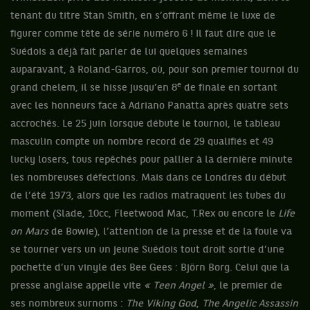
tenant du titre Stan Smith, en s’offrant même le luxe de
figurer comme tête de série numéro 6 ! Il faut dire que le
Suédois a déjà fait parler de lui quelques semaines
auparavant, à Roland-Garros, où, pour son premier tournoi du
e
grand chelem, il se hisse jusqu’en 8
de finale en sortant
avec les honneurs face à Adriano Panatta après quatre sets
accrochés. Le 25 juin lorsque débute le tournoi, le tableau
masculin compte un nombre record de 29 qualifiés et 49
lucky losers, tous repêchés pour pallier à la dernière minute
les nombreuses défections. Mais dans ce Londres du début
de l’été 1973, alors que les radios matraquent les tubes du
moment (Slade, 10cc, Fleetwood Mac, T.Rex ou encore le
Life
on Mars
de Bowie), l’attention de la presse et de la foule va
se tourner vers un un jeune Suédois tout droit sortie d’une
pochette d’un vinyle des Bee Gees : Björn Borg. Celui que la
presse anglaise appelle vite
« Teen Angel »
, le premier de
ses nombreux surnoms :
The Viking God
,
The Angelic Assassin