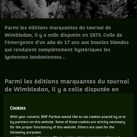
Parmi les éditions marquantes du tournoi de
Wimbledon, il y a celle disputée en 1973. Celle de
l’émergence d’un ado de 17 ans aux boucles blondes
qui rendaient complètement hystériques les
lycéennes londoniennes…
Parmi les éditions marquantes du tournoi
de Wimbledon, il y a celle disputée en
1973. Pas seulement en raison de
l’absence des meilleurs joueurs pour
Cookies
cause de boycott mais en raison de
With your consent, BNP Paribas would like to use cookies placed by us or
l’émergence d’un ado de 17 ans aux
by partners on this website. Some of these cookies are strictly necessary
for the proper functioning of this website. Others are used for the
boucles blondes qui rendaient
following purposes: