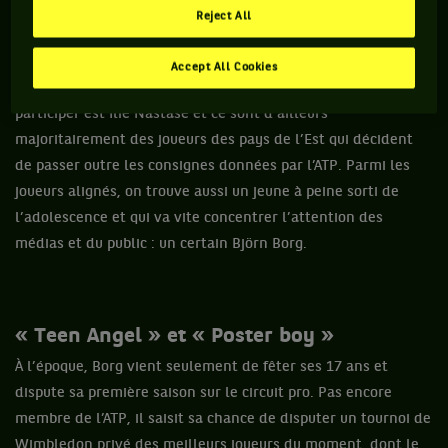
professionnels, l’ATP, qui voit là un bon moyen d’affirmer sa
Reject All
légitimité face à la fédé. Au total, 81 joueurs du circuit, tous
membres de l’ATP, décident de faire l’impasse sur le tournoi
Accept All Cookies
londonien en solidarité avec le puni. Le seul top 10 à
participer est Ilie Nastase et ce sont d’ailleurs
majoritairement des joueurs des pays de l’Est qui décident
de passer outre les consignes données par l’ATP. Parmi les
joueurs alignés, on trouve aussi un jeune à peine sorti de
l’adolescence et qui va vite concentrer l’attention des
médias et du public : un certain Björn Borg.
« Teen Angel » et « Poster boy »
À l’époque, Borg vient seulement de fêter ses 17 ans et
dispute sa première saison sur le circuit pro. Pas encore
membre de l’ATP, il saisit sa chance de disputer un tournoi de
Wimbledon privé des meilleurs joueurs du moment, dont le