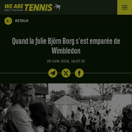
We
are
Tennis
RETOUR
by
BNP
Paribas
Quand la folie Björn Borg s’est emparée de
Accueil
Wimbledon
29 JUIN 2016, 16:07:31