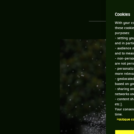
Cookies
With your co
these cookie
purposes:
- setting yo
and in parti
- audience 
and to measu
- non-person
are not pers
- personaliz
more relevan
- geolocated
based on you
- sharing on
networks us
- content sh
etc.].
Your consent
time.
Politique c