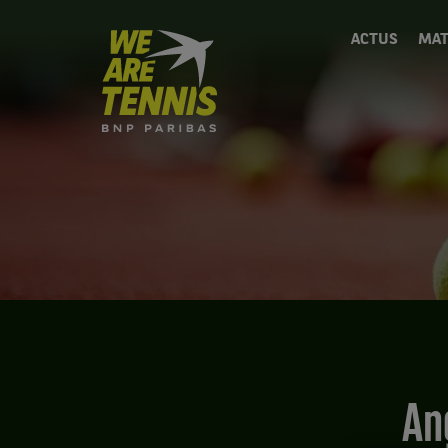
We
ACTUS
MAT
are
Tennis
by
BNP
Paribas
Accueil
A