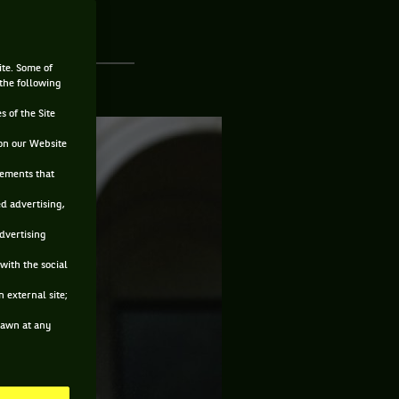
ite. Some of
 the following
s of the Site
on our Website
sements that
ed advertising,
advertising
with the social
 external site;
drawn at any