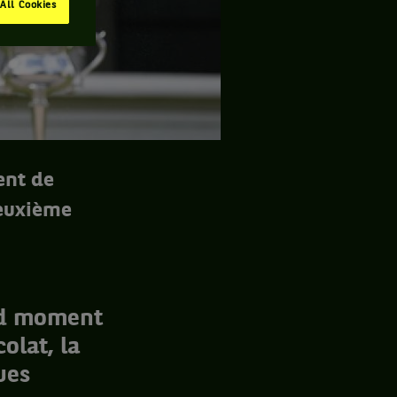
All Cookies
ent de
deuxième
nd moment
olat, la
ues