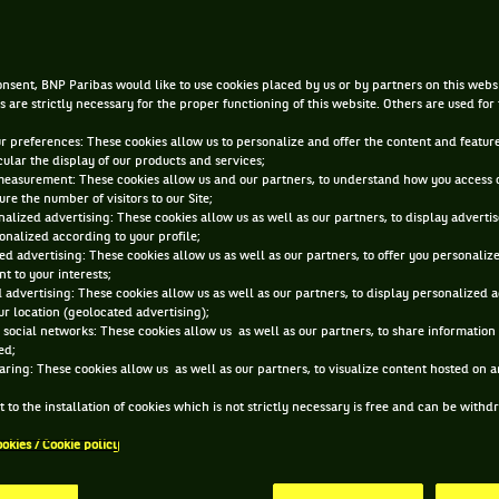
1 FÉVR. 2016, 08:39:00
nsent, BNP Paribas would like to use cookies placed by us or by partners on this webs
s are strictly necessary for the proper functioning of this website. Others are used for
ur preferences: These cookies allow us to personalize and offer the content and feature
cular the display of our products and services;
measurement: These cookies allow us and our partners, to understand how you access 
re the number of visitors to our Site;
alized advertising: These cookies allow us as well as our partners, to display adverti
onalized according to your profile;
ed advertising: These cookies allow us as well as our partners, to offer you personaliz
t to your interests;
 advertising: These cookies allow us as well as our partners, to display personalized 
r location (geolocated advertising);
 social networks: These cookies allow us as well as our partners, to share information 
ed;
aring: These cookies allow us as well as our partners, to visualize content hosted on an
 to the installation of cookies which is not strictly necessary is free and can be with
ookies / Cookie policy