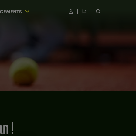
AGEMENTS
Utilisateur
Changer
RECHERCHER
de
SUR
langue
LE
SITE
S
n !