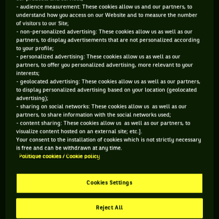
- audience measurement: These cookies allow us and our partners, to
understand how you access on our Website and to measure the number
of visitors to our Site;
- non-personalized advertising: These cookies allow us as well as our
partners, to display advertisements that are not personalized according
to your profile;
- personalized advertising: These cookies allow us as well as our
partners, to offer you personalized advertising, more relevant to your
interests;
- geolocated advertising: These cookies allow us as well as our partners,
Deux infos par ailleurs. La première : la fédération suisse a
to display personalized advertising based on your location (geolocated
advertising);
confirmé que Roger Federer comme Stan Wawrinka feront
- sharing on social networks: These cookies allow us as well as our
leur retour en Coupe Davis par BNP Paribas du 18 au 20
partners, to share information with the social networks used;
- content sharing: These cookies allow us as well as our partners, to
septembre, en barrage, face aux Pays-Bas. La seconde : Roger
visualize content hosted on an external site; etc.].
Federer a été désigné athlète le plus « marketable » de la
Your consent to the installation of cookies which is not strictly necessary
is free and can be withdrawn at any time.
planète sport, devant les golfeurs Tiger Woods et Phil
Politique cookies / Cookie policy
Mickelson. Deux autres tennismen figurent dans le top 10 :
e
e
Djokovic au 7
rang et Nadal au 8
.
Cookies Settings
Reject All