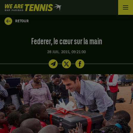
We
are
Tennis
RETOUR
by
BNP
Paribas
Federer, le cœur sur la main
Accueil
28 JUIL. 2015, 09:21:00