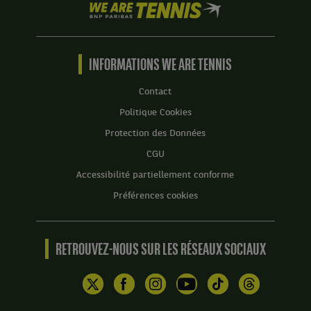
Set
le
We
:
1
match
are
6
:
contre
Tennis
jeux
6
Alycia
by
à
jeux
Parks,
BNP
INFORMATIONS WE ARE TENNIS
3.
à
États-
Paribas
3.
Unis
Accueil
Contact
.
Set
Politique Cookies
2
Score
:
Protection des Données
:
6
CGU
Set
jeux
1
à
Accessibilité partiellement conforme
:
2.
Préférences cookies
5
jeux
à
7.
RETROUVEZ-NOUS SUR LES RÉSEAUX SOCIAUX
Set
2
:
6