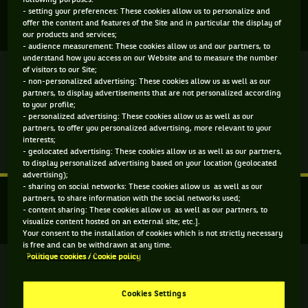
following purposes:
- setting your preferences: These cookies allow us to personalize and
FINALE 2026
offer the content and features of the Site and in particular the display of
our products and services;
- audience measurement: These cookies allow us and our partners, to
understand how you access on our Website and to measure the number
of visitors to our Site;
Terminé
- non-personalized advertising: These cookies allow us as well as our
partners, to display advertisements that are not personalized according
K. Boulter
5
6
6
to your profile;
- personalized advertising: These cookies allow us as well as our
partners, to offer you personalized advertising, more relevant to your
7
2
1
T. Korpatsch
interests;
- geolocated advertising: These cookies allow us as well as our partners,
Match
Plus d'infos
to display personalized advertising based on your location (geolocated
terminé.
advertising);
- sharing on social networks: These cookies allow us as well as our
Katie
partners, to share information with the social networks used;
Boulter,
DEMI-FINALES
- content sharing: These cookies allow us as well as our partners, to
Angleterre
visualize content hosted on an external site; etc.].
,
Your consent to the installation of cookies which is not strictly necessary
gagne
is free and can be withdrawn at any time.
Politique cookies / Cookie policy
le
Terminé
match
contre
#
TEAM
JEUNES
TALENTS
Cookies Settings
Tamara
D. Parry
4
4