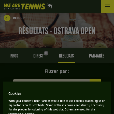
We
are
Tennis
RETOUR
by
BNP
RÉSULTATS - OSTRAVA OPEN
Paribas
Accueil
0
INFOS
DIRECT
RÉSULTATS
PALMARÈS
Filtrer par :
Ostrava Open
Cookies
Simple
With your consent, BNP Paribas would like to use cookies placed by us or
by partners on this website. Some of these cookies are strictly necessary
for the proper functioning of this website. Others are used for the