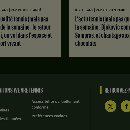
|
|
 5 ANS
PAR
RÉGIS DELANOË
IL Y A 5 ANS
PAR
FLORIAN CADU
L’actu tennis (mais pas que) de
 de la semaine : le retour
la semaine : Djokovic co
oi, un vol dans l’espace et
Sampras, et chantage aux
ort vivant
chocolats
TIONS WE ARE TENNIS
RETROUVEZ-N
Accessibilité partiellement
conforme
okies
Préférences cookies
des Données