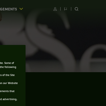
AGEMENTS
Utilisateur
Changer
RECHERCHER
de
SUR
langue
LE
SITE
ite. Some of
 the following
s of the Site
on our Website
sements that
ed advertising,