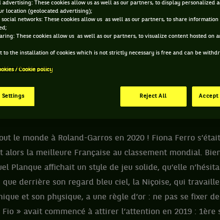
 advertising: These cookies allow us as well as our partners, to display personalized 
r location (geolocated advertising);
 FIONA FERRO ET INFORMATIONS DE LA JOUEUSE
 social networks: These cookies allow us as well as our partners, to share information 
ed;
aring: These cookies allow us as well as our partners, to visualize content hosted on an
 to the installation of cookies which is not strictly necessary is free and can be with
238 PTS
ÂGE
POIDS
TAI
ookies / Cookie policy
326
ÈME
29 ANS
56KG
17
12/03/1997
 Settings
Reject All
Accept 
WTA DOUBLE
tout le monde à Roland-Garros en 2020 ! Fiona Ferro s’était
 alors la meilleure Française au classement mondial. Bien
 Planque affichait un style de jeu solide, qu’elle n’hésitai
e que derrière son regard bleu ciel, la Niçoise, qui travaill
ique et son physique, a une règle d’or : ne pas se fixer de
 Fio » avait commencé à attirer l’attention en 2019 : 1ère