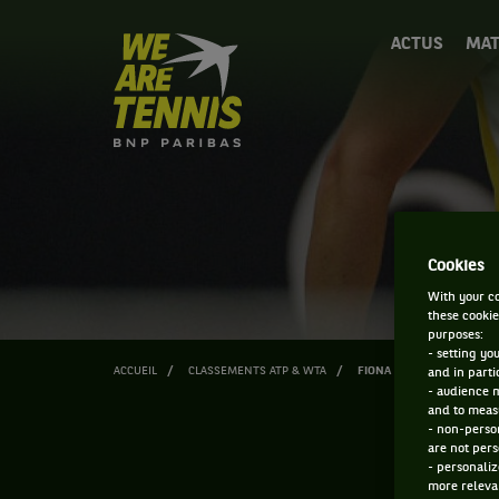
We
ACTUS
MAT
are
Tennis
by
BNP
Paribas
Accueil
Cookies
With your co
these cookie
purposes:
- setting yo
ACCUEIL
CLASSEMENTS ATP & WTA
FIONA FERRO
and in parti
- audience 
and to measu
- non-person
are not pers
- personaliz
more relevan