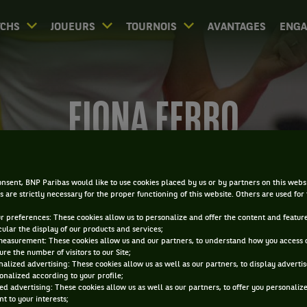
CHS
JOUEURS
TOURNOIS
AVANTAGES
ENG
FIONA FERRO
nsent, BNP Paribas would like to use cookies placed by us or by partners on this webs
s are strictly necessary for the proper functioning of this website. Others are used for
ur preferences: These cookies allow us to personalize and offer the content and feature
cular the display of our products and services;
measurement: These cookies allow us and our partners, to understand how you access 
re the number of visitors to our Site;
alized advertising: These cookies allow us as well as our partners, to display adverti
onalized according to your profile;
ed advertising: These cookies allow us as well as our partners, to offer you personaliz
t to your interests;