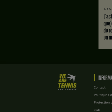
IL Y A
L’actualité tennis (mais pas
que)
du r
un m
We
INFORMA
are
Tennis
Contact
by
Politique Co
BNP
Paribas
Protection 
Accueil
CGU