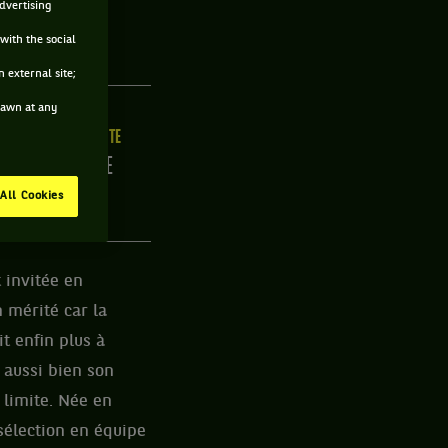
advertising
with the social
 external site;
drawn at any
LLE
MAIN FORTE
0CM
DROITE
All Cookies
 invitée en
 mérité car la
t enfin plus à
e aussi bien son
 limite. Née en
 sélection en équipe