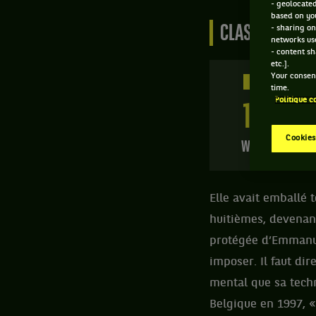
- geolocated
based on you
CLASSEMENT DE
- sharing on
networks us
- content sh
etc.].
Your consent
534 PTS
time.
Politique c
149
ÈME
Cookies
WTA SIMPLE
Elle avait emballé 
huitièmes, devenant
protégée d’Emmanuel
imposer. Il faut dir
mental que sa techn
Belgique en 1997, «