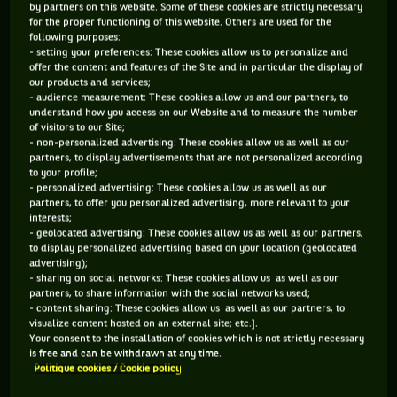
by partners on this website. Some of these cookies are strictly necessary
for the proper functioning of this website. Others are used for the
712 PTS
338 PTS
following purposes:
- setting your preferences: These cookies allow us to personalize and
114
227
ÈME
ÈME
offer the content and features of the Site and in particular the display of
our products and services;
- audience measurement: These cookies allow us and our partners, to
WTA DOUBLE
WTA SIMPLE
understand how you access on our Website and to measure the number
of visitors to our Site;
- non-personalized advertising: These cookies allow us as well as our
partners, to display advertisements that are not personalized according
to your profile;
ÂGE
POIDS
TAILLE
MAIN FORTE
- personalized advertising: These cookies allow us as well as our
partners, to offer you personalized advertising, more relevant to your
21 ANS
N/C
N/C
DROITE
interests;
13/03/2005
- geolocated advertising: These cookies allow us as well as our partners,
to display personalized advertising based on your location (geolocated
advertising);
Lucie Havlickova est une joueuse de tennis originaire de
- sharing on social networks: These cookies allow us as well as our
partners, to share information with the social networks used;
République Tchèque, née le 13-03-2005. Le dernier tournoi
- content sharing: These cookies allow us as well as our partners, to
visualize content hosted on an external site; etc.].
auquel elle a participé est Prague Open.
Your consent to the installation of cookies which is not strictly necessary
is free and can be withdrawn at any time.
Politique cookies / Cookie policy
SES DERNIERS MATCHS