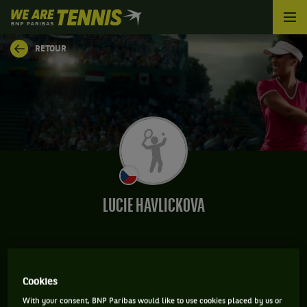
We
are
Tennis
RETOUR
by
BNP
Paribas
Accueil
LUCIE HAVLICKOVA
CLASSEMENT DE LUCIE HAVLICKOVA ET
Cookies
INFORMATIONS DE LA JOUEUSE
With your consent, BNP Paribas would like to use cookies placed by us or