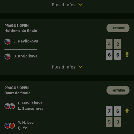
Maia
Match
Plus d'infos
Lumsden,
terminé.
Ecosse
Prague
,
Open.
gagnent
PRAGUE OPEN
Terminé
Huitième de finale
le
Demi-
match
finale.
L. Havlickova
contre
4
2
Lucie
Lucie
6
6
Havlickova,
Havlickova,
B. Krejcikova
République
République
Match
Tchèque
Plus d'infos
Tchèque
terminé.
,
,
et
et
Prague
Laura
Laura
Open.
PRAGUE OPEN
Terminé
Samsonova,
Samsonova,
Quart de finale
Huitième
République
République
de
Tchèque
L. Havlickova
Tchèque
finale.
L. Samsonova
,
.
7
6
gagnent
Barbora
Score
le
5
3
Y. H. Lee
Krejcikova,
:
match
Q. Ye
République
contre
Set