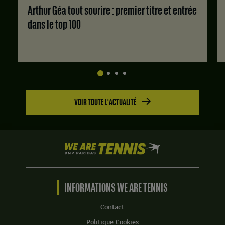
2
contre
Arthur Géa tout sourire : premier titre et entrée
:
:
Ya
6
dans le top 100
6
Hsin
jeux
jeux
Lee,
à
à
Taïwan
3.
2.
,
Set
et
3
Qiuyu
:
Ye,
11
Chine
VOIR TOUTE L'ACTUALITÉ
jeux
.
à
Score
9.
:
We
Set
are
1
Tennis
:
by
7
BNP
INFORMATIONS WE ARE TENNIS
jeux
Paribas
à
Accueil
Contact
5.
Politique Cookies
Set