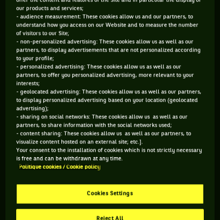
offer the content and features of the Site and in particular the display of
our products and services;
- audience measurement: These cookies allow us and our partners, to
Le tournoi se jouait sur gazon de 1905 à 1987. Depuis le «
understand how you access on our Website and to measure the number
happy slam » comme il est surnommé par les joueurs pour la
of visitors to our Site;
- non-personalized advertising: These cookies allow us as well as our
bonne humeur permanente des Australiens et la bonne
partners, to display advertisements that are not personalized according
ambiance qu'il y règne, se dispute sur dur. L’Open d’Australie
to your profile;
ne s’est pas toujours disputé à Melbourne, mais aussi à
- personalized advertising: These cookies allow us as well as our
partners, to offer you personalized advertising, more relevant to your
Sydney, Adélaïde, Brisbane, Perth et deux fois en Nouvelle
interests;
Zélande, à Christchurch et Hastings. Du fait qu'il se situe à
- geolocated advertising: These cookies allow us as well as our partners,
l'autre bout du monde, l'Open d'Australie a mis du temps à
to display personalized advertising based on your location (geolocated
advertising);
attirer la totalité du circuit. John McEnroe n'a disputé que 5
- sharing on social networks: These cookies allow us as well as our
Open d'Australie, alors qu'il a joué les 3 autres au moins le
partners, to share information with the social networks used;
double de fois. Entres autres célèbre pour ses night sessions,
- content sharing: These cookies allow us as well as our partners, to
visualize content hosted on an external site; etc.].
le tournoi de Melbourne détient le record pour le match le
Your consent to the installation of cookies which is not strictly necessary
plus tardif en Grand Chelem. Il s'agit du Hewitt-Baghdatis de
is free and can be withdrawn at any time.
2008. Ce match comptant pour le 3e tour s'est achevé à 4h33
Politique cookies / Cookie policy
du matin, il faut dire qu'il n'avait démarré qu'à 23h47 en
raison d'un Federer-Tisparevic à rallonge. Pour la petite
Cookies Settings
histoire, c'est Rusty (le surnom de Lleyton Hewitt) qui s'est
imposé en 5 sets. Evidemment.
Reject All