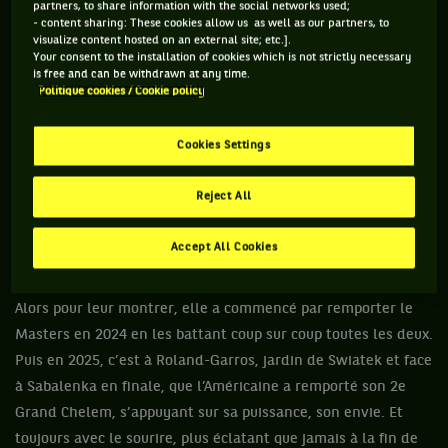
partners, to share information with the social networks used;
ses idoles. C’est d’ailleurs en battant Venus à Wimbledon en
- content sharing: These cookies allow us as well as our partners, to
visualize content hosted on an external site; etc.].
2019 – à 15 ans ! – , pour se hisser ensuite jusqu’en huitième,
Your consent to the installation of cookies which is not strictly necessary
qu’elle avait éclaté au grand jour. Puis il y a eu un premier
is free and can be withdrawn at any time.
Politique cookies / Cookie policy
quart en Grand Chelem à Roland-Garros en 2021, suivi d’une
finale, toujours à Paris en 2022, quelques semaines après ses
Cookies Settings
18 ans. Coco Gauff ou l’ascension rêvée avec en prime le
bonheur absolu de décrocher son premier Grand Chelem (et
Reject All
la 3e place mondiale !) devant son public. Mais l’Américaine a
ensuite marqué le pas, peinant à prendre le dessus sur les
Accept All Cookies
autres reines du circuit, telles Swiatek et Sabalenka. Pas
question cependant de capituler, Coco est une fighteuse.
Alors pour leur montrer, elle a commencé par remporter le
Masters en 2024 en les battant coup sur coup toutes les deux.
Puis en 2025, c’est à Roland-Garros, jardin de Swiatek et face
à Sabalenka en finale, que l’Américaine a remporté son 2e
Grand Chelem, s’appuyant sur sa puissance, son envie. Et
toujours avec le sourire, plus éclatant que jamais à la fin de