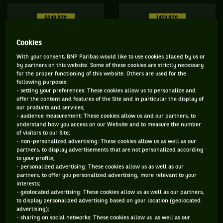
5649 PTS
1453 PTS
4
64
ÈME
ÈME
Cookies
With your consent, BNP Paribas would like to use cookies placed by us or
WTA SIMPLE
WTA DOUBLE
by partners on this website. Some of these cookies are strictly necessary
for the proper functioning of this website. Others are used for the
following purposes:
- setting your preferences: These cookies allow us to personalize and
offer the content and features of the Site and in particular the display of
ÂGE
POIDS
TAILLE
MAIN FORTE
our products and services;
22 ANS
59KG
175CM
DROITE
- audience measurement: These cookies allow us and our partners, to
understand how you access on our Website and to measure the number
13/03/2004
of visitors to our Site;
- non-personalized advertising: These cookies allow us as well as our
partners, to display advertisements that are not personalized according
Un talent précoce, mais pas que. Coco est sur le devant de la
to your profile;
- personalized advertising: These cookies allow us as well as our
scène depuis tellement longtemps qu’on s’est tous dit
partners, to offer you personalized advertising, more relevant to your
« Enfin ! » quand elle a soulevé son premier trophée en Grand
interests;
- geolocated advertising: These cookies allow us as well as our partners,
Chelem, à l’US Open en 2023, à seulement… 19 ans. Fille de
to display personalized advertising based on your location (geolocated
parents sportifs, elle est formatée depuis son plus jeune âge
advertising);
- sharing on social networks: These cookies allow us as well as our
pour devenir une championne, comme les sœurs Williams,