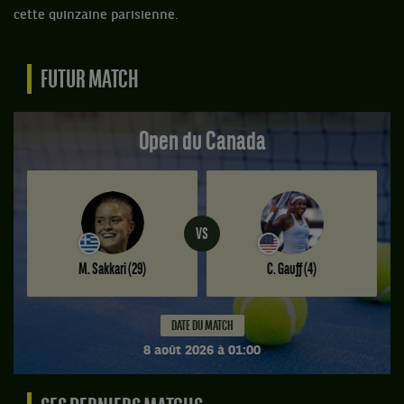
cette quinzaine parisienne.
FUTUR MATCH
Open du Canada
VS
M. Sakkari
(29)
C. Gauff
(4)
DATE DU MATCH
8 août 2026 à 01:00
Match
à