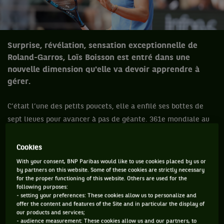
Surprise, révélation, sensation exceptionnelle de
Roland-Garros, Loïs Boisson est entré dans une
nouvelle dimension qu'elle va devoir apprendre à
gérer.
C’était l’une des petits poucets, elle a enfilé ses bottes de
sept lieues pour avancer à pas de géante. 361e mondiale au
début de Roland-Garros, ayant repris la compétition en
février après huit mois d’arrêt suite à sa rupture des
Cookies
ligaments croisés, Loïs Boisson a enchanté la France jusqu’en
With your consent, BNP Paribas would like to use cookies placed by us or
by partners on this website. Some of these cookies are strictly necessary
demi-finale.
for the proper functioning of this website. Others are used for the
following purposes:
Pour ses débuts en Grand Chelem, elle a notamment
- setting your preferences: These cookies allow us to personalize and
commencé par sortir la 24e mondiale, Elise Mertens, puis
offer the content and features of the Site and in particular the display of
our products and services;
Anhelina Kalinina,
Elsa Jacquemot
membre de
la Team
- audience measurement: These cookies allow us and our partners, to