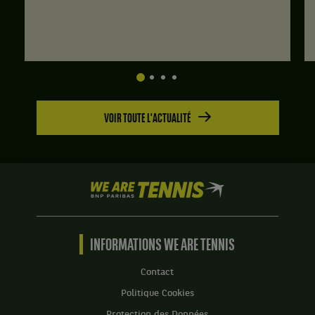
VOIR TOUTE L'ACTUALITÉ
We
are
Tennis
by
BNP
INFORMATIONS WE ARE TENNIS
Paribas
Accueil
Contact
Politique Cookies
Protection des Données