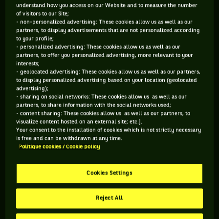
Jeunes Talents
puis surtout, les 3e et 6e : Jessica Pegula et
understand how you access on our Website and to measure the number
of visitors to our Site;
Mirra Andreeva
. Même le plus créatif des auteurs de
- non-personalized advertising: These cookies allow us as well as our
conte de fée n’aurait osé imaginer si beau récit pour la
partners, to display advertisements that are not personalized according
to your profile;
joueuse de 22 ans qui, avant de débarquer à Paris, visait une
- personalized advertising: These cookies allow us as well as our
première victoire contre une Top 90.
partners, to offer you personalized advertising, more relevant to your
interests;
- geolocated advertising: These cookies allow us as well as our partners,
to display personalized advertising based on your location (geolocated
advertising);
Vous devez accepter les cookies de type
- sharing on social networks: These cookies allow us as well as our
partners, to share information with the social networks used;
"Réseaux sociaux" pour pouvoir accéder à ce
- content sharing: These cookies allow us as well as our partners, to
visualize content hosted on an external site; etc.].
contenu
Your consent to the installation of cookies which is not strictly necessary
is free and can be withdrawn at any time.
GÉRER MES PRÉFÉRENCES
Politique cookies / Cookie policy
Cookies Settings
Reject All