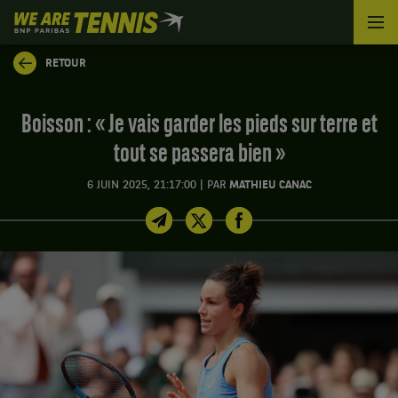
We
are
Tennis
RETOUR
by
BNP
Paribas
Boisson : « Je vais garder les pieds sur terre et
Accueil
tout se passera bien »
|
6 JUIN 2025, 21:17:00
PAR
MATHIEU CANAC