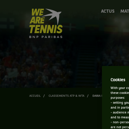
We
ACTUS
MAT
are
Tennis
by
BNP
Paribas
Accueil
Cookies
With your co
these cookie
ACCUEIL
CLASSEMENTS ATP & WTA
DARIA FRAYMAN
purposes:
- setting yo
and in parti
- audience 
and to measu
- non-person
are not pers