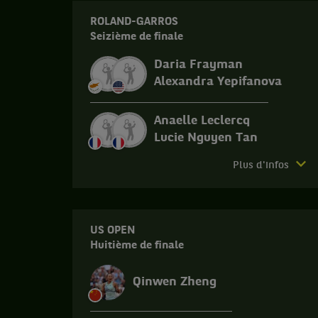
ROLAND-GARROS
Seizième de finale
Daria Frayman
Alexandra Yepifanova
Anaelle Leclercq
Lucie Nguyen Tan
Match
Plus d'infos
terminé.
Roland-
Garros.
US OPEN
Seizième
Huitième de finale
de
finale.
Qinwen Zheng
Anaelle
Leclercq,
France