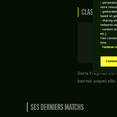
- personaliz
more relevan
CLASSEMENT DE
- geolocated
based on you
- sharing on
networks us
- content sh
etc.].
Your consent
time.
Politique c
W
Cookies
Daria Frayman est u
tournoi auquel elle
SES DERNIERS MATCHS