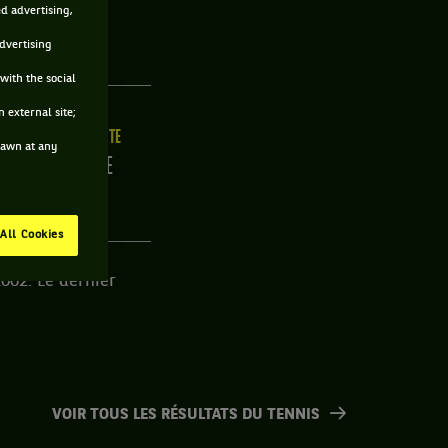
ed advertising,
E
advertising
with the social
 external site;
ILLE
MAIN FORTE
drawn at any
/C
DROITE
All Cookies
002. Le dernier
VOIR TOUS LES RÉSULTATS DU TENNIS