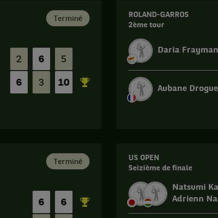
ROLAND-GARROS
Terminé
2ème tour
Daria Frayma
2
6
5
6
3
10
Aubane Drogue
Match
terminé.
Roland-
Garros.
US OPEN
2ème
Terminé
Seizième de finale
tour.
Aubane
Natsumi K
Droguet,
Adrienn N
6
6
France
,