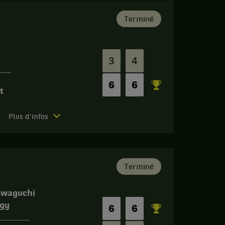
Terminé
n
3
4
6
6
t
Plus d'infos
Terminé
awaguchi
agy
6
6