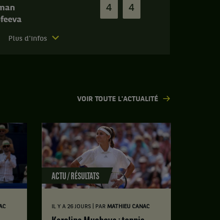
4
4
yman
feeva
Plus d'infos
VOIR TOUTE L'ACTUALITÉ
ACTU / RÉSULTATS
|
AC
IL Y A 26 JOURS
PAR
MATHIEU CANAC