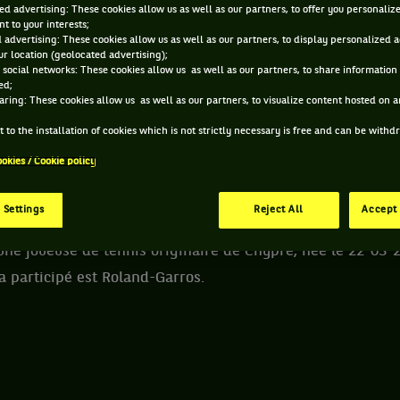
ed advertising: These cookies allow us as well as our partners, to offer you personaliz
t to your interests;
 DARIA FRAYMAN ET INFORMATIONS DE LA JOUEUS
 advertising: These cookies allow us as well as our partners, to display personalized 
r location (geolocated advertising);
 social networks: These cookies allow us as well as our partners, to share information 
ed;
aring: These cookies allow us as well as our partners, to visualize content hosted on an
104 PTS
ÂGE
POIDS
TA
 to the installation of cookies which is not strictly necessary is free and can be with
497
ÈME
24 ANS
N/C
N
ookies / Cookie policy
22/03/2002
TA SIMPLE
 Settings
Reject All
Accept 
ne joueuse de tennis originaire de Chypre, née le 22-03-2
 a participé est Roland-Garros.