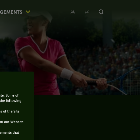
AGEMENTS
Utilisateur
Changer
RECHERCHER
de
SUR
langue
LE
SITE
ite. Some of
 the following
s of the Site
on our Website
sements that