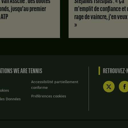
Stefanos Tsitsipas : « Ça
jeux
match
onds, jusqu'au premier
m'emplit de confiance et 
à
contre
4.
e ATP
rage de vaincre, j'en veux
Daria
Frayman,
»
Chypre
,
et
Maria
Timofeeva,
Russie
.
TIONS WE ARE TENNIS
RETROUVEZ-N
Score
:
Accessibilité partiellement
Set
conforme
okies
1
Préférences cookies
:
des Données
6
jeux
à
4.