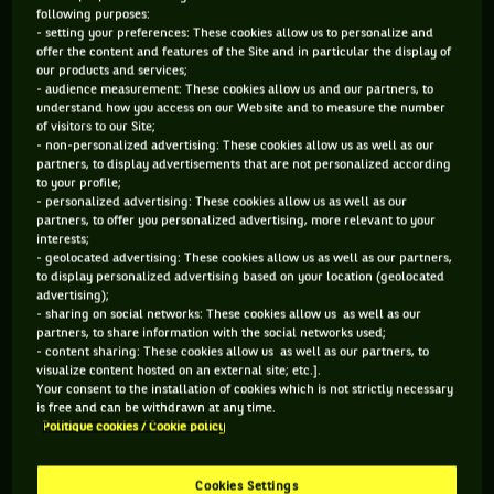
following purposes:
- setting your preferences: These cookies allow us to personalize and
142 PTS
offer the content and features of the Site and in particular the display of
our products and services;
481
ÈME
- audience measurement: These cookies allow us and our partners, to
understand how you access on our Website and to measure the number
of visitors to our Site;
WTA DOUBLE
- non-personalized advertising: These cookies allow us as well as our
partners, to display advertisements that are not personalized according
to your profile;
- personalized advertising: These cookies allow us as well as our
partners, to offer you personalized advertising, more relevant to your
ÂGE
POIDS
TAILLE
MAIN FORTE
interests;
23 ANS
N/C
N/C
DROITE
- geolocated advertising: These cookies allow us as well as our partners,
to display personalized advertising based on your location (geolocated
27/12/2002
advertising);
- sharing on social networks: These cookies allow us as well as our
partners, to share information with the social networks used;
Aubane Droguet est une joueuse de tennis originaire de
- content sharing: These cookies allow us as well as our partners, to
visualize content hosted on an external site; etc.].
France, née le 27-12-2002. Le dernier tournoi auquel elle a
Your consent to the installation of cookies which is not strictly necessary
participé est Roland-Garros.
is free and can be withdrawn at any time.
Politique cookies / Cookie policy
SES DERNIERS MATCHS
Cookies Settings