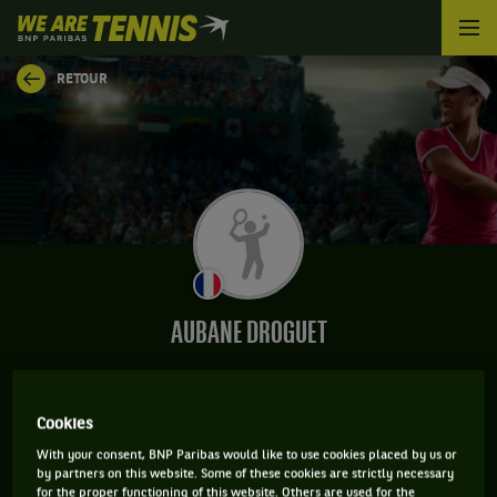
We
are
Tennis
RETOUR
by
BNP
Paribas
Accueil
AUBANE DROGUET
Cookies
CLASSEMENT DE AUBANE DROGUET ET
With your consent, BNP Paribas would like to use cookies placed by us or
INFORMATIONS DE LA JOUEUSE
by partners on this website. Some of these cookies are strictly necessary
for the proper functioning of this website. Others are used for the