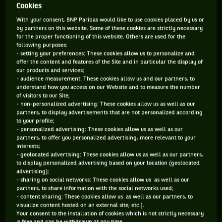
Cookies
430 PTS
180 PTS
With your consent, BNP Paribas would like to use cookies placed by us or
by partners on this website. Some of these cookies are strictly necessary
139
357
ÈME
ÈME
for the proper functioning of this website. Others are used for the
following purposes:
- setting your preferences: These cookies allow us to personalize and
offer the content and features of the Site and in particular the display of
ATP SIMPLE
ATP DOUBLE
our products and services;
- audience measurement: These cookies allow us and our partners, to
understand how you access on our Website and to measure the number
of visitors to our Site;
ÂGE
POIDS
TAILLE
MAIN FORTE
- non-personalized advertising: These cookies allow us as well as our
partners, to display advertisements that are not personalized according
27 ANS
77KG
196CM
DROITE
to your profile;
05/08/1999
- personalized advertising: These cookies allow us as well as our
partners, to offer you personalized advertising, more relevant to your
interests;
- geolocated advertising: These cookies allow us as well as our partners,
Il est Australien, est né en 1999 à Sydney de parents russes,
to display personalized advertising based on your location (geolocated
et a débarqué à 10 ans en Espagne où il a commencé à
advertising);
- sharing on social networks: These cookies allow us as well as our
s’entraîner dur comme fer sur terre battue. Avec son
partners, to share information with the social networks used;
physique longiligne (1,96m pour 78 kg), son jeu puissant et un
- content sharing: These cookies allow us as well as our partners, to
visualize content hosted on an external site; etc.].
coup droit assassin (il était surnommé The Sniper à l’UTS !),
Your consent to the installation of cookies which is not strictly necessary
Popyrin a connu sa première heure de gloire en s’imposant