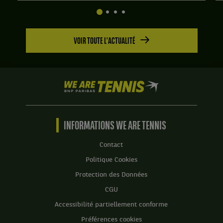
:
2
4
:
jeux
6
à
jeux
VOIR TOUTE L'ACTUALITÉ
6.
à
3.
Set
2
:
We
7
are
jeux
Tennis
à
by
5.
BNP
INFORMATIONS WE ARE TENNIS
Paribas
Set
Accueil
Contact
3
:
Politique Cookies
6
Protection des Données
jeux
à
CGU
3.
Accessibilité partiellement conforme
Préférences cookies