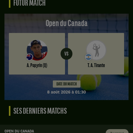
FUTUR MATCH
Open du Canada
VS
A. Popyrin
(Q)
T. A. Tirante
DATE DU MATCH
8 août 2026 à 01:30
Match
à
SES DERNIERS MATCHS
venir.
Open
du
OPEN DU CANADA