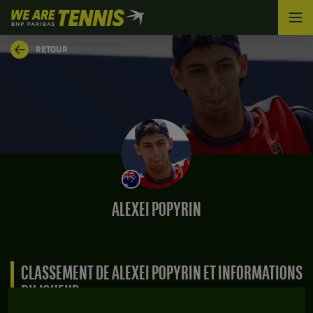
We
are
Tennis
RETOUR
by
BNP
Paribas
Accueil
ALEXEI POPYRIN
CLASSEMENT DE ALEXEI POPYRIN ET INFORMATIONS
DU JOUEUR