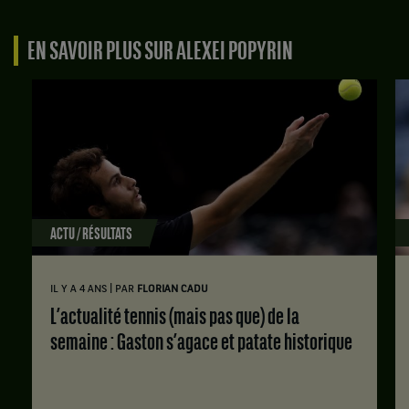
1er
match
2026
tour.
contre
à
EN SAVOIR PLUS SUR ALEXEI POPYRIN
Raphael
01:30.
Alexei
Collignon,
Popyrin,
Belgique
Australie
,
,
Tête
Qualifié
de
,
série
gagne
32
le
.
match
contre
Score
ACTU / RÉSULTATS
Roman
:
Andres
Set
Burruchaga,
1
|
IL Y A 4 ANS
PAR
FLORIAN CADU
Argentine
:
.
L’actualité tennis (mais pas que) de la
6
semaine : Gaston s’agace et patate historique
Score
jeux
:
à
4.
Set
1
Set