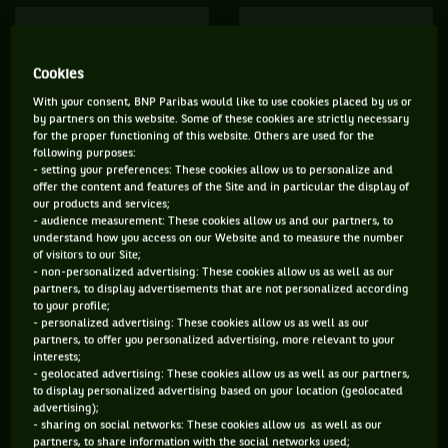
8550 PTS
185 PTS
1
418
Cookies
ÈRE
ÈME
With your consent, BNP Paribas would like to use cookies placed by us or
by partners on this website. Some of these cookies are strictly necessary
WTA SIMPLE
WTA DOUBLE
for the proper functioning of this website. Others are used for the
following purposes:
- setting your preferences: These cookies allow us to personalize and
offer the content and features of the Site and in particular the display of
our products and services;
ÂGE
POIDS
TAILLE
MAIN FORTE
- audience measurement: These cookies allow us and our partners, to
28 ANS
80KG
182CM
DROITE
understand how you access on our Website and to measure the number
05/05/1998
of visitors to our Site;
- non-personalized advertising: These cookies allow us as well as our
partners, to display advertisements that are not personalized according
to your profile;
Sur le circuit, Sabalenka avait débarqué tel un bulldozer. En
- personalized advertising: These cookies allow us as well as our
2018, elle avait ainsi mis son premier gros coup
partners, to offer you personalized advertising, more relevant to your
interests;
d’accélérateur – deux premiers titres au WTA 500 de New
- geolocated advertising: These cookies allow us as well as our partners,
to display personalized advertising based on your location (geolocated
Haven et au WTA 1000 de Wuhan – pour finir l’année aux
advertising);
portes du Top 10. S’appuyant sur son physique (1,82 m), elle
- sharing on social networks: These cookies allow us as well as our
partners, to share information with the social networks used;
a, pour y arriver, travaillé cette force de frappe