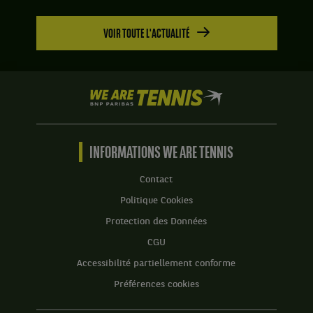
1.
Set
VOIR TOUTE L'ACTUALITÉ
2
:
7
jeux
We
à
are
6,
Tennis
avec
by
un
BNP
INFORMATIONS WE ARE TENNIS
tie-
Paribas
break
Accueil
de
Contact
11
Politique Cookies
à
9.
Protection des Données
CGU
Accessibilité partiellement conforme
Préférences cookies