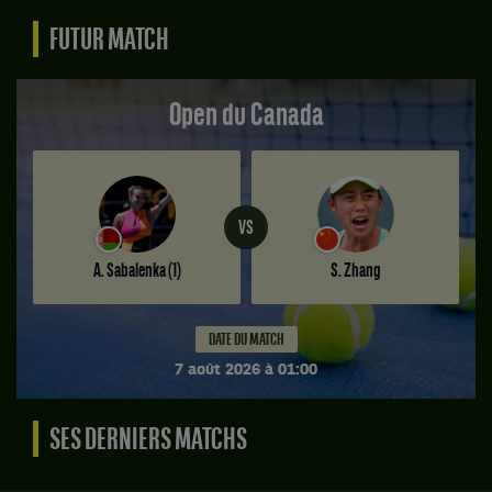
FUTUR MATCH
Open du Canada
VS
A. Sabalenka
(1)
S. Zhang
DATE DU MATCH
7 août 2026 à 01:00
Match
à
SES DERNIERS MATCHS
venir.
Open