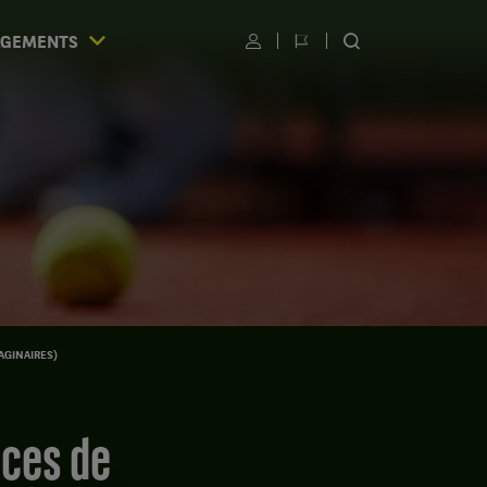
AGEMENTS
Utilisateur
Changer
RECHERCHER
de
SUR
langue
LE
SITE
S
AGINAIRES)