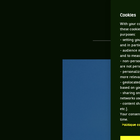
pre
Cookies
With your co
these cookie
purposes:
- setting yo
and in parti
- audience 
and to measu
- non-person
are not pers
- personaliz
more relevan
- geolocated
based on you
- sharing on
networks us
- content sh
etc.].
Your consent
time.
Politique c