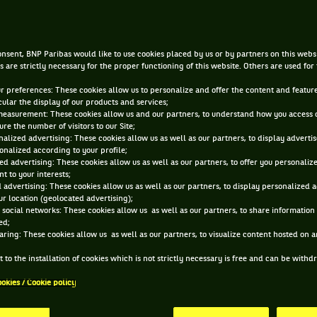
sse des vainqueurs (imaginai
nsent, BNP Paribas would like to use cookies placed by us or by partners on this webs
8 AVR. 2020, 10:00:00
s are strictly necessary for the proper functioning of this website. Others are used for
ur preferences: These cookies allow us to personalize and offer the content and feature
cular the display of our products and services;
measurement: These cookies allow us and our partners, to understand how you access 
re the number of visitors to our Site;
alized advertising: These cookies allow us as well as our partners, to display adverti
onalized according to your profile;
ed advertising: These cookies allow us as well as our partners, to offer you personaliz
t to your interests;
 advertising: These cookies allow us as well as our partners, to display personalized 
r location (geolocated advertising);
 social networks: These cookies allow us as well as our partners, to share information 
ed;
aring: These cookies allow us as well as our partners, to visualize content hosted on an
 to the installation of cookies which is not strictly necessary is free and can be with
ookies / Cookie policy