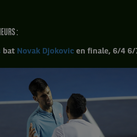
EURS :
s
bat
Novak Djokovic
en finale, 6/4 6/