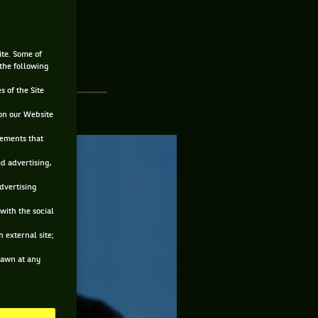
res)
ite. Some of
 the following
s of the Site
on our Website
sements that
ed advertising,
advertising
with the social
 external site;
drawn at any