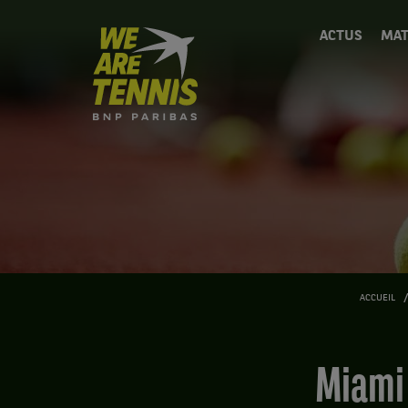
We
ACTUS
MAT
are
Tennis
by
BNP
Paribas
Accueil
ACCUEIL
Miami 2020 : les (fausses) conférences de