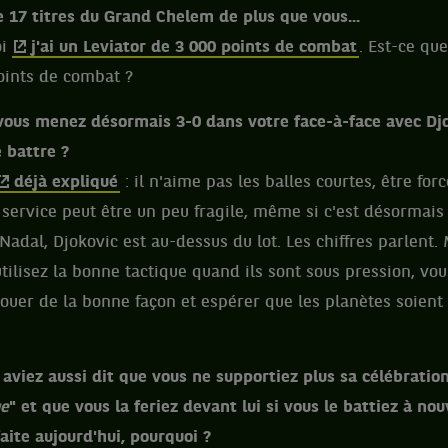
 17 titres du Grand Chelem de plus que vous...
oi
j'ai un Leviator de 3 000 points de combat
. Est-ce qu
oints de combat ?
, vous menez désormais 3-0 dans votre face-à-face avec Djo
e battre ?
déjà expliqué
: il n'aime pas les balles courtes, être forc
 service peut être un peu fragile, même si c'est désormai
Nadal, Djokovic est au-dessus du lot. Les chiffres parlent. 
utilisez la bonne tactique quand ils sont sous pression, vou
jouer de la bonne façon et espérer que les planètes soient
s aviez aussi dit que vous ne supportiez plus sa célébratio
ue
" et que vous la feriez devant lui si vous le battiez à n
aite aujourd'hui, pourquoi ?