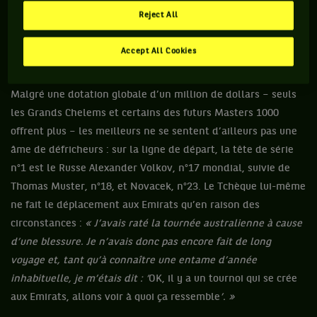
moindre tradition sportive. Ce tournoi sortait de nulle part.
Reject All
Personne ne savait trop à quoi s’attendre en arrivant là-
bas. »
Accept All Cookies
Malgré une dotation globale d’un million de dollars – seuls
les Grands Chelems et certains des futurs Masters 1000
offrent plus – les meilleurs ne se sentent d’ailleurs pas une
âme de défricheurs : sur la ligne de départ, la tête de série
n°1 est le Russe Alexander Volkov, n°17 mondial, suivie de
Thomas Muster, n°18, et Novacek, n°23. Le Tchèque lui-même
ne fait le déplacement aux Emirats qu’en raison des
circonstances :
« J’avais raté la tournée australienne à cause
d’une blessure. Je n’avais donc pas encore fait de long
voyage et, tant qu’à connaître une entame d’année
inhabituelle, je m’étais dit : ‘
OK, il y a un tournoi qui se crée
aux Emirats, allons voir à quoi ça ressemble
’. »