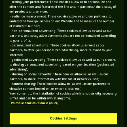
un grand Tchèque curieux se
- setting your preferences: These cookies allow us to personalize and
souviennent…
offer the content and features of the Site and in particular the display of
our products and services;
- audience measurement: These cookies allow us and our partners, to
understand how you access on our Website and to measure the number
of visitors to our Site;
Février 1993. L’Open d’Australie s’achève par la victoire du
- non-personalized advertising: These cookies allow us as well as our
numéro 1 mondial Jim Courier sur le numéro 2 Stefan Edberg.
partners, to display advertisements that are not personalized according
to your profile;
Comme d’habitude, la caravane de l’ATP emprunte dans la
- personalized advertising: These cookies allow us as well as our
foulée des routes différentes, une en indoor, en Europe,
partners, to offer you personalized advertising, more relevant to your
interests;
(Marseille, Milan, Rotterdam), l’autre sur dur extérieur, aux
- geolocated advertising: These cookies allow us as well as our partners,
Etats-Unis (San Francisco, Memphis), les deux devant se
to display personalized advertising based on your location (geolocated
advertising);
rejoindre en mars du côté d’Indian Wells. Mais le calendrier
- sharing on social networks: These cookies allow us as well as our
1993 offre aussi une troisième voie aux joueurs
partners, to share information with the social networks used;
- content sharing: These cookies allow us as well as our partners, to
professionnels. Une nouveauté des plus exotiques : une
visualize content hosted on an external site; etc.].
tournée dans le Golfe persique, à Dubaï puis Doha. Karel
Your consent to the installation of cookies which is not strictly necessary
is free and can be withdrawn at any time.
Novacek, premier vainqueur du tournoi émirati, se souvient :
Politique cookies / Cookie policy
« Il faut bien voir que c’était complètement exceptionnel.
Aujourd’hui, les Emirats et le Qatar sont présents partout
Cookies Settings
dans le sport. Mais à l’époque, on ne leur connaissait pas la