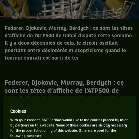
Federer, Djokovic, Murray, Berdych : ce sont les têtes
d’affiche de l’ATP500 de Dubaï disputé cette semaine.
Il y a deux décennies de cela, le circuit oscillait
pourtant entre désintérêt et scepticisme quand le
tournoi émirati est sorti de ter
Federer, Djokovic, Murray, Berdych : ce
sont les têtes d’affiche de l’ATP500 de
Dubaï disputé cette semaine. Il y a deux
décennies de cela, tout le circuit oscillait
Cookies
pourtant entre désintérêt et scepticisme
With your consent, BNP Paribas would like to use cookies placed by us or
quand le tournoi émirati est sorti de terre.
by partners on this website. Some of these cookies are strictly necessary
Tout le circuit ? Non. Un petit Gaulois et
for the proper functioning of this website. Others are used for the
following purposes: