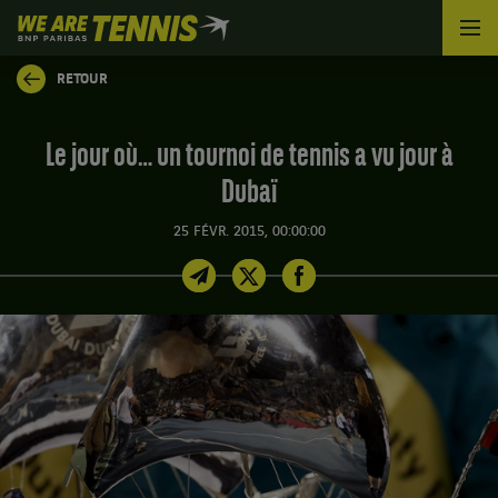
We
are
Tennis
RETOUR
by
BNP
Paribas
Le jour où… un tournoi de tennis a vu jour à
Accueil
Dubaï
25 FÉVR. 2015, 00:00:00