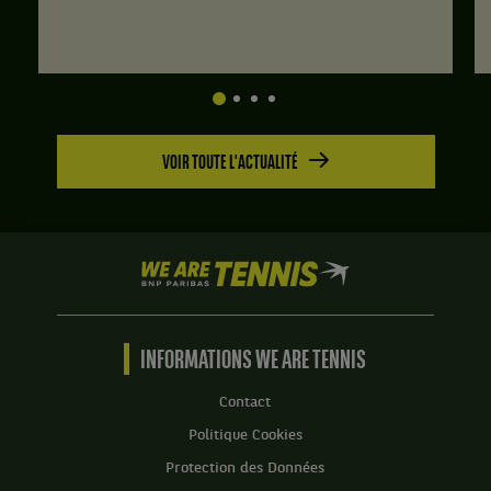
VOIR TOUTE L'ACTUALITÉ
We
are
Tennis
by
BNP
INFORMATIONS WE ARE TENNIS
Paribas
Accueil
Contact
Politique Cookies
Protection des Données