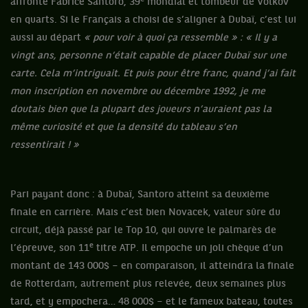
affronte Fabrice Santoro, 39
mondial et tombeur de Volkov
en quarts. Si le Français a choisi de s’aligner à Dubaï, c’est lui
aussi au départ
« pour voir à quoi ça ressemble » : « Il y a
vingt ans, personne n’était capable de placer Dubaï sur une
carte. Cela m’intriguait. Et puis pour être franc, quand j’ai fait
mon inscription en novembre ou décembre 1992, je me
doutais bien que la plupart des joueurs n’auraient pas la
même curiosité et que la densité du tableau s’en
ressentirait ! »
Pari payant donc : à Dubaï, Santoro atteint sa deuxième
finale en carrière. Mais c’est bien Novacek, valeur sûre du
circuit, déjà passé par le Top 10, qui ouvre le palmarès de
e
l’épreuve, son 11
titre ATP. Il empoche un joli chèque d’un
montant de 143 000$ – en comparaison, il atteindra la finale
de Rotterdam, autrement plus relevée, deux semaines plus
tard, et y empochera… 48 000$ – et le fameux bateau, toutes