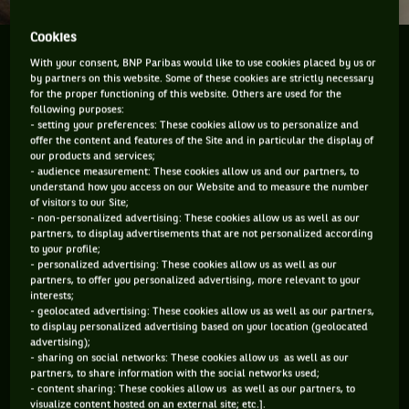
Cookies
Robin Soderling ne joue plus au tennis depuis trois
With your consent, BNP Paribas would like to use cookies placed by us or
ans. Que fait-il de son temps ? Reviendra t-il un jour
by partners on this website. Some of these cookies are strictly necessary
for the proper functioning of this website. Others are used for the
?
following purposes:
- setting your preferences: These cookies allow us to personalize and
offer the content and features of the Site and in particular the display of
En une fin d'après-midi, le 31 mai 2009, vous vous souvenez
our products and services;
peut-être avoir entendu ces mots-là : « jeu, set et match
- audience measurement: These cookies allow us and our partners, to
understand how you access on our Website and to measure the number
Robin Soderling 6-2 6-7 6-4 7-6 ». Ce jour-là, le Suédois avait
of visitors to our Site;
mis fin à la série d'invincibilité de Rafael Nadal à Roland-
- non-personalized advertising: These cookies allow us as well as our
partners, to display advertisements that are not personalized according
Garros.
to your profile;
- personalized advertising: These cookies allow us as well as our
En 2010, toujours sur sa lancée, il s'impose à Rotterdam et au
partners, to offer you personalized advertising, more relevant to your
BNP Paribas Masters. Il grimpe en février 2011 à la 4e place
interests;
- geolocated advertising: These cookies allow us as well as our partners,
mondiale. Cette année-là, il gagne 4 tournois, sa plus belle
to display personalized advertising based on your location (geolocated
année. Le quatrième est celui de Bastad, chez lui en Suède.
advertising);
- sharing on social networks: These cookies allow us as well as our
Cela coïncide aussi avec son dernier match sur le circuit. Oui,
partners, to share information with the social networks used;
car depuis : rien. Robin Soderling n'a plus rejoué au tennis en
- content sharing: These cookies allow us as well as our partners, to
visualize content hosted on an external site; etc.].