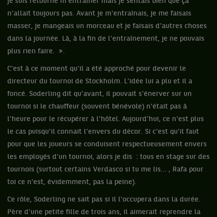
je suis retourné m'entraîner mais je sentais bien que ça
n'allait toujours pas. Avant je m'entraînais, je me faisais
masser, je mangeais un morceau et je faisais d'autres choses
dans la journée. Là, à la fin de l'entraînement, je ne pouvais
plus rien faire. ».
C'est à ce moment qu'il a été approché pour devenir le
directeur du tournoi de Stockholm. L'idée lui a plu et il a
foncé. Soderling dit qu'avant, il pouvait s'énerver sur un
tournoi si le chauffeur (souvent bénévole) n'était pas à
l'heure pour le récupérer à l’hôtel. Aujourd'hui, ce n'est plus
le cas puisqu'il connait l'envers du décor. Si c'est qu'il faut
pour que les joueurs se conduisent respectueusement envers
les employés d'un tournoi, alors je dis : tous en stage sur des
tournois (surtout certains Verdasco si tu me lis... , Rafa pour
toi ce n'est, évidemment, pas la peine).
Ce rôle, Soderling ne sait pas si il l'occupera dans la durée.
Père d'une petite fille de trois ans, il aimerait reprendre la