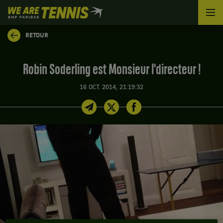
We
are
Tennis
RETOUR
by
BNP
Paribas
Robin Soderling est Monsieur l'directeur !
Accueil
16 OCT. 2014, 21:19:32