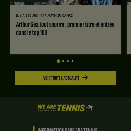
|
IL Y A 5 JOURS
PAR
MATHIEU CANAC
Arthur Géa tout sourire : premier titre et entrée
dans le top 100
VOIR TOUTE L'ACTUALITÉ
We
are
Tennis
by
BNP