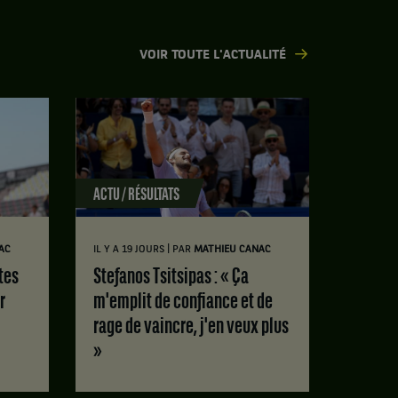
VOIR TOUTE L'ACTUALITÉ
ACTU / RÉSULTATS
|
AC
IL Y A 19 JOURS
PAR
MATHIEU CANAC
Stefanos Tsitsipas : « Ça
r
m'emplit de confiance et de
rage de vaincre, j'en veux plus
»