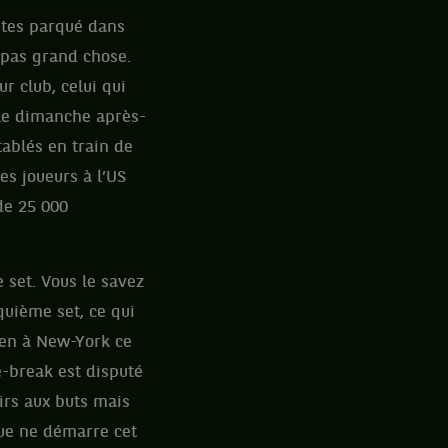
 êtes parqué dans
 pas grand chose.
r club, celui qui
 le dimanche après-
ablés en train de
es joueurs à l’US
de 25 000
 set. Vous le savez
quième set, ce qui
ien à New-York ce
ie-break est disputé
irs aux buts mais
que ne démarre cet