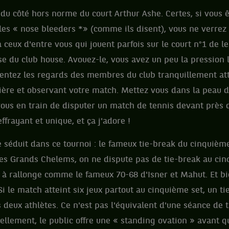
n du côté hors norme du court Arthur Ashe. Certes, si vous
 les « nose bleeders *» (comme ils disent), vous ne verrez
ceux d'entre vous qui jouent parfois sur le court n°1 de leu
se du club house. Avouez-le, vous avez un peu la pression
sentez les regards des membres du club tranquillement att
bière et observant votre match. Mettez vous dans la peau d
ous en train de disputer un match de tennis devant près 
effrayant et unique, et ça j'adore !
 séduit dans ce tournoi : le fameux tie-break du cinquième
tres Grands Chelems, on ne dispute pas de tie-break au cin
à rallonge comme le fameux 70-68 d'Isner et Mahut. Et b
Si le match atteint six jeux partout au cinquième set, un t
 deux athlètes. Ce n'est pas l'équivalent d'une séance de t
nellement, le public offre une « standing ovation » avant 