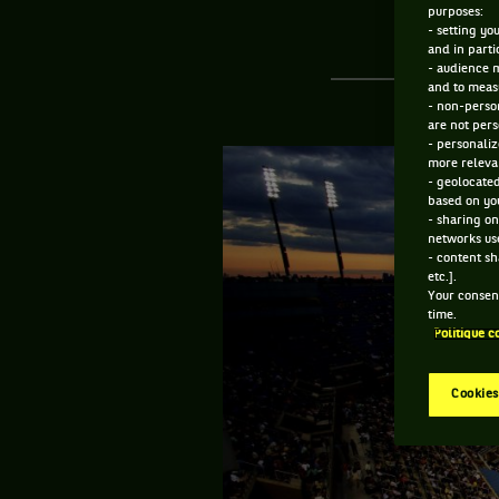
purposes:
- setting yo
and in parti
- audience 
and to measu
- non-person
are not pers
- personaliz
more relevan
- geolocated
based on you
- sharing on
networks us
- content sh
etc.].
Your consent
time.
Politique c
Cookies