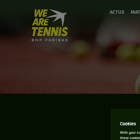
We
ACTUS
MAT
are
Tennis
by
BNP
Paribas
Accueil
Cookies
With your co
these cookie