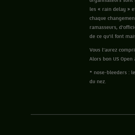
organisateurs sont 
les « rain delay » e
chaque changement d
ramasseurs, d'offic
de ce qu'il font mai
Vous l'aurez compris
Alors bon US Open à
* nose-bleeders : l
du nez.