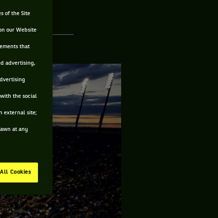
s of the Site
on our Website
sements that
ed advertising,
advertising
with the social
 external site;
drawn at any
All Cookies