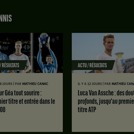
NNIS
/ RÉSULTATS
ACTU / RÉSULTATS
|
|
 6 JOURS
PAR
MATHIEU CANAC
IL Y A 12 JOURS
PAR
MATHIEU CAN
Luca Van Assche : des doutes
ier titre et entrée dans le
profonds, jusqu'au premie
100
titre ATP