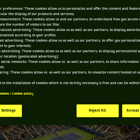
25 AOÛT 2014, 13:13:12
ur preferences: These cookies allow us to personalize and offer the content and feature
cular the display of our products and services;
measurement: These cookies allow us and our partners, to understand how you access 
re the number of visitors to our Site;
alized advertising: These cookies allow us as well as our partners, to display adverti
onalized according to your profile;
ed advertising: These cookies allow us as well as our partners, to offer you personaliz
t to your interests;
 advertising: These cookies allow us as well as our partners, to display personalized 
r location (geolocated advertising);
 social networks: These cookies allow us as well as our partners, to share information 
ed;
aring: These cookies allow us as well as our partners, to visualize content hosted on an
 to the installation of cookies which is not strictly necessary is free and can be with
ookies / Cookie policy
 Settings
Reject All
Accept 