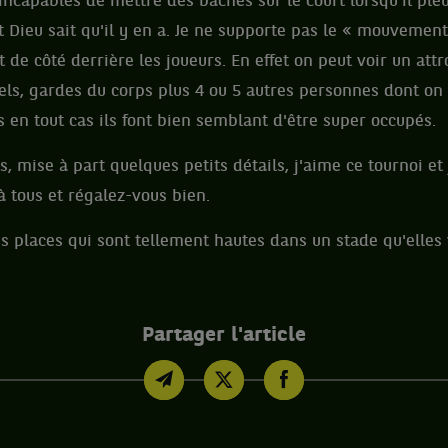
incapables de mettre des bâches sur le court lorsqu'il pleut
t Dieu sait qu'il y en a. Je ne supporte pas le « mouvement
e côté derrière les joueurs. En effet on peut voir un at
iels, gardes du corps plus 4 ou 5 autres personnes dont on 
s en tout cas ils font bien semblant d'être super occupés.
, mise à part quelques petits détails, j'aime ce tournoi et j
 tous et régalez-vous bien.
es places qui sont tellement hautes dans un stade qu'elles
Partager l'article