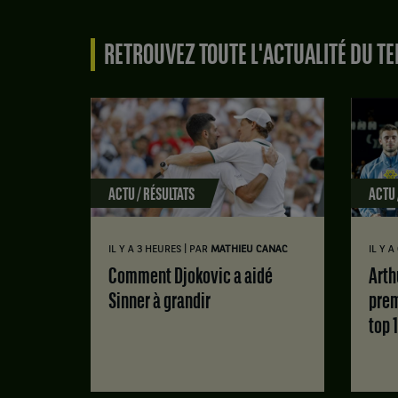
RETROUVEZ TOUTE L'ACTUALITÉ DU TE
ACTU / RÉSULTATS
ACTU 
|
IL Y A 3 HEURES
PAR
MATHIEU CANAC
IL Y A
Comment Djokovic a aidé
Arthur Géa tout sourire :
Sinner à grandir
prem
top 