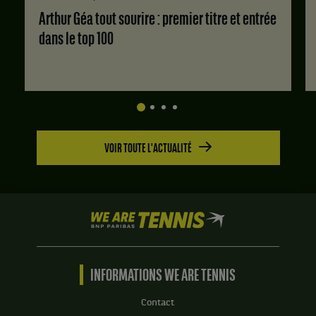
Arthur Géa tout sourire : premier titre et entrée
dans le top 100
VOIR TOUTE L'ACTUALITÉ
We
are
Tennis
by
BNP
INFORMATIONS WE ARE TENNIS
Paribas
Accueil
Contact