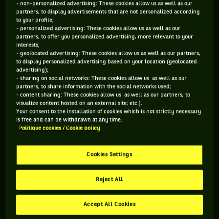
- non-personalized advertising: These cookies allow us as well as our
pousses (avec Dimitrov, Raonic et Kyrgios en quarts, et les
partners, to display advertisements that are not personalized according
to your profile;
deux premiers au moins en demies, c’est la première fois que
- personalized advertising: These cookies allow us as well as our
trois joueurs nés dans les années 1990 brillent
partners, to offer you personalized advertising, more relevant to your
interests;
collectivement dans un même Grand Chelem). Bref, cette
- geolocated advertising: These cookies allow us as well as our partners,
année, Wimbledon s’est de nouveau mis à ressembler à
to display personalized advertising based on your location (geolocated
advertising);
Wimbledon. Et ça fait plaisir.
- sharing on social networks: These cookies allow us as well as our
partners, to share information with the social networks used;
- content sharing: These cookies allow us as well as our partners, to
visualize content hosted on an external site; etc.].
Your consent to the installation of cookies which is not strictly necessary
e
Lleyton Hewitt, le 42
round
is free and can be withdrawn at any time.
Politique cookies / Cookie policy
Plus rafistolé que Rocky, Lleyton Hewitt a pourtant toujours
Cookies Settings
l’œil du tigre. En bon fan de Stallone et de la saga consacrée
à l’étalon italien, l’ancien n°1 mondial va certes souvent au
Reject All
tapis, mais il se relève toujours. Battu au deuxième tour par
le cogneur fou Jerzy Janowicz, l’Australien en a profité pour
Accept All Cookies
s’adjuger un record dans l’ère Open : celui du nombre de