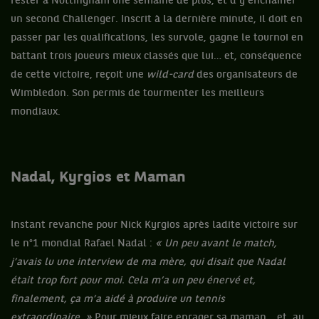
rester à Nottingham une semaine de plus, et d’y enchaîner
un second Challenger. Inscrit à la dernière minute, il doit en
passer par les qualifications, les survole, gagne le tournoi en
battant trois joueurs mieux classés que lui… et, conséquence
de cette victoire, reçoit une
wild-card
des organisateurs de
Wimbledon. Son permis de tourmenter les meilleurs
mondiaux.
Nadal, Kyrgios et Maman
Instant revanche pour Nick Kyrgios après ladite victoire sur
le n°1 mondial Rafael Nadal :
« Un peu avant le match,
j’avais lu une interview de ma mère, qui disait que Nadal
était trop fort pour moi. Cela m’a un peu énervé et,
finalement, ça m’a aidé à produire un tennis
extraordinaire. »
Pour mieux faire enrager sa maman… et, au