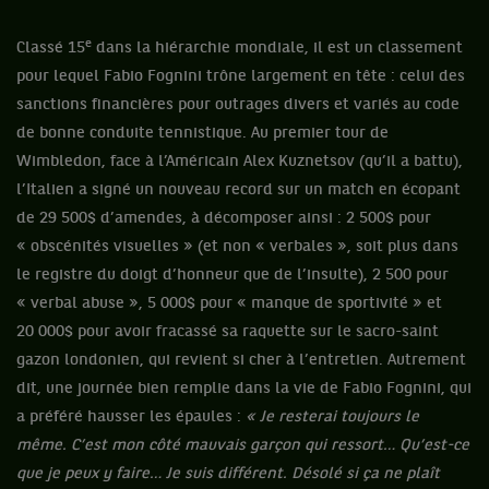
e
Classé 15
dans la hiérarchie mondiale, il est un classement
pour lequel Fabio Fognini trône largement en tête : celui des
sanctions financières pour outrages divers et variés au code
de bonne conduite tennistique. Au premier tour de
Wimbledon, face à l’Américain Alex Kuznetsov (qu’il a battu),
l’Italien a signé un nouveau record sur un match en écopant
de 29 500$ d’amendes, à décomposer ainsi : 2 500$ pour
« obscénités visuelles » (et non « verbales », soit plus dans
le registre du doigt d’honneur que de l’insulte), 2 500 pour
« verbal abuse », 5 000$ pour « manque de sportivité » et
20 000$ pour avoir fracassé sa raquette sur le sacro-saint
gazon londonien, qui revient si cher à l’entretien. Autrement
dit, une journée bien remplie dans la vie de Fabio Fognini, qui
a préféré hausser les épaules :
« Je resterai toujours le
même. C’est mon côté mauvais garçon qui ressort… Qu’est-ce
que je peux y faire… Je suis différent. Désolé si ça ne plaît