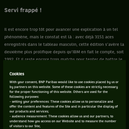
Servi frappé !
Il est encore trop tôt pour avancer une explication à un tel
phénomène, mais le constat est là : avec déjà 3151 aces
enregistrés dans le tableau masculin, cette édition s’avère la
deuxième plus prolifique depuis qu’IBM en fait le compte, soit
1992. Et il reste encore trois matchs pour tenter de battre le
record établi en 2010 (3259), année de l’aberration
Cookies
statistique représentée par le Isner / Mahut et leurs 215 aces
en une seule rencontre. Plus globalement, sur le plan du jeu,
With your consent, BNP Paribas would like to use cookies placed by us or
by partners on this website. Some of these cookies are strictly necessary
ce Wimbledon a – enfin – repris des allures de tournoi sur
for the proper functioning of this website. Others are used for the
gazon, où d’innombrables sets serrés basculent sur un seul
following purposes:
- setting your preferences: These cookies allow us to personalize and
point (cf Kyrgios – Nadal, Wawrinka – Lopez…), où le moindre
offer the content and features of the Site and in particular the display of
our products and services;
set concédé d’entrée par étourderie coûte illico la manche
- audience measurement: These cookies allow us and our partners, to
(Raonic – Nishikori, Djokovic – Cilic), et où la surface verte se
understand how you access on our Website and to measure the number
of visitors to our Site;
révèle plus favorable qu’ailleurs à l’éclosion de jeunes