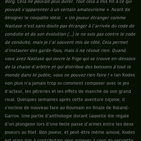
Borg. Cela ne pouvait plus durer. Tout cela a mis fin à ce qui
pouvait s’apparenter à un certain amateurisme »
. Avant de
désigner le coupable idéal :
« Un joueur étranger comme
Nastase n’est sans doute pas étranger à l’arrivée du code de
conduite et de son évolution (…) Je ne suis pas contre le code
de conduite, mais je l’ai souvent mis de côté. Cela permet
d’instaurer des garde-fous, mais il ne résout rien. Quand
vous avez Nastase qui ouvre le frigo qui se trouve en-dessous
de la chaise d’arbitre et qui distribue des boissons à tout le
monde dans le public, vous ne pouvez rien faire ! »
Jan Kodes
non plus n’a jamais trop su comment composer avec le jeu
d’acteur, les pitreries et les effets de manche de son grand
rival. Quelques semaines après cette aventure niçoise, il
s’incline de nouveau face au Roumain en finale de Roland-
Garros. Une partie d’anthologie durant laquelle Ilie régale
d’un plongeon lors d'une belle passe d’armes entre les deux
joueurs au filet. Bon joueur, et peut-être même amusé, Kodes
est alors mis à contribution pour enlever à coup de serviette