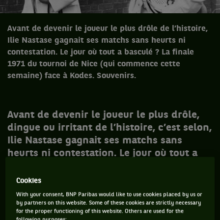
Avant de devenir le joueur le plus drôle de l’histoire,
Ilie Nastase gagnait ses matchs sans heurts ni
contestation. Le jour où tout a basculé ? La finale
1971 du tournoi de Nice (qui commence cette
semaine) face à Kodes. Souvenirs.
Avant de devenir le joueur le plus drôle,
dingue ou irritant de l’histoire, c’est selon,
Ilie Nastase gagnait ses matchs sans
heurts ni contestation. Le jour où tout a
basculé ? La finale du tournoi de Nice (qui
commence cette semaine), en 1971, face
Cookies
au Tchécoslovaque Jan Kodes. Souvenirs.
With your consent, BNP Paribas would like to use cookies placed by us or
by partners on this website. Some of these cookies are strictly necessary
for the proper functioning of this website. Others are used for the
following purposes: