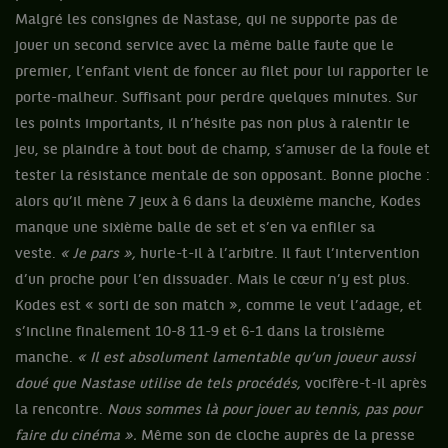
Malgré les consignes de Nastase, qui ne supporte pas de
jouer un second service avec la même balle faute que le
premier, l’enfant vient de foncer au filet pour lui rapporter le
porte-malheur. Suffisant pour perdre quelques minutes. Sur
les points importants, il n’hésite pas non plus à ralentir le
jeu, se plaindre à tout bout de champ, s’amuser de la foule et
tester la résistance mentale de son opposant. Bonne pioche :
alors qu’il mène 7 jeux à 6 dans la deuxième manche, Kodes
manque une sixième balle de set et s’en va enfiler sa
veste.
« Je pars »,
hurle-t-il à l’arbitre. Il faut l’intervention
d’un proche pour l’en dissuader. Mais le cœur n’y est plus.
Kodes est « sorti de son match », comme le veut l’adage, et
s’incline finalement 10-8 11-9 et 6-1 dans la troisième
manche.
« Il est absolument lamentable qu’un joueur aussi
doué que Nastase utilise de tels procédés,
vocifère-t-il après
la rencontre.
Nous sommes là pour jouer au tennis, pas pour
faire du cinéma ».
Même son de cloche auprès de la presse