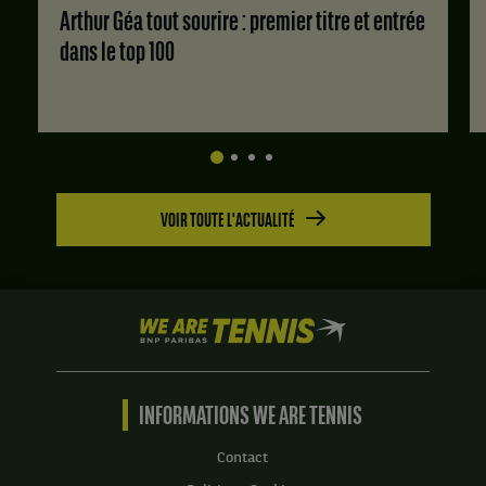
Arthur Géa tout sourire : premier titre et entrée
dans le top 100
VOIR TOUTE L'ACTUALITÉ
We
are
Tennis
by
BNP
INFORMATIONS WE ARE TENNIS
Paribas
Accueil
Contact