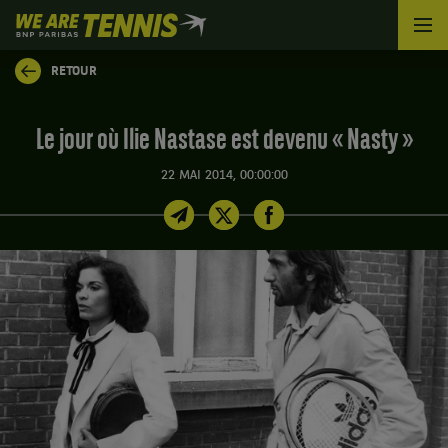
We
are
Tennis
RETOUR
by
BNP
Paribas
Le jour où Ilie Nastase est devenu « Nasty »
Accueil
22 MAI 2014, 00:00:00