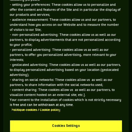
« Nice est un paradis pour les tous les joueurs de
- setting your preferences: These cookies allow us to personalize and
offer the content and features of the Site and in particular the display of
tennis ».
Mariage de soleil, de culture anglaise et de
our products and services;
sublimes courts en terre battue, Nice est pour Suzanne
- audience measurement: These cookies allow us and our partners, to
understand how you access on our Website and to measure the number
Lenglen la ville de ses premiers amours. C’est ici qu’au début
of visitors to our Site;
du XXe siècle, la « Divine » découvre les leçons de tennis
- non-personalized advertising: These cookies allow us as well as our
partners, to display advertisements that are not personalized according
alors qu’elle passe ses hivers en villégiature dans la villa
to your profile;
familiale. L’histoire raconte même que c’est en observant les
- personalized advertising: These cookies allow us as well as our
partners, to offer you personalized advertising, more relevant to your
Anglais venus disputer des tournois de printemps sur la Côte
interests;
d’Azur que son père a l’idée folle d’en faire une championne.
- geolocated advertising: These cookies allow us as well as our partners,
to display personalized advertising based on your location (geolocated
Légende roumaine des
seventies,
Ilie Nastase a lui aussi
advertising);
longtemps goûté au charme de la « capitale » de la Riviera.
- sharing on social networks: These cookies allow us as well as our
partners, to share information with the social networks used;
Mais ses souvenirs locaux sentent d’avantage le parquet,
- content sharing: These cookies allow us as well as our partners, to
le
strike
et la boule morte.
« Quand j’étais résident à
visualize content hosted on an external site; etc.].
Your consent to the installation of cookies which is not strictly necessary
Monaco, le Prince Albert me demandait régulièrement
is free and can be withdrawn at any time.
d’aller avec lui jouer au bowling tard dans la nuit à Nice, plus
Politique cookies / Cookie policy
bas sur la côte,
se remémore l’intéressé dans son
autobiographie.
Nous étions très amis. Je l’appelais Albert ou
Cookies Settings