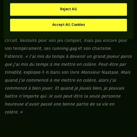
colonel Bébert, parce qu’il s’exprimait avec un léger
bégaiement. »
Nous sommes au début des années 1970, et
Reject All
Nastase, à peine 25 ans, raffole déjà des virées entre
copains, des amours d’un soir et du champagne rosé. Sur le
Accept All Cookies
court pourtant, c’est l’un des athlètes les plus redoutés du
circuit. Redouté pour son jeu complet, mais pas encore pour
son tempérament, ses
running gag
et son charisme.
Patience.
« J’ai mis du temps à devenir un grand joueur parce
que j’ai mis du temps à me mettre en colère. Peut-être par
timidité
, explique-t-il dans son livre
Monsieur Nastase
.
Mais
quand j’ai commencé à me mettre en colère, alors j’ai
commencé à bien jouer. Et quand je jouais bien, je pouvais
battre n’importe qui. Je suis peut-être la seule personne
heureuse d’avoir passé une bonne partie de sa vie en
colère. »