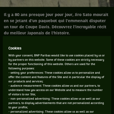
Il y a 80 ans presque jour pour jour, Jiro Sato mourait
en se jetant d’un paquebot qui l’emmenait disputer
un tour de Coupe Davis. Découvrez l’incroyable récit
du meilleur Japonais de l'histoire.
Cookies
Il y a 80 ans, Jiro Sato mourait en se jetant
With your consent, BNP Paribas would like to use cookies placed by us or
d’un paquebot qui l’emmenait disputer un
by partners on this website. Some of these cookies are strictly necessary
for the proper functioning of this website. Others are used for the
tour de Coupe Davis. Un suicide qui a
following purposes:
profondément marqué à l’époque : la
- setting your preferences: These cookies allow us to personalize and
offer the content and features of the Site and in particular the display of
victime de 26 ans était alors numéro 3
our products and services;
mondial de tennis et reste encore
- audience measurement: These cookies allow us and our partners, to
understand how you access on our Website and to measure the number
aujourd’hui le meilleur Japonais de
of visitors to our Site;
- non-personalized advertising: These cookies allow us as well as our
l’histoire de ce sport. Récit de cette nuit
partners, to display advertisements that are not personalized according
tragique du 5 avril 1934.
to your profile;
- personalized advertising: These cookies allow us as well as our