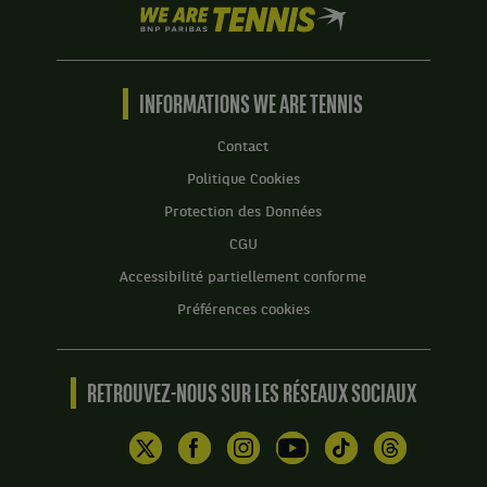
We
are
Tennis
by
BNP
INFORMATIONS WE ARE TENNIS
Paribas
Accueil
Contact
Politique Cookies
Protection des Données
CGU
Accessibilité partiellement conforme
Préférences cookies
RETROUVEZ-NOUS SUR LES RÉSEAUX SOCIAUX