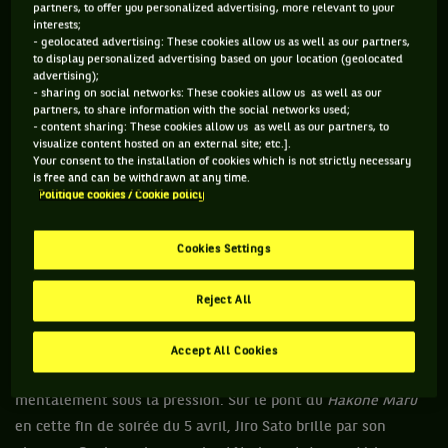
partners, to offer you personalized advertising, more relevant to your
interests;
Jeudi 5 avril 1934, 23h30. La nuit est tombée depuis pas mal
- geolocated advertising: These cookies allow us as well as our partners,
to display personalized advertising based on your location (geolocated
de temps déjà sur le paquebot
Hakone Maru
, parti quelques
advertising);
heures plus tôt de Singapour et qui se dirige vers le port de
- sharing on social networks: These cookies allow us as well as our
partners, to share information with the social networks used;
Penang en Malaisie, environ 800 km plus au nord. Le temps
- content sharing: These cookies allow us as well as our partners, to
est moite à ces latitudes tropicales. Difficile de se coucher
visualize content hosted on an external site; etc.].
Your consent to the installation of cookies which is not strictly necessary
tôt dans de telles conditions, alors les passagers trainent
is free and can be withdrawn at any time.
après le diner dans les parties communes du bateau. Parmi
Politique cookies / Cookie policy
eux se trouve l’équipe japonaise de Coupe Davis, qui part pour
un très long périple, direction Eastbourne en Angleterre, où
Cookies Settings
elle doit disputer un premier tour contre l’Australie. C’est une
revanche de la demi-finale de Coupe Davis 1933, qui a vu
Reject All
e
l’Australie s’imposer 3-2 après avoir été menée 0-2. Le 5
match décisif avait été perdu à la surprise générale par Jiro
Accept All Cookies
Sato, le numéro 3 mondial de l’époque, qui avait craqué
mentalement sous la pression. Sur le pont du
Hakone Maru
en cette fin de soirée du 5 avril, Jiro Sato brille par son