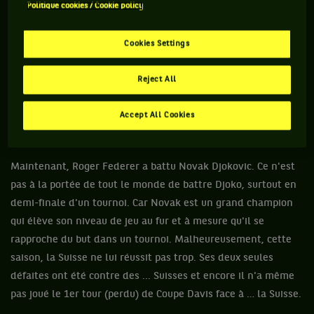
Politique cookies / Cookie policy
Avant de dire quoi que ce soit, je sais qu'il y a des fans de l'un
Cookies Settings
et de l'autre et que ceux de l'un ne vont pas être d'accord
avec moi lorsque je m'exprimerai sur l'autre et vice et versa.
Reject All
Donc je vous le demande : ne vous vexez pas, ne vous
Accept All Cookies
offusquez pas, ne vous mettez pas en colère. Ça c'est fait.
Maintenant, Roger Federer a battu Novak Djokovic. Ce n'est
pas à la portée de tout le monde de battre Djoko, surtout en
demi-finale d'un tournoi. Car Novak est un grand champion
qui élève son niveau de jeu au fur et à mesure qu'il se
rapproche du but dans un tournoi. Malheureusement, cette
saison, la Suisse ne lui réussit pas trop. Ses deux seules
défaites ont été contre des ... Suisses et encore il n'a même
pas joué le 1er tour (perdu) de Coupe Davis face à … la Suisse.