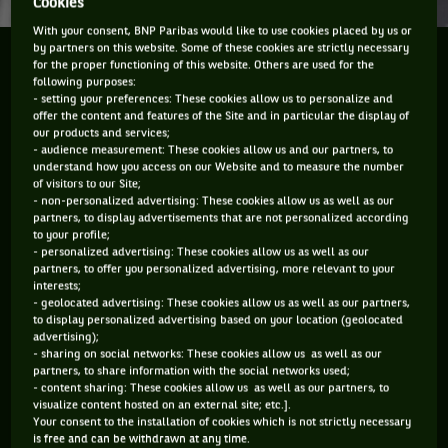
Cookies
With your consent, BNP Paribas would like to use cookies placed by us or
by partners on this website. Some of these cookies are strictly necessary
A Dubaï Roger Federer à prouvé qu'il est encore bien
for the proper functioning of this website. Others are used for the
là !
following purposes:
- setting your preferences: These cookies allow us to personalize and
offer the content and features of the Site and in particular the display of
Il y a, comme ça, des matchs dans une saison qui sont, qu'on
our products and services;
- audience measurement: These cookies allow us and our partners, to
le veuille ou non, des moments forts dont il faut tirer des
understand how you access on our Website and to measure the number
enseignements. Depuis le début de la saison il y en a déjà eu
of visitors to our Site;
- non-personalized advertising: These cookies allow us as well as our
quelques uns, notamment à l'Open d'Australie, avec le
partners, to display advertisements that are not personalized according
Nadal-Federer et le Wawrinka-Djokovic. Le premier a permis
to your profile;
- personalized advertising: These cookies allow us as well as our
de confirmer la domination ad vitam eternam de Nadal sur
partners, to offer you personalized advertising, more relevant to your
interests;
Fed et le second a officiellement propulsé Stanislas
- geolocated advertising: These cookies allow us as well as our partners,
Wawrinka dans la sphère des très grands.
to display personalized advertising based on your location (geolocated
advertising);
- sharing on social networks: These cookies allow us as well as our
partners, to share information with the social networks used;
Vendredi, la demi-finale du tournoi de Dubaï entre Roger
- content sharing: These cookies allow us as well as our partners, to
visualize content hosted on an external site; etc.].
Federer et Novak Djokovic était justement un de ces matchs
Your consent to the installation of cookies which is not strictly necessary
dont on se souviendra cette saison.
is free and can be withdrawn at any time.