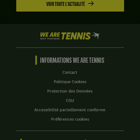
VOIR TOUTE L'ACTUALITÉ
We
are
Tennis
by
BNP
INFORMATIONS WE ARE TENNIS
Paribas
Accueil
Contact
Politique Cookies
Protection des Données
CGU
Accessibilité partiellement conforme
Préférences cookies