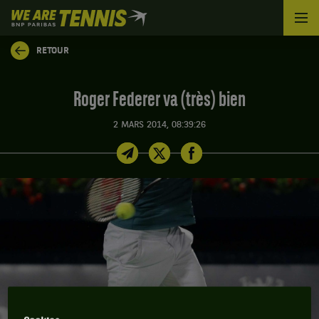
We
are
Tennis
RETOUR
by
BNP
Paribas
Roger Federer va (très) bien
Accueil
2 MARS 2014, 08:39:26