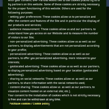
With your consent, BNP Paribas would like to use cookies placed by us or
by partners on this website. Some of these cookies are strictly necessary
for the proper functioning of this website. Others are used for the
following purposes:
Tomas Berdych n'a toujours pas gagné un Grand
- setting your preferences: These cookies allow us to personalize and
Chelem, pourtant il a tout pour plaire.
offer the content and features of the Site and in particular the display of
our products and services;
- audience measurement: These cookies allow us and our partners, to
Si'l existait un hit parade des meilleurs joueurs n'ayant
understand how you access on our Website and to measure the number
of visitors to our Site;
jamais remporté un Grand Chelem, Tomas Berdych serait
- non-personalized advertising: These cookies allow us as well as our
tout proche du haut de la liste.
partners, to display advertisements that are not personalized according
to your profile;
Le cogneur Tchèque, solidement installé dans le top 10
- personalized advertising: These cookies allow us as well as our
partners, to offer you personalized advertising, more relevant to your
depuis 2010 et venant d'un pays où les vainqueurs de Grand
interests;
Chelems ne manquent pas avec Korda, Kodes et bien sur
- geolocated advertising: These cookies allow us as well as our partners,
to display personalized advertising based on your location (geolocated
Lendl, était attendu, surtout depuis qu'il avait à 18 ans battu
advertising);
Roger Federer aux J.O. d'Athènes.
- sharing on social networks: These cookies allow us as well as our
partners, to share information with the social networks used;
- content sharing: These cookies allow us as well as our partners, to
Mais ça c'était avant. Depuis, Berdych n'a pas confirmé en
visualize content hosted on an external site; etc.].
remportant ce maudit Grand Chelem qui lui échappe.
Your consent to the installation of cookies which is not strictly necessary
is free and can be withdrawn at any time.
Etonnant pour un joueur qui, lorsqu'il est en forme, ce qui est
Politique cookies / Cookie policy
souvent le cas, peut battre n'importe qui.