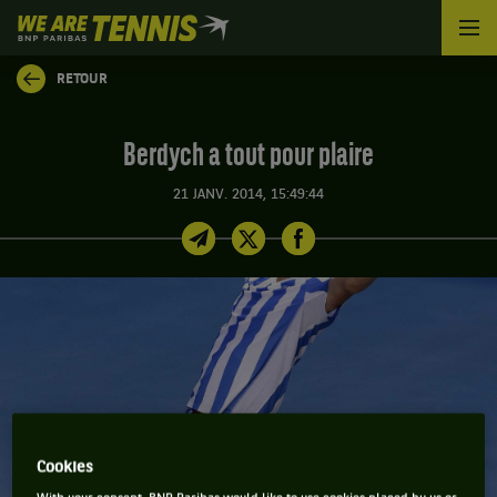
We
are
Tennis
RETOUR
by
BNP
Paribas
Berdych a tout pour plaire
Accueil
21 JANV. 2014, 15:49:44
Cookies