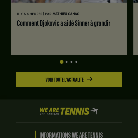
|
IL Y A 4 HEURES
PAR
MATHIEU CANAC
Comment Djokovic a aidé Sinner à grandir
VOIR TOUTE L'ACTUALITÉ
We
are
Tennis
by
BNP
INFORMATIONS WE ARE TENNIS