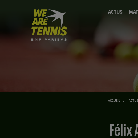
We
ACTUS
MAT
are
Tennis
by
BNP
Paribas
Accueil
ACCUEIL
ACTU
Félix Auger-Aliassime et le risque pris de