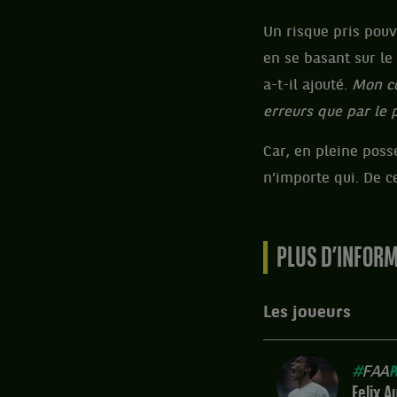
Un risque pris pouv
en se basant sur le
a-t-il ajouté.
Mon co
erreurs que par le 
Car, en pleine poss
n’importe qui. De ce
PLUS D’INFOR
Les joueurs
#
FAA
P
Felix A