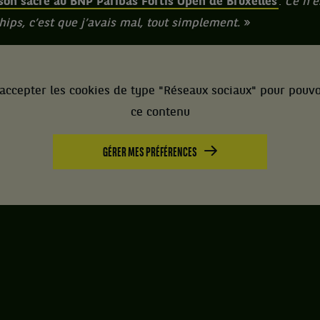
 son sacre au BNP Paribas Fortis Open de Bruxelles
.
Ce n’e
ips, c’est que j’avais mal, tout simplement.
»
accepter les cookies de type "Réseaux sociaux" pour pouvo
ce contenu
GÉRER MES PRÉFÉRENCES