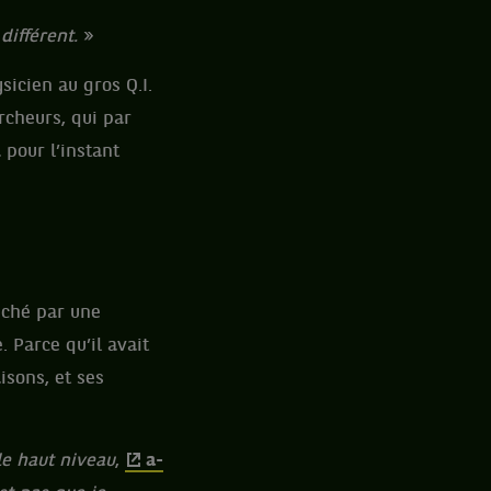
différent.
»
icien au gros Q.I.
rcheurs, qui par
 pour l’instant
ouché par une
. Parce qu’il avait
isons, et ses
le haut niveau
,
a-