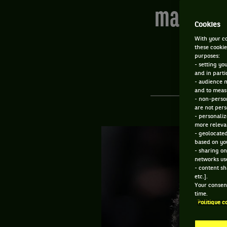
manquer l
Cookies
With your co
these cookie
purposes:
- setting yo
and in parti
- audience 
and to measu
- non-person
are not pers
- personaliz
more relevan
- geolocated
based on you
- sharing on
networks us
- content sh
etc.].
Your consent
time.
Politique c