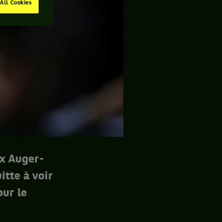
All Cookies
ix Auger-
itte à voir
our le