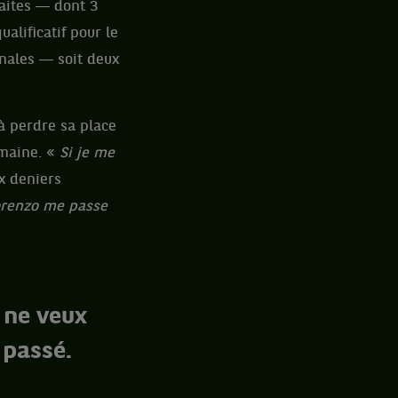
faites ― dont 3
alificatif pour le
inales ― soit deux
à perdre sa place
emaine. «
Si je me
ux deniers
orenzo me passe
 ne veux
 passé.