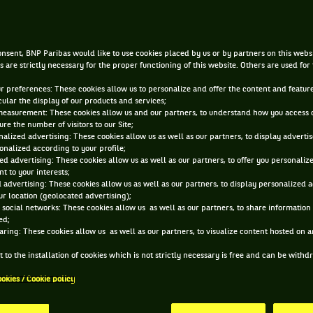
e Masters : décision à l'opp
folie
nsent, BNP Paribas would like to use cookies placed by us or by partners on this webs
s are strictly necessary for the proper functioning of this website. Others are used for
ur preferences: These cookies allow us to personalize and offer the content and feature
|
3 NOV. 2025, 21:55:00
PAR
MATHIEU CANAC
cular the display of our products and services;
measurement: These cookies allow us and our partners, to understand how you access 
re the number of visitors to our Site;
alized advertising: These cookies allow us as well as our partners, to display adverti
onalized according to your profile;
ed advertising: These cookies allow us as well as our partners, to offer you personaliz
t to your interests;
 advertising: These cookies allow us as well as our partners, to display personalized 
r location (geolocated advertising);
 social networks: These cookies allow us as well as our partners, to share information 
ed;
aring: These cookies allow us as well as our partners, to visualize content hosted on an
 to the installation of cookies which is not strictly necessary is free and can be with
ookies / Cookie policy