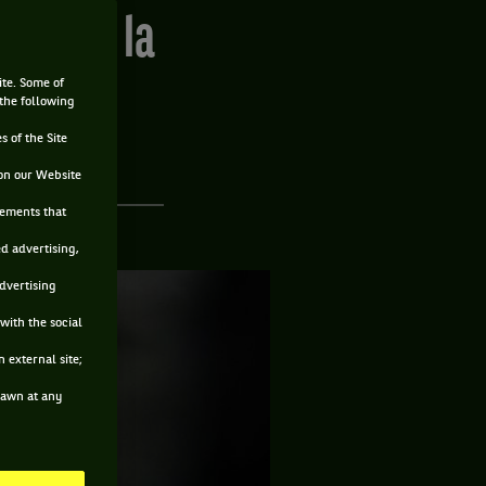
osée de la
ite. Some of
 the following
s of the Site
on our Website
sements that
ed advertising,
advertising
with the social
 external site;
drawn at any