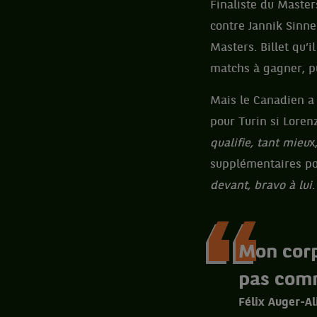
Finaliste du Master
contre Jannik Sinne
Masters. Billet qu’
matchs à gagner, pu
Mais le Canadien a 
pour Turin si Loren
qualifie, tant mieu
x
supplémentaires p
devant, bravo à lui
.
Mon corp
pas comm
Félix Auger-A