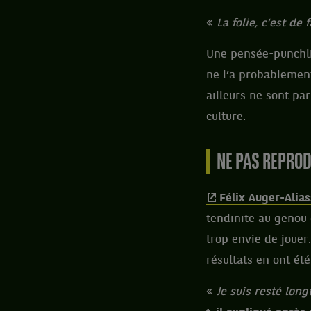
«
La folie, c’est de
Une pensée-punchlin
ne l’a probablement
ailleurs ne sont par
culture.
NE PAS REPRODU
Félix Auger-Alia
tendinite au genou g
trop envie de jouer.
résultats en ont ét
«
Je suis resté lon