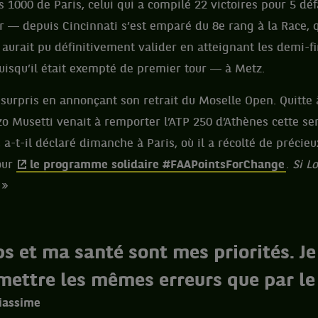
s 1000 de Paris, celui qui a compilé 22 victoires pour 5 dé
r ― depuis Cincinnati s’est emparé du 8e rang à la Race, qu
il aurait pu définitivement valider en atteignant les demi-f
isqu’il était exempté de premier tour ― à Metz.
surpris en annonçant son retrait du Moselle Open. Quitte 
zo Musetti venait à remporter l’ATP 250 d’Athènes cette s
, a-t-il déclaré dimanche à Paris, où il a récolté de précie
our
le programme solidaire #FAAPointsForChange
.
Si L
 »
s et ma santé sont mes priorités. Je
ettre les mêmes erreurs que par le
liassime