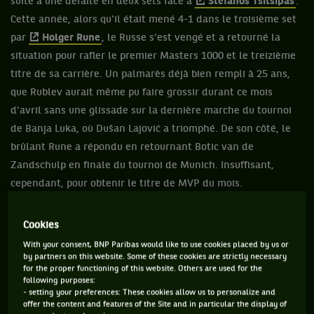
suite à une défaite en deux sets face à
Stéfanos Tsitsipás
.
Cette année, alors qu'il était mené 4-1 dans le troisième set
par
Holger Rune
, le Russe s'est vengé et a retourné la
situation pour rafler le premier Masters 1000 et le treizième
titre de sa carrière. Un palmarès déjà bien rempli à 25 ans,
que Rublev aurait même pu faire grossir durant ce mois
d'avril sans une glissade sur la dernière marche du tournoi
de Banja Luka, où Dušan Lajović a triomphé. De son côté, le
brûlant Rune a répondu en retournant Botic van de
Zandschulp en finale du tournoi de Munich. Insuffisant,
cependant, pour obtenir le titre de MVP du mois.
Cookies
LA DÉCEPTION DU MOIS : NOVAK DJOKOVIC
With your consent, BNP Paribas would like to use cookies placed by us or
by partners on this website. Some of these cookies are strictly necessary
for the proper functioning of this website. Others are used for the
Toujours privé de tournée américaine, Novak Djokovic
following purposes:
espérait rebondir avec l'ouverture de la saison de terre
- setting your preferences: These cookies allow us to personalize and
offer the content and features of the Site and in particular the display of
battue. Il n’en a rien été pour celui qui a tout de même