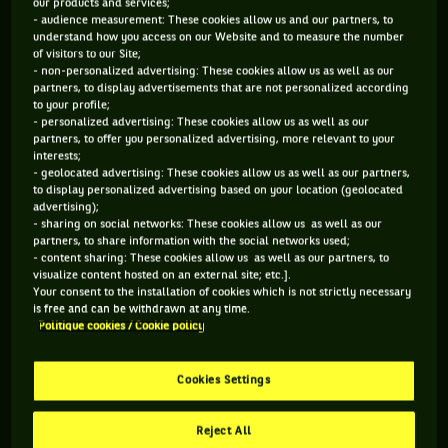
our products and services;
récupéré sa place de n°1 mondial en début de mois. En effet,
- audience measurement: These cookies allow us and our partners, to
understand how you access on our Website and to measure the number
malgré les encouragements bruyants de sa fille, Djoko a été
of visitors to our Site;
séché dans les huitièmes de finale à Monte-Carlo par
Lore
- non-personalized advertising: These cookies allow us as well as our
partners, to display advertisements that are not personalized according
nzo Musetti
et a enchaîné par une autre défaite - la première
to your profile;
depuis onze ans face à un compatriote - à Banja Luka face
- personalized advertising: These cookies allow us as well as our
partners, to offer you personalized advertising, more relevant to your
à Dušan Lajović. Le Serbe s'est alors lâché sur sa raquette et
interests;
a ensuite tenté de rassurer en conférence de presse : « Ce
- geolocated advertising: These cookies allow us as well as our partners,
to display personalized advertising based on your location (geolocated
n’est pas un secret que je me prépare et que je m’entraîne
advertising);
pour Roland Garros. D’ailleurs, c’était la même chose l’année
- sharing on social networks: These cookies allow us as well as our
partners, to share information with the social networks used;
dernière. J’avais connu un départ difficile sur terre pour
- content sharing: These cookies allow us as well as our partners, to
visualize content hosted on an external site; etc.].
ensuite mieux jouer sur les dernières étapes. J’espère répéter
Your consent to the installation of cookies which is not strictly necessary
le même schéma. » Vainqueur à Barcelone,
Carlos Alcaraz
is free and can be withdrawn at any time.
Politique cookies / Cookie policy
n’est pas de cet avis.
Cookies Settings
LA PATRONNE DU MOIS : IGA ŚWIĄTEK
Reject All