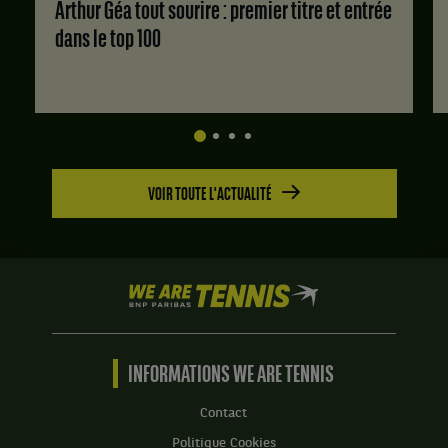
Arthur Géa tout sourire : premier titre et entrée
dans le top 100
VOIR TOUTE L'ACTUALITÉ
We
are
Tennis
by
BNP
INFORMATIONS WE ARE TENNIS
Paribas
Accueil
Contact
Politique Cookies