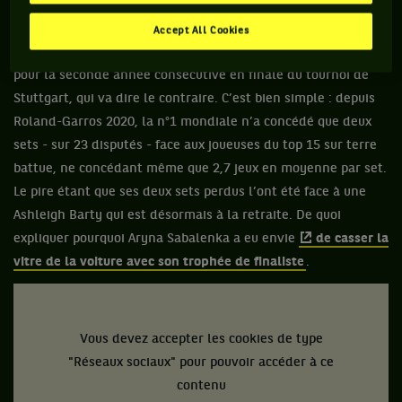
Après un mois de repos,
Iga Świątek
a profité du retour de
la terre battue pour rappeler qu’elle était bien la reine de
Accept All Cookies
cette surface. Et ce n’est pas
Aryna Sabalenka
, battue
pour la seconde année consécutive en finale du tournoi de
Stuttgart, qui va dire le contraire. C’est bien simple : depuis
Roland-Garros 2020, la n°1 mondiale n’a concédé que deux
sets - sur 23 disputés - face aux joueuses du top 15 sur terre
battue, ne concédant même que 2,7 jeux en moyenne par set.
Le pire étant que ses deux sets perdus l’ont été face à une
Ashleigh Barty qui est désormais à la retraite. De quoi
expliquer pourquoi Aryna Sabalenka a eu envie
de casser la
vitre de la voiture avec son trophée de finaliste
.
Vous devez accepter les cookies de type
"Réseaux sociaux" pour pouvoir accéder à ce
contenu