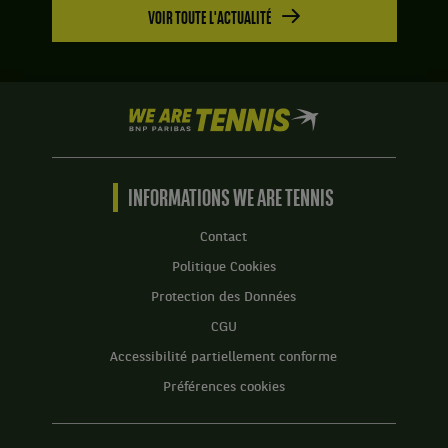
VOIR TOUTE L'ACTUALITÉ
We
are
Tennis
by
BNP
INFORMATIONS WE ARE TENNIS
Paribas
Accueil
Contact
Politique Cookies
Protection des Données
CGU
Accessibilité partiellement conforme
Préférences cookies