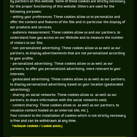
by partners on this website. Some of these cookies are strictly necessary
for the proper functioning of this website. Others are used for the
Tipsarevic, le cafteur
following purposes:
- setting your preferences: These cookies allow us to personalize and
offer the content and features of the Site and in particular the display of
our products and services;
Eliminé sèchement au 3ème tour par Youzhny, Janko
- audience measurement: These cookies allow us and our partners, to
understand how you access on our Website and to measure the number
Tipsarevic a passé ses nerfs sur des spectateurs impolis.
of visitors to our Site;
L’homme aux lunettes jaunes a dénoncé les trouble-fêtes
- non-personalized advertising: These cookies allow us as well as our
partners, to display advertisements that are not personalized according
auprès de l’arbitre qui s’est empressé de les faire sortir du
to your profile;
cours. Explications du cafteur : « Il y avait ces deux mecs
- personalized advertising: These cookies allow us as well as our
partners, to offer you personalized advertising, more relevant to your
dans le coin qui n'arrêtaient pas de rigoler et de persifler. Ils
interests;
n'étaient pas là pour regarder du tennis - ils ne devaient
- geolocated advertising: These cookies allow us as well as our partners,
to display personalized advertising based on your location (geolocated
même pas savoir qui jouait - mais pour prendre la pose. A un
advertising);
- sharing on social networks: These cookies allow us as well as our
moment j'étais sur le point de servir lorsque l'un des deux a
partners, to share information with the social networks used;
commencé à crier et à appeler quelqu'un dans les tribunes. Je
- content sharing: These cookies allow us as well as our partners, to
visualize content hosted on an external site; etc.].
suis allé voir l'arbitre et il les a virés ».
Your consent to the installation of cookies which is not strictly necessary
is free and can be withdrawn at any time.
Politique cookies / Cookie policy