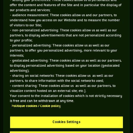
- setting your preferences: These cookies allow us to personalize and
Que se passe-t-il quand Federer doit signer un autographe
offer the content and features of the Site and in particular the display of
our products and services;
sur une caméra et qu'il garde le bouchon du stylo ? Bah il a
- audience measurement: These cookies allow us and our partners, to
l'air con. Et l'expression de son visage en dit long sur le
understand how you access on our Website and to measure the number
of visitors to our Site;
moment de solitude qu'il est en train de vivre.
- non-personalized advertising: These cookies allow us as well as our
partners, to display advertisements that are not personalized according
to your profile;
- personalized advertising: These cookies allow us as well as our
partners, to offer you personalized advertising, more relevant to your
Vous devez accepter les cookies de type
interests;
"Réseaux sociaux" pour pouvoir accéder à ce
- geolocated advertising: These cookies allow us as well as our partners,
to display personalized advertising based on your location (geolocated
contenu
advertising);
- sharing on social networks: These cookies allow us as well as our
partners, to share information with the social networks used;
GÉRER MES PRÉFÉRENCES
- content sharing: These cookies allow us as well as our partners, to
visualize content hosted on an external site; etc.].
Your consent to the installation of cookies which is not strictly necessary
is free and can be withdrawn at any time.
Politique cookies / Cookie policy
Cookies Settings