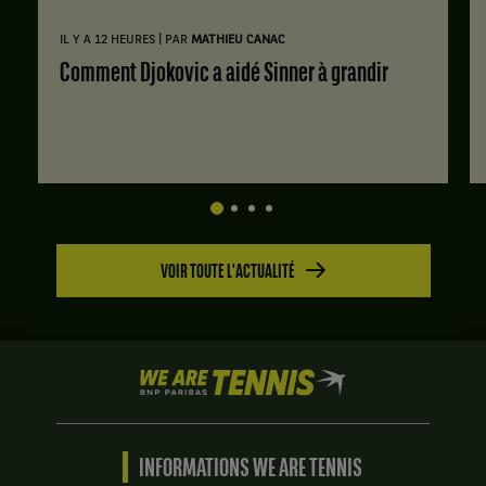
|
IL Y A 12 HEURES
PAR
MATHIEU CANAC
Comment Djokovic a aidé Sinner à grandir
VOIR TOUTE L'ACTUALITÉ
We
are
Tennis
by
BNP
INFORMATIONS WE ARE TENNIS
Paribas