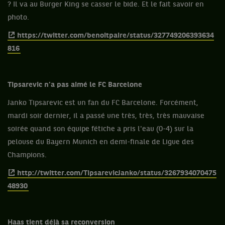
? Il va au Burger King se casser le bide. Et le fait savoir en
photo.
https://twitter.com/benoitpaire/status/327749206393634
816
Tipsarevic n'a pas aimé le FC Barcelone
Janko Tipsarevic est un fan du FC Barcelone. Forcément,
mardi soir dernier, il a passé une très, très, très mauvaise
soirée quand son équipe fétiche a pris l'eau (0-4) sur la
pelouse du Bayern Munich en demi-finale de Ligue des
Champions.
http://twitter.com/TipsarevicJanko/status/3267934070475
48930
Haas tient déjà sa reconversion