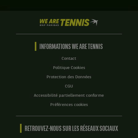
We
are
Tennis
by
BNP
INFORMATIONS WE ARE TENNIS
Paribas
Accueil
Contact
Politique Cookies
Protection des Données
CGU
Accessibilité partiellement conforme
Préférences cookies
RETROUVEZ-NOUS SUR LES RÉSEAUX SOCIAUX