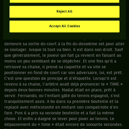
Verdasco
. Pendant sa victoire contre celui qui l'avait battu
déjà treize fois, Verdasco a franchement abusé. Je l'ai
Reject All
chronométré. Il a régulièrement dépassé les fameuses trente
secondes, en mettant jusqu'à plus d'une minute entre deux
Accept All Cookies
points de service. Vous devez vous dire : « ça va, on n'est pas
à la minute ! ». Mais je vous promets qu'une minute, à ce
niveau là, c'est une éternité. Mais son exploit du jour
demeure sa sortie du court à la fin du deuxième set pour aller
se soulager. Jusque là tout va bien. Il est dans son droit. Sauf
que généralement, le joueur qui fait ça revient en faisant au
moins un peu semblant de se dépêcher. Et une fois qu'il a
retrouvé sa chaise, il prend sa raquette et va vite se
positionner en fond de court car son adversaire, lui, est prêt.
C'est une question de principe et d'étiquette. Lorsqu'il est
revenu à sa chaise, l'arbitre avait déjà prononcer le « TIME »
depuis deux bonnes minutes. Nadal était en place, prêt à
servir. Fernando, ou l'enfant gâté du tennis espagnol, s'est
tranquillement assis. A bu dans sa première bouteille et la
replacé avec méticulosité en imitant son compatriote d'en
face. Puis il a pris sa seconde bouteille et a fait la même
chose. Et enfin a daigné se lever pour jouer au tennis. Le
dépassement du « time » était encore de soixante secondes.