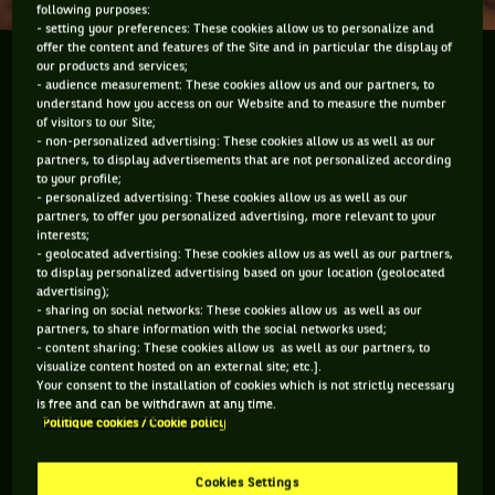
following purposes:
- setting your preferences: These cookies allow us to personalize and
offer the content and features of the Site and in particular the display of
J'étais comme vous. Lorsque Rafael Nadal prenait des
our products and services;
- audience measurement: These cookies allow us and our partners, to
heures à tirer sur sa culotte entre les points de
understand how you access on our Website and to measure the number
services et dépassait allègrement les trente
of visitors to our Site;
- non-personalized advertising: These cookies allow us as well as our
secondes autorisées, ça m’exaspérait. Non seulement
partners, to display advertisements that are not personalized according
je ne comprenais...
to your profile;
- personalized advertising: These cookies allow us as well as our
partners, to offer you personalized advertising, more relevant to your
J'étais comme vous. Lorsque
Rafael Nadal
prenait des heures
interests;
à tirer sur sa culotte entre les points de services et dépassait
- geolocated advertising: These cookies allow us as well as our partners,
allègrement les trente secondes autorisées, ça m’exaspérait.
to display personalized advertising based on your location (geolocated
Non seulement je ne comprenais pas pourquoi monsieur
advertising);
Nadal avait le droit de ne pas respecter les règles sans se
- sharing on social networks: These cookies allow us as well as our
partners, to share information with the social networks used;
faire réprimander par l'arbitre, mais je trouvais que c'était
- content sharing: These cookies allow us as well as our partners, to
d'un manque de respect total pour le joueur d'en face, pour
visualize content hosted on an external site; etc.].
les spectateurs, pour tout le monde. Aujourd'hui, Nadal a
Your consent to the installation of cookies which is not strictly necessary
trouvé son maître en la matière. C'est amusant car le joueur
is free and can be withdrawn at any time.
en question est espagnol, gaucher et a le même "toc"que
Politique cookies / Cookie policy
Rafa : aligner ses bouteilles comme un psychopathe. Et bien
aujourd'hui, ce joueur bat Nadal aussi au temps entre les
Cookies Settings
points et aux changements de côté. Ce joueur, c'est
Fernando