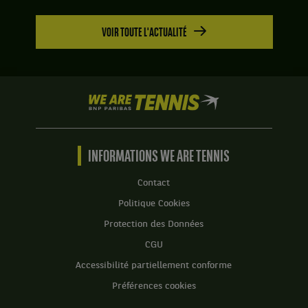
VOIR TOUTE L'ACTUALITÉ
We
are
Tennis
by
BNP
INFORMATIONS WE ARE TENNIS
Paribas
Accueil
Contact
Politique Cookies
Protection des Données
CGU
Accessibilité partiellement conforme
Préférences cookies