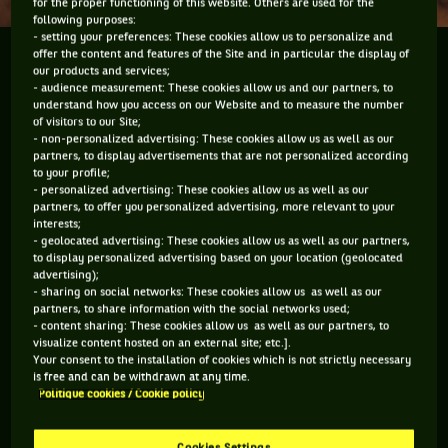
for the proper functioning of this website. Others are used for the
following purposes:
- setting your preferences: These cookies allow us to personalize and
offer the content and features of the Site and in particular the display of
A la fin du trimestre, il y a toujours un conseil de
our products and services;
classe. C’est le temps des bons points, des bonnets
- audience measurement: These cookies allow us and our partners, to
d’âne et autres considérations très subjectives. Dans
understand how you access on our Website and to measure the number
of visitors to our Site;
un conseil de classe classique, les débats sont...
- non-personalized advertising: These cookies allow us as well as our
partners, to display advertisements that are not personalized according
to your profile;
A la fin du trimestre, il y a toujours un conseil de classe. C’est
- personalized advertising: These cookies allow us as well as our
le temps des bons points, des bonnets d’âne et autres
partners, to offer you personalized advertising, more relevant to your
considérations très subjectives. Dans un conseil de classe
interests;
classique, les débats sont collégiaux, et il revient à un groupe
- geolocated advertising: These cookies allow us as well as our partners,
entier d’émettre un avis sur l’élève. Dans mon conseil de
to display personalized advertising based on your location (geolocated
advertising);
classe à moi, je suis tout seul. Oui c'est comme ça. Personne
- sharing on social networks: These cookies allow us as well as our
pour me contredire, je suis seul décideur. Comme c'est bon
partners, to share information with the social networks used;
d'être dictateur en son pays. Et tant que je ne serai pas
- content sharing: These cookies allow us as well as our partners, to
chassé du pouvoir, j'en profiterai. Commençons par ces
visualize content hosted on an external site; etc.].
dames. Dans l'ensemble, je ne suis pas très satisfait. En
Your consent to the installation of cookies which is not strictly necessary
début d'année, j’avais dit que le tennis féminin avait besoin
is free and can be withdrawn at any time.
Politique cookies / Cookie policy
d'une patronne. J'avais nominé deux chefs de classe
potentielles : Kim Clijsters et Caroline Wozniacki. Elles ont
déçu mes espoirs. Seules Wozniacki et Kvitova ont remporté