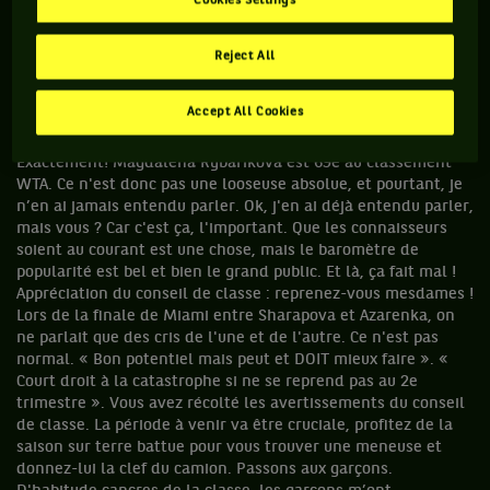
Cookies Settings
plus d'un tournoi cette saison, les autres se sont dispersées.
Certains diront que c'est une bonne chose de varier les
plaisirs, moi je dis que c’est du grand n'importe quoi. Prenons
Reject All
un tournoi au hasard : Kuala Lumpur. A la fin du tableau, quel
nom trouve-t-on face au mot "winner" : Jelena Dokic !! Ok
Accept All Cookies
trop facile. Alors prenons un autre tournoi, toujours au
hasard : Memphis. Résultat : Magdalena Rybarikova. Qui?
Exactement! Magdalena Rybarikova est 69e au classement
WTA. Ce n'est donc pas une looseuse absolue, et pourtant, je
n’en ai jamais entendu parler. Ok, j'en ai déjà entendu parler,
mais vous ? Car c'est ça, l'important. Que les connaisseurs
soient au courant est une chose, mais le baromètre de
popularité est bel et bien le grand public. Et là, ça fait mal !
Appréciation du conseil de classe : reprenez-vous mesdames !
Lors de la finale de Miami entre Sharapova et Azarenka, on
ne parlait que des cris de l'une et de l'autre. Ce n'est pas
normal. « Bon potentiel mais peut et DOIT mieux faire ». «
Court droit à la catastrophe si ne se reprend pas au 2e
trimestre ». Vous avez récolté les avertissements du conseil
de classe. La période à venir va être cruciale, profitez de la
saison sur terre battue pour vous trouver une meneuse et
donnez-lui la clef du camion. Passons aux garçons.