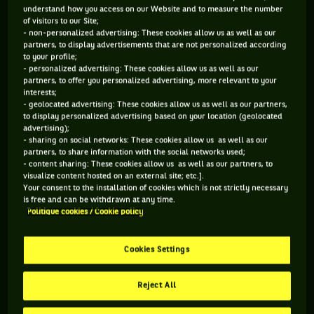
understand how you access on our Website and to measure the number
of visitors to our Site;
- non-personalized advertising: These cookies allow us as well as our
partners, to display advertisements that are not personalized according
to your profile;
- personalized advertising: These cookies allow us as well as our
partners, to offer you personalized advertising, more relevant to your
interests;
- geolocated advertising: These cookies allow us as well as our partners,
to display personalized advertising based on your location (geolocated
advertising);
- sharing on social networks: These cookies allow us as well as our
partners, to share information with the social networks used;
MARDI 16 AVRIL
- content sharing: These cookies allow us as well as our partners, to
visualize content hosted on an external site; etc.].
Au lendemain du triste incendie qui a ravagé la Cathédrale
Your consent to the installation of cookies which is not strictly necessary
is free and can be withdrawn at any time.
Notre-Dame de Paris, le monde rend hommage au
Politique cookies / Cookie policy
monument. Mais le tennis ne s’arrête pas pour autant, avec
trois éliminations surprises : Guido Pella se paye la tête de
Cookies Settings
série numéro 7 Marin ?ili? (6-3, 5-7, 6-1), Marco Cecchinato
sort Stan Wawrinka (0-6, 7-5, 6-3) et Karen Khachanov se fait
Reject All
surprendre par Lorenzo Sonego (6-4, 6-7). Lequel pointe au
96e rang mondial…