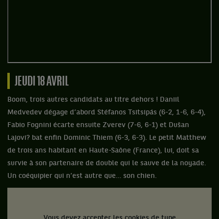
JEUDI 18 AVRIL
Boom, trois autres candidats au titre dehors ! Daniil
Medvedev dégage d’abord Stéfanos Tsitsipás (6-2, 1-6, 6-4),
Fabio Fognini écarte ensuite Zverev (7-6, 6-1) et Dušan
Lajovi? bat enfin Dominic Thiem (6-3, 6-3). Le petit Matthew
de trois ans habitant en Haute-Saône (France), lui, doit sa
survie à son partenaire de double qui le sauve de la noyade.
Un coéquipier qui n’est autre que… son chien.
Vous devez accepter les cookies de type