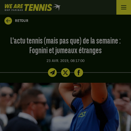
We
are
Tennis
RETOUR
by
BNP
Paribas
L'actu tennis (mais pas que) de la semaine :
Accueil
Fognini et jumeaux étranges
23 AVR. 2019, 08:17:00