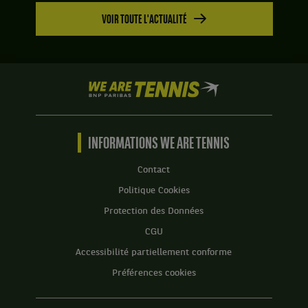
VOIR TOUTE L'ACTUALITÉ
We
are
Tennis
by
BNP
INFORMATIONS WE ARE TENNIS
Paribas
Accueil
Contact
Politique Cookies
Protection des Données
CGU
Accessibilité partiellement conforme
Préférences cookies