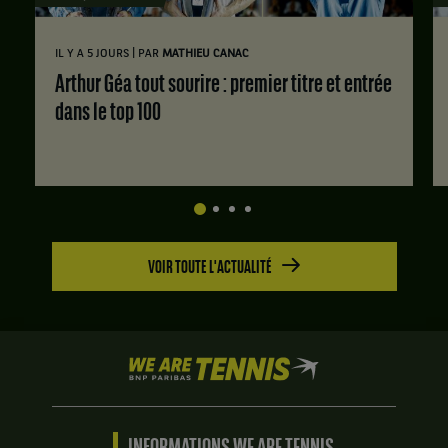
|
IL Y A 5 JOURS
PAR
MATHIEU CANAC
Arthur Géa tout sourire : premier titre et entrée
dans le top 100
VOIR TOUTE L'ACTUALITÉ
We
are
Tennis
by
BNP