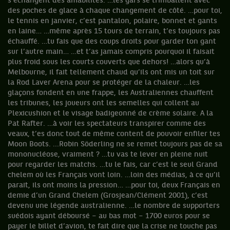
s’échangent des amabilités. …les gars se trimballent avec
des poches de glace à chaque changement de côté. …pour toi,
le tennis en janvier, c’est pantalon, polaire, bonnet et gants
en laine… …même après 15 tours de terrain, t’es toujours pas
échauffé. …tu fais que des coups droits pour garder ton gant
sur l’autre main… …et t’as jamais compris pourquoi il faisait
plus froid sous les courts couverts que dehors! …alors qu’à
Melbourne, il fait tellement chaud qu’ils ont mis un toit sur
la Rod Laver Arena pour se protéger de la chaleur. …les
glaçons fondent en une frappe, les Australiennes chauffent
les tribunes, les joueurs ont les semelles qui collent au
Plexicushion et le visage badigeonné de crème solaire. A la
Pat Rafter. …à voir les spectateurs transpirer comme des
veaux, t’es donc tout de même content de pouvoir enfiler tes
Moon Boots. ...Robin Söderling ne se remet toujours pas de sa
mononucléose, vraiment ? …tu vas te lever en pleine nuit
pour regarder les matchs. …tu le fais, car c’est le seul Grand
chelem où les Français vont loin. …loin des médias, à ce qu’il
parait, ils ont moins la pression… …pour toi, deux Français en
demie d’un Grand Chelem (Grosjean/Clément 2001), c’est
devenu une légende australienne. …le nombre de supporters
suédois ayant déboursé – au bas mot – 1700 euros pour se
payer le billet d’avion, te fait dire que la crise ne touche pas