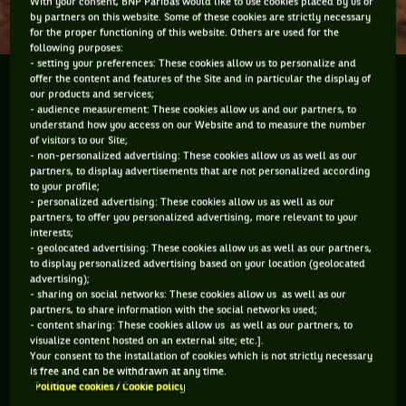
With your consent, BNP Paribas would like to use cookies placed by us or
by partners on this website. Some of these cookies are strictly necessary
for the proper functioning of this website. Others are used for the
following purposes:
- setting your preferences: These cookies allow us to personalize and
offer the content and features of the Site and in particular the display of
Enfin ! Après un mois à compenser le vide à coups de
our products and services;
toasts de foie gras et lampées de champagne, la
- audience measurement: These cookies allow us and our partners, to
saison de tennis reprend vraiment. Et comme chaque
understand how you access on our Website and to measure the number
of visitors to our Site;
année, ça se passe dans l’été austral de Melbourne.
- non-personalized advertising: These cookies allow us as well as our
Un Grand...
partners, to display advertisements that are not personalized according
to your profile;
- personalized advertising: These cookies allow us as well as our
partners, to offer you personalized advertising, more relevant to your
interests;
Enfin ! Après un mois à compenser le vide
- geolocated advertising: These cookies allow us as well as our partners,
à coups de toasts de foie gras et lampées
to display personalized advertising based on your location (geolocated
advertising);
de champagne, la saison de tennis
- sharing on social networks: These cookies allow us as well as our
reprend vraiment. Et comme chaque
partners, to share information with the social networks used;
- content sharing: These cookies allow us as well as our partners, to
année, ça se passe dans l’été austral de
visualize content hosted on an external site; etc.].
Your consent to the installation of cookies which is not strictly necessary
Melbourne. Un Grand chelem qui sera,
is free and can be withdrawn at any time.
pour toi, surtout synonyme de gants en
Politique cookies / Cookie policy