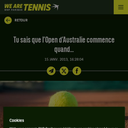
We
are
Tennis
RETOUR
by
BNP
Paribas
Tu sais que l’Open d’Australie commence
Accueil
quand…
15 JANV. 2013, 16:28:04
Cookies