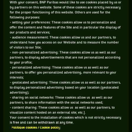
With your consent, BNP Paribas would like to use cookies placed by us or
by partners on this website. Some of these cookies are strictly necessary
for the proper functioning of this website. Others are used for the
following purposes:
- setting your preferences: These cookies allow us to personalize and
offer the content and features of the Site and in particular the display of
Vous devez accepter les cookies de type
our products and services;
"Réseaux sociaux" pour pouvoir accéder à ce
- audience measurement: These cookies allow us and our partners, to
understand how you access on our Website and to measure the number
contenu
of visitors to our Site;
- non-personalized advertising: These cookies allow us as well as our
partners, to display advertisements that are not personalized according
GÉRER MES PRÉFÉRENCES
to your profile;
- personalized advertising: These cookies allow us as well as our
partners, to offer you personalized advertising, more relevant to your
interests;
- geolocated advertising: These cookies allow us as well as our partners,
to display personalized advertising based on your location (geolocated
advertising);
- sharing on social networks: These cookies allow us as well as our
partners, to share information with the social networks used;
- content sharing: These cookies allow us as well as our partners, to
visualize content hosted on an external site; etc.].
Your consent to the installation of cookies which is not strictly necessary
is free and can be withdrawn at any time.
Politique cookies / Cookie policy