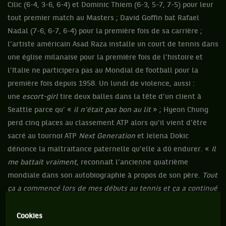
Cilic (6-4, 3-6, 6-4) et Dominic Thiem (6-3, 5-7, 7-5) pour leur
tout premier match au Masters ; David Goffin bat Rafael
Nadal (7-6, 6-7, 6-4) pour la première fois de sa carrière ;
l’artiste américain Asad Raza installe un court de tennis dans
une église milanaise pour la première fois de l’histoire et
l’Italie ne participera pas au Mondial de football pour la
première fois depuis 1958. Un lundi de violence, aussi :
une
escort-girl
tire deux balles dans la tête d’un client à
Seattle parce qu’ «
il n’était pas bon au lit
» ; Hyeon Chung
perd cinq places au classement ATP alors qu’il vient d’être
sacré au tournoi ATP
Next Generation
et Jelena Dokic
dénonce la maltraitance paternelle qu’elle a dû endurer. «
Il
me battait vraiment
, reconnait l’ancienne quatrième
mondiale dans son autobiographie à propos de son père.
Tout
ça a commencé lors de mes débuts au tennis et ça a continué
ensuite. Cela a augmenté de façon incontrôlable.
» On
passera sur les détails.
Cookies