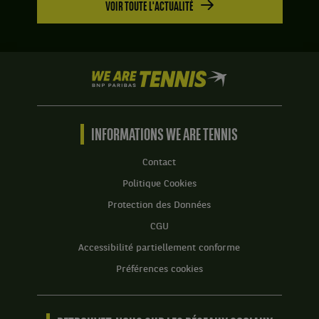
VOIR TOUTE L'ACTUALITÉ
We
are
Tennis
by
BNP
INFORMATIONS WE ARE TENNIS
Paribas
Accueil
Contact
Politique Cookies
Protection des Données
CGU
Accessibilité partiellement conforme
Préférences cookies