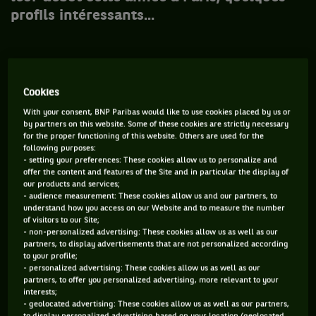
profils intéressants...
Karen Khachanov, 20 ans, 52è mondial
Cookies
With your consent, BNP Paribas would like to use cookies placed by us or
« Il sera top 20 d’ici 2015 ! ».
Saint-Pétersbourg, octobre
by partners on this website. Some of these cookies are strictly necessary
for the proper functioning of this website. Others are used for the
2013. L’ancien n°1 mondial Yevgeny Kafelnikov lâche cette
following purposes:
prophétie. Pas encore classé à l’ATP, le jeune et inconnu
- setting your preferences: These cookies allow us to personalize and
offer the content and features of the Site and in particular the display of
Karen vient tout juste de « taper » Janko Tipsarevic. Certes,
our products and services;
- audience measurement: These cookies allow us and our partners, to
« Kafel » s’est peut-être un peu emballé : depuis 6 mois et sa
understand how you access on our Website and to measure the number
victoire, son jeu de déménageur casse plus qu’il ne passe et
of visitors to our Site;
- non-personalized advertising: These cookies allow us as well as our
K.K stagne aux portes du top 50. Mais attention, c’est ce
partners, to display advertisements that are not personalized according
superbe pur-sang de 198 centimètres, drivé par le terrien
to your profile;
- personalized advertising: These cookies allow us as well as our
Galo Blanco sous le soleil de Catalogne, a mis fin l’automne
partners, to offer you personalized advertising, more relevant to your
dernier à trois ans de disette pour le tennis russe en
interests;
- geolocated advertising: These cookies allow us as well as our partners,
remportant le tournoi ATP 250 de Chengdu. S’il n’a gagné que