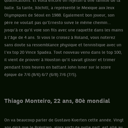
qualifications. Et voilà encore un rejeton d’une famille de la
balle. Sa tante, Xóchitl, a représenté le Mexique aux Jeux
Olympiques de Séoul en 1988. Egalement bon joueur, son
père ne voulait pas qu’Ernesto suive le même chemin...
jusqu’à ce qu’il voie son fils avec une raquette dans les mains
à l’âge de 4 ans. Si vous le croisez à Roland, vous noterez
sans doute sa ressemblance physique et tennistique avec un
l’ex top 20 Vince Spadea. Tout nouveau venu dans le top 100,
il vient de prouver à Houston qu’il savait glisser et trimer
pendant trois heures en battant John Isner sur le score
épique de 7/6 (8/6) 6/7 (6/8) 7/6 (7/5).
Thiago Monteiro, 22 ans, 80è mondial
On va beaucoup parler de Gustavo Kuerten cette année. Vingt
ans déjà que le Brésilien, alors sorti de nulle part, est allé au