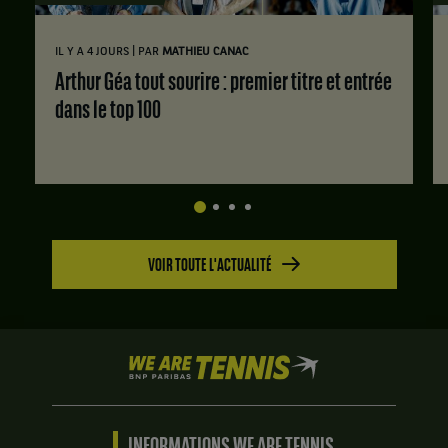
|
IL Y A 4 JOURS
PAR
MATHIEU CANAC
Arthur Géa tout sourire : premier titre et entrée
dans le top 100
VOIR TOUTE L'ACTUALITÉ
We
are
Tennis
by
BNP
INFORMATIONS WE ARE TENNIS