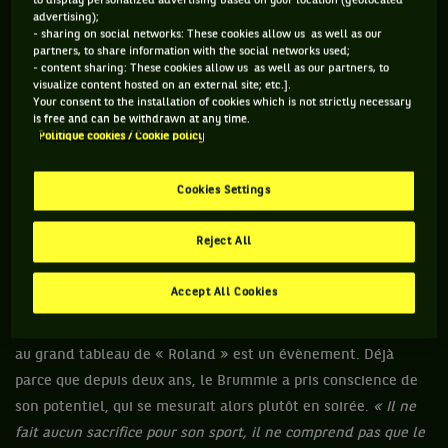
to display personalized advertising based on your location (geolocated
trois matchs lors du premier trimestre 2017, une bonne
advertising);
- sharing on social networks: These cookies allow us as well as our
moitié des têtes de série rêvera de l’éviter au premier tour à
partners, to share information with the social networks used;
Paris. L’argument est irréfutable : un joueur qui a battu
- content sharing: These cookies allow us as well as our partners, to
visualize content hosted on an external site; etc.].
Roberto Bautista-Agut sur la terre de Barcelone est tout à fait
Your consent to the installation of cookies which is not strictly necessary
apte à déboulonner d’autres gars du gotha.
is free and can be withdrawn at any time.
Politique cookies / Cookie policy
Cookies Settings
Dan Evans, 26 ans, 44è mondial
Reject All
Même si ce drôle de zigue perpétue la grande tradition des
Accept All Cookies
Britanniques qui ne savent pas glisser – son bilan est clair :
zéro match gagné sur terre battue - sa première participation
au grand tableau de « Roland » est un évènement. Déjà
parce que depuis deux ans, le Brummie a pris conscience de
son potentiel, qui se mesurait alors plutôt en soirée.
« Il ne
fait aucun sacrifice pour son sport, il ne comprend pas que le