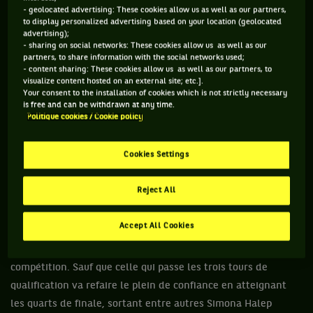
- geolocated advertising: These cookies allow us as well as our partners,
to display personalized advertising based on your location (geolocated
advertising);
- sharing on social networks: These cookies allow us as well as our
partners, to share information with the social networks used;
- content sharing: These cookies allow us as well as our partners, to
visualize content hosted on an external site; etc.].
Your consent to the installation of cookies which is not strictly necessary
is free and can be withdrawn at any time.
Politique cookies / Cookie policy
Zhang Shuai (2016)
Cookies Settings
Avant la compétition, Zhang Shuai ne sait plus où elle en est.
Reject All
A 26 ans, elle n'a remporté que deux titres WTA, n'a jamais
passé un tour dans un tournoi du Grand Chelem et pointe au
Accept All Cookies
133e rang mondial. Alors, elle l'annonce plus ou moins
officiellement : l'Open d'Australie 2016 sera sa dernière
compétition. Sauf que celle qui passe les trois tours de
qualification va refaire le plein de confiance en atteignant
les quarts de finale, sortant entre autres Simona Halep