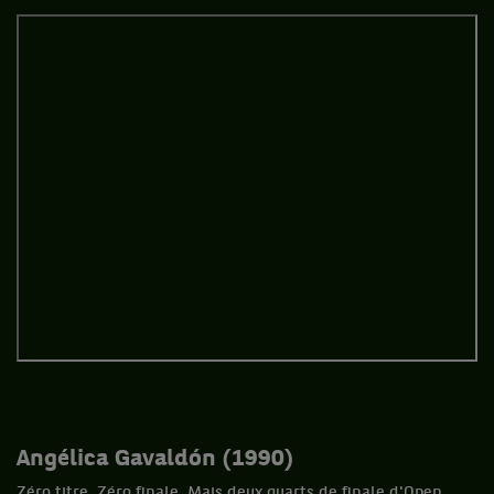
Angélica Gavaldón (1990)
Zéro titre. Zéro finale. Mais deux quarts de finale d'Open