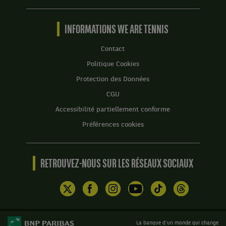
Tennis
by
BNP
INFORMATIONS WE ARE TENNIS
Paribas
Accueil
Contact
Politique Cookies
Protection des Données
CGU
Accessibilité partiellement conforme
Préférences cookies
RETROUVEZ-NOUS SUR LES RÉSEAUX SOCIAUX
La banque d'un monde qui change