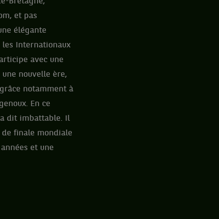
de-Bretagne,
om, et pas
une élégante
 les Internationaux
articipe avec une
s une nouvelle ère,
rt grâce notamment à
 genoux. En ce
 dit imbattable. Il
e de finale mondiale
s années et une