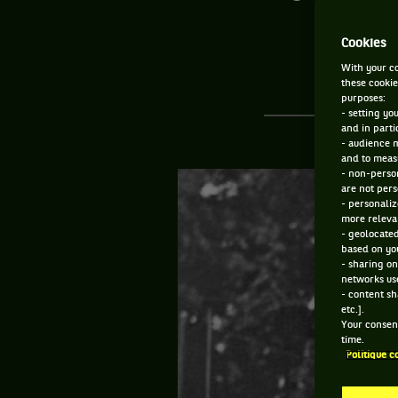
Cookies
With your co
these cookie
purposes:
- setting yo
and in parti
- audience 
and to measu
- non-person
are not pers
- personaliz
more relevan
- geolocated
based on you
- sharing on
networks us
- content sh
etc.].
Your consent
time.
Politique c