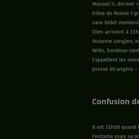
Manuel II, dernier 
trône de Russie Cyri
sans billet montent
Elles arrivent à 1
Suzanne Lenglen, en
Wills, bandeau cont
l’appellent les nom
presse étrangère – 
Confusion de
Il est 11h20 quand 
l’entame mais sa je