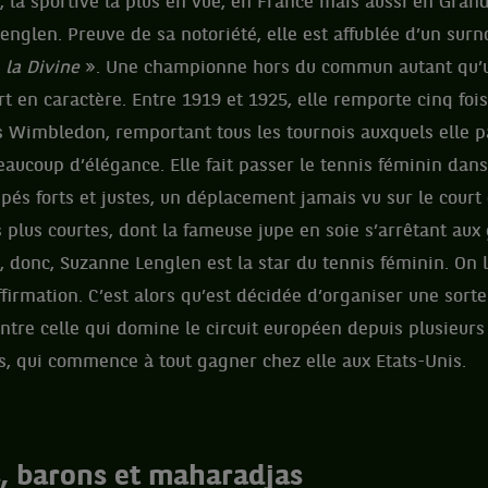
 la sportive la plus en vue, en France mais aussi en Gran
englen. Preuve de sa notoriété, elle est affublée d’un surn
«
la Divine
». Une championne hors du commun autant qu’
rt en caractère. Entre 1919 et 1925, elle remporte cinq fois
is Wimbledon, remportant tous les tournois auxquels elle p
beaucoup d’élégance. Elle fait passer le tennis féminin dan
pés forts et justes, un déplacement jamais vu sur le cou
 plus courtes, dont la fameuse jupe en soie s’arrêtant aux
 donc, Suzanne Lenglen est la star du tennis féminin. On la
affirmation. C’est alors qu’est décidée d’organiser une sort
ntre celle qui domine le circuit européen depuis plusieur
s, qui commence à tout gagner chez elle aux Etats-Unis.
s, barons et maharadjas