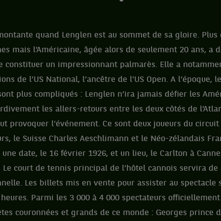
 montante quand Lenglen est au sommet de sa gloire. Plus 
es mais l’Américaine, âgée alors de seulement 20 ans, a 
 constituer un impressionnant palmarès. Elle a notamme
ions de l’US National, l’ancêtre de l’US Open. A l’époque, 
 sont plus compliqués : Lenglen n’ira jamais défier les Amér
rdivement les allers-retours entre les deux côtés de l’Atla
faut provoquer l’événement. Ce sont deux joueurs du circuit
rs, le Suisse Charles Aeschlimann et le Néo-zélandais Fran
une date, le 16 février 1926, et un lieu, le Carlton à Cannes
Le court de tennis principal de l’hôtel cannois servira de 
nelle. Les billets mis en vente pour assister au spectacle 
 heures. Parmi les 3 000 à 4 000 spectateurs officiellemen
êtes couronnées et grands de ce monde : Georges prince de