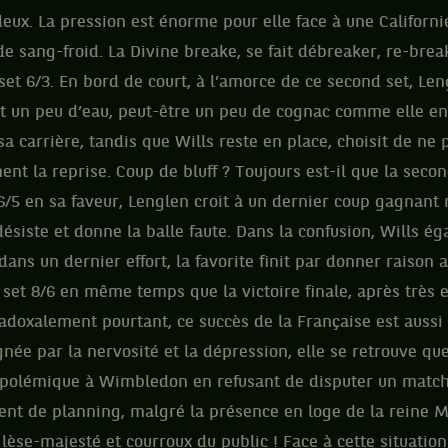
eux. La pression est énorme pour elle face à une Californ
 sang-froid. La Divine breake, se fait débreaker, re-bre
set 6/3. En bord de court, à l’amorce de ce second set, Len
t un peu d’eau, peut-être un peu de cognac comme elle en 
a carrière, tandis que Wills reste en place, choisit de ne p
nt la reprise. Coup de bluff ? Toujours est-il que la sec
6/5 en sa faveur, Lenglen croit à un dernier coup gagnant 
siste et donne la balle faute. Dans la confusion, Wills éga
dans un dernier effort, la favorite finit par donner raison
 set 8/6 en même temps que la victoire finale, après très
adoxalement pourtant, ce succès de la Française est aussi
née par la nervosité et la dépression, elle se retrouve qu
 polémique à Wimbledon en refusant de disputer un match
nt de planning, malgré la présence en loge de la reine M
èse-majesté et courroux du public ! Face à cette situation 