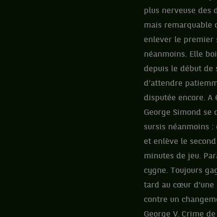
plus nerveuse des d
mais remarquable de
enlever le premier 
néanmoins. Elle boi
depuis le début de s
d’attendre patiemme
disputée encore. A 
George Simond se dé
sursis néanmoins : 
et enlève le second
minutes de jeu. Par
cygne. Toujours gag
tard au cœur d’une
contre un changeme
George V. Crime de l