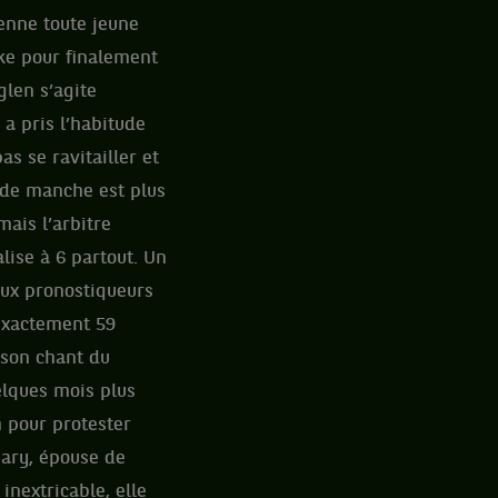
ienne toute jeune
ake pour finalement
glen s’agite
a pris l’habitude
as se ravitailler et
onde manche est plus
mais l’arbitre
lise à 6 partout. Un
 aux pronostiqueurs
 exactement 59
 son chant du
elques mois plus
 pour protester
ary, épouse de
inextricable, elle