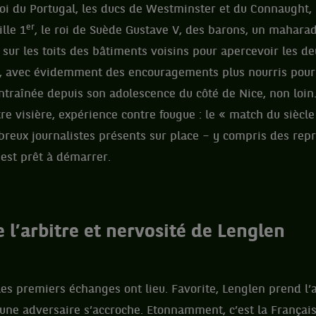
roi du Portugal, les ducs de Westminster et du Connaught,
er
lle 1
, le roi de Suède Gustave V, des barons, un mahara
 sur les toits des bâtiments voisins pour apercevoir les 
1h, avec évidemment des encouragements plus nourris pour
traînée depuis son adolescence du côté de Nice, non loin
re visière, expérience contre fougue : le « match du sièc
breux journalistes présents sur place – y compris des rep
est prêt à démarrer.
 l’arbitre et nervosité de Lenglen
les premiers échanges ont lieu. Favorite, Lenglen prend l
une adversaire s’accroche. Etonnamment, c’est la Françai