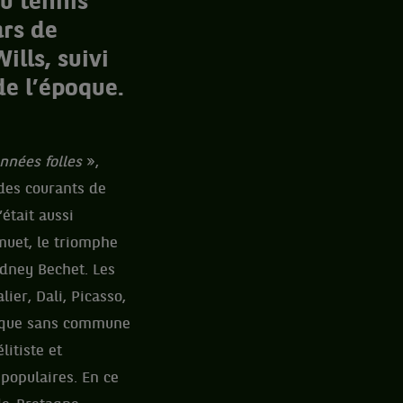
du tennis
ars de
lls, suivi
de l’époque.
années folles
»,
des courants de
’était aussi
muet, le triomphe
dney Bechet. Les
ier, Dali, Picasso,
tique sans commune
litiste et
 populaires. En ce