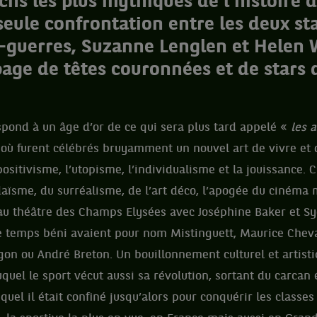
chs les plus mythiques de l’histoire 
 seule confrontation entre les deux st
-guerres, Suzanne Lenglen et Helen Wi
age de têtes couronnées et de stars 
pond à un âge d’or de ce qui sera plus tard appelé «
les 
 où furent célébrés bruyamment un nouvel art de vivre et 
ositivisme, l’utopisme, l’individualisme et la jouissance. C
ïsme, du surréalisme, de l’art déco, l’apogée du cinéma 
au théâtre des Champs Elysées avec Joséphine Baker et Sy
ce temps béni avaient pour nom Mistinguett, Maurice Cheval
gon ou André Breton. Un bouillonnement culturel et artis
uel le sport vécut aussi sa révolution, sortant du carcan é
quel il était confiné jusqu’alors pour conquérir les classes