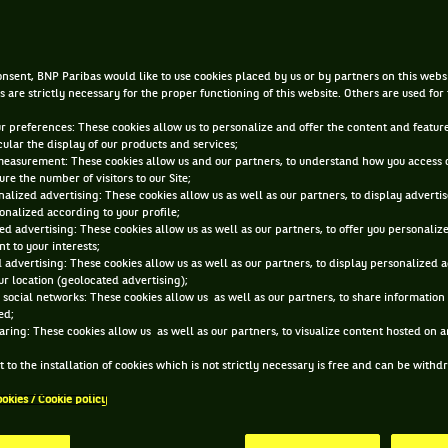
Wills
nsent, BNP Paribas would like to use cookies placed by us or by partners on this webs
22 SEPT. 2016, 00:00:00
s are strictly necessary for the proper functioning of this website. Others are used for
ur preferences: These cookies allow us to personalize and offer the content and feature
cular the display of our products and services;
measurement: These cookies allow us and our partners, to understand how you access 
re the number of visitors to our Site;
alized advertising: These cookies allow us as well as our partners, to display adverti
onalized according to your profile;
ed advertising: These cookies allow us as well as our partners, to offer you personaliz
t to your interests;
 advertising: These cookies allow us as well as our partners, to display personalized 
r location (geolocated advertising);
 social networks: These cookies allow us as well as our partners, to share information 
ed;
aring: These cookies allow us as well as our partners, to visualize content hosted on an
 to the installation of cookies which is not strictly necessary is free and can be with
ookies / Cookie policy