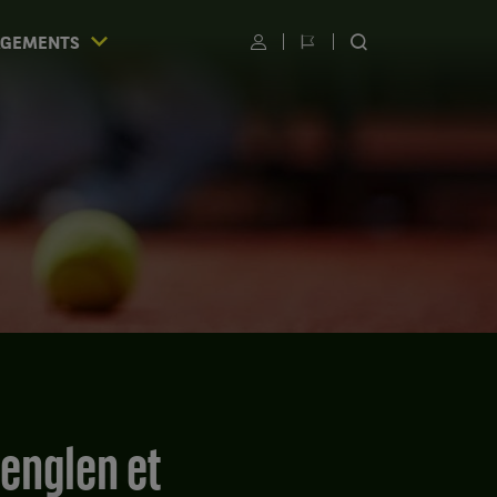
AGEMENTS
Utilisateur
Changer
RECHERCHER
de
SUR
langue
LE
SITE
S