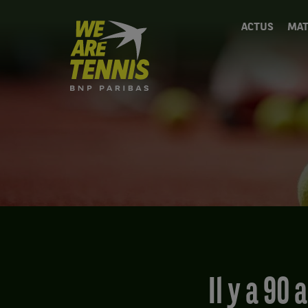
We
ACTUS
MAT
are
Tennis
by
BNP
Paribas
Accueil
Il y a 90 ans, le match du siècle entre Lenglen et