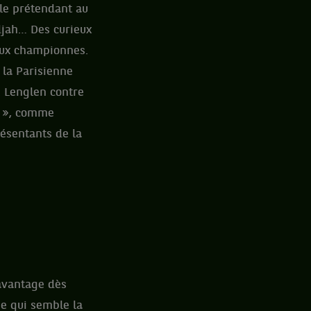
 le prétendant au
djah… Des curieux
deux championnes.
 la Parisienne
. Lenglen contre
le », comme
résentants de la
’avantage dès
se qui semble la