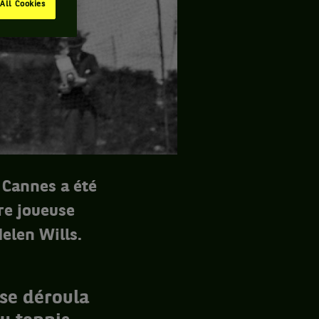
All Cookies
e Cannes a été
re joueuse
elen Wills.
 se déroula