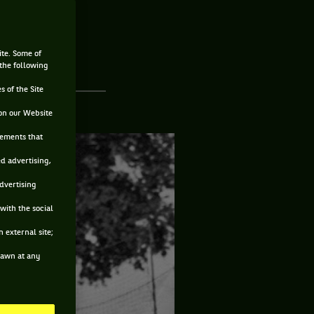
ite. Some of
 the following
s of the Site
on our Website
sements that
ed advertising,
advertising
with the social
 external site;
drawn at any