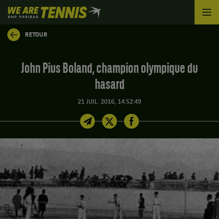
We
are
Tennis
RETOUR
by
BNP
Paribas
John Pius Boland, champion olympique du
Accueil
hasard
21 JUIL. 2016, 14:52:49