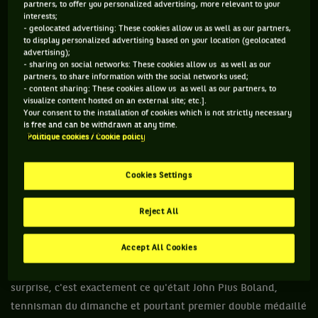
double, alors même qu'il n'aurait jamais
partners, to offer you personalized advertising, more relevant to your
interests;
dû participer aux Olympiades.
- geolocated advertising: These cookies allow us as well as our partners,
to display personalized advertising based on your location (geolocated
advertising);
- sharing on social networks: These cookies allow us as well as our
Finalement, depuis les premiers Jeux Olympiques de l'ère
partners, to share information with the social networks used;
moderne, rien n'a vraiment changé dans le monde du tennis.
- content sharing: These cookies allow us as well as our partners, to
visualize content hosted on an external site; etc.].
Si on s'inquiète aujourd'hui du nombre décroissant de
Your consent to the installation of cookies which is not strictly necessary
participants et des annulations à répétition – accompagnées
is free and can be withdrawn at any time.
Politique cookies / Cookie policy
d'excuses plus ou moins valables – on n'était même pas
certains, en 1896, d'avoir assez de joueurs pour qu'un tournoi
Cookies Settings
puisse avoir lieu. À tel point qu'on n'hésitait pas à inviter au
dernier moment un joueur pour qu'il puisse combler les trous,
Reject All
de la même manière qu'on invite un copain pour jouer
gardien de but au five le mardi soir. Seulement, il arrive
Accept All Cookies
parfois que ce bon copain se retrouve être un excellent joueur
et surprenne tout le monde d'entrée de jeu. Une belle
surprise, c'est exactement ce qu'était John Pius Boland,
tennisman du dimanche et pourtant premier double médaillé