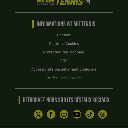
We
are
Tennis
by
BNP
INFORMATIONS WE ARE TENNIS
Paribas
Accueil
Contact
Politique Cookies
Protection des Données
CGU
Accessibilité partiellement conforme
Préférences cookies
RETROUVEZ-NOUS SUR LES RÉSEAUX SOCIAUX