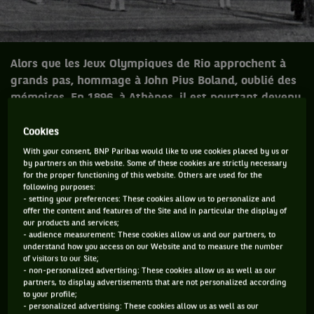
Alors que les Jeux Olympiques de Rio approchent à
grands pas, hommage à John Pius Boland, oublié des
mémoires. En 1896, à Athènes, il est pourtant devenu
le premier médaillé d'or en simple et en double, alors
même qu'il n'aurait jamais dû partic
Cookies
With your consent, BNP Paribas would like to use cookies placed by us or
by partners on this website. Some of these cookies are strictly necessary
for the proper functioning of this website. Others are used for the
Alors que les Jeux Olympiques de Rio
following purposes:
- setting your preferences: These cookies allow us to personalize and
approchent à grands pas, les histoires des
offer the content and features of the Site and in particular the display of
médaillés les plus glorieux refont surface.
our products and services;
- audience measurement: These cookies allow us and our partners, to
Au panthéon des grands joueurs, John Pius
understand how you access on our Website and to measure the number
Boland est toutefois oublié de tous. En
of visitors to our Site;
- non-personalized advertising: These cookies allow us as well as our
1896, à Athènes, il est pourtant devenu le
partners, to display advertisements that are not personalized according
premier médaillé d'or en simple et en
to your profile;
- personalized advertising: These cookies allow us as well as our