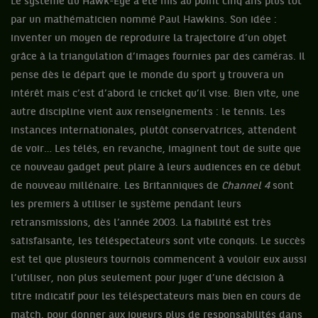
Le système du Hawk-Eye a été mis au point cinq ans plus tôt
par un mathématicien nommé Paul Hawkins. Son idée :
inventer un moyen de reproduire la trajectoire d’un objet
grâce à la triangulation d’images fournies par des caméras. Il
pense dès le départ que le monde du sport y trouvera un
intérêt mais c’est d’abord le cricket qu’il vise. Bien vite, une
autre discipline vient aux renseignements : le tennis. Les
instances internationales, plutôt conservatrices, attendent
de voir… Les télés, en revanche, imaginent tout de suite que
ce nouveau gadget peut plaire à leurs audiences en ce début
de nouveau millénaire. Les Britanniques de
Channel 4
sont
les premiers à utiliser le système pendant leurs
retransmissions, dès l’année 2003. La fiabilité est très
satisfaisante, les téléspectateurs sont vite conquis. Le succès
est tel que plusieurs tournois commencent à vouloir eux aussi
l’utiliser, non plus seulement pour juger d’une décision à
titre indicatif pour les téléspectateurs mais bien en cours de
match, pour donner aux joueurs plus de responsabilités dans