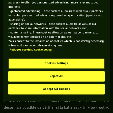
dans le tableau féminin, une rencontre américano-
partners, to offer you personalized advertising, more relevant to your
interests;
américaine va entrer dans l’histoire de la petite balle jaune.
- geolocated advertising: These cookies allow us as well as our partners,
to display personalized advertising based on your location (geolocated
Elle voit s’opposer deux espoirs du tennis yankee : Ashley
advertising);
Harkleroad et Jamea Jackson. Cette dernière, qui bénéficie
- sharing on social networks: These cookies allow us as well as our
partners, to share information with the social networks used;
d’une wild-card, arrache le premier set 7-5. Elle sert pour
- content sharing: These cookies allow us as well as our partners, to
entamer le deuxième set quand… une de ses balles est
visualize content hosted on an external site; etc.].
Your consent to the installation of cookies which is not strictly necessary
annoncée faute par un juge de ligne. D’ordinaire dans pareil
is free and can be withdrawn at any time.
cas, on est contraint d’obéir à la décision, même quand on a
Politique cookies / Cookie policy
un doute. Mais ce n’est plus le cas : quelques semaines
auparavant, les responsables du tournoi ont obtenu le feu
Cookies Settings
vert de l’ATP et de la WTA pour expérimenter une technologie
naissante nommée Hawk-Eye. Alors Jackson, prise d’un doute
Reject All
concernant la décision du juge de ligne, se tourne vers
l’arbitre central et demande un « challenge ». Une première
Accept All Cookies
historique ! Le court ayant été équipé de tout l’attirail de
caméras nécessaire au bon fonctionnement de cet outil, il est
désormais possible de vérifier si la balle est « in » ou « out ».