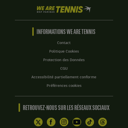
We
are
Tennis
by
BNP
INFORMATIONS WE ARE TENNIS
Paribas
Accueil
Contact
Politique Cookies
Protection des Données
CGU
Accessibilité partiellement conforme
Préférences cookies
RETROUVEZ-NOUS SUR LES RÉSEAUX SOCIAUX