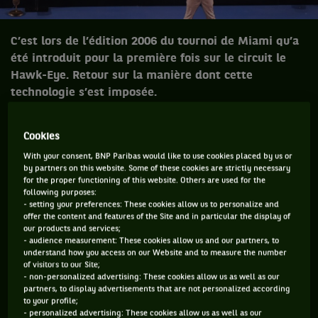
C’est lors de l’édition 2006 du tournoi de Miami qu’a
été introduit pour la première fois sur le circuit le
Hawk-Eye. Retour sur la manière dont cette
technologie s’est imposée.
Cookies
C’est lors de l’édition 2006 du tournoi de
With your consent, BNP Paribas would like to use cookies placed by us or
Miami qu’a été introduit pour la première
by partners on this website. Some of these cookies are strictly necessary
for the proper functioning of this website. Others are used for the
fois sur le circuit le Hawk-Eye. Retour sur
following purposes:
la manière dont cette technologie du
- setting your preferences: These cookies allow us to personalize and
offer the content and features of the Site and in particular the display of
vingt-et-unième siècle s’est imposée
our products and services;
comme un indispensable outil… malgré de
- audience measurement: These cookies allow us and our partners, to
understand how you access on our Website and to measure the number
persistantes résistances.
of visitors to our Site;
- non-personalized advertising: These cookies allow us as well as our
partners, to display advertisements that are not personalized according
to your profile;
Mercredi 22 mars 2006, premier tour du tournoi de Miami
- personalized advertising: These cookies allow us as well as our