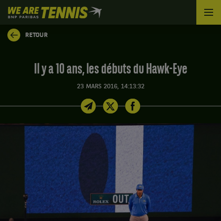
We
are
Tennis
RETOUR
by
BNP
Paribas
Il y a 10 ans, les débuts du Hawk-Eye
Accueil
23 MARS 2016, 14:13:32