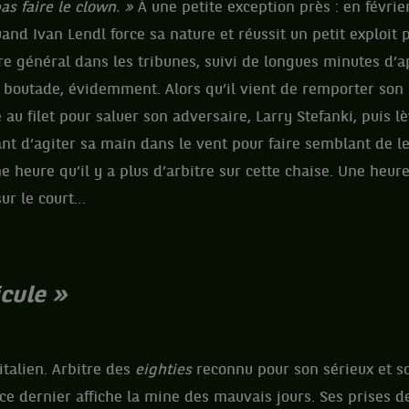
as faire le clown. »
À une petite exception près : en févrie
and Ivan Lendl force sa nature et réussit un petit exploit 
re général dans les tribunes, suivi de longues minutes d’
e boutade, évidemment. Alors qu’il vient de remporter so
 au filet pour saluer son adversaire, Larry Stefanki, puis l
ant d’agiter sa main dans le vent pour faire semblant de l
ne heure qu’il y a plus d’arbitre sur cette chaise. Une heure 
sur le court…
icule »
italien. Arbitre des
eighties
reconnu pour son sérieux et s
ce dernier affiche la mine des mauvais jours. Ses prises d