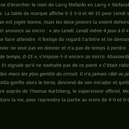
esse d’écorcher le nom de Larry Stefanki en Larry « Stefansk
le. La table de marque affiche 6-2 3-0 et 40-15 pour Lendl s
an est jugée bonne, mais les deux joueurs la voient dehors
 et annonce au micro :
« Jeu Lendl. Lendl mène 4 jeux à 0 »
e faire attendre. Il fustige du regard l’arbitre et lui dema
rnier ne veut pas en donner et n’a pas de temps à perdre.
de temps, 0-15 »,
s’impose-t-il encore au micro. Abasourdi
. Et signale qu’il ne souhaite pas de ce point
« C’était ridi
 des mecs les plus gentils du circuit. Il n’a jamais râlé ou 
illa gonfle alors le torse, descend de son mirador et qui
dre auprès de Thomas Karlsberg, le superviseur officiel. M
 dans la vie, pour reprendre la partie au score de 4-0 et 0