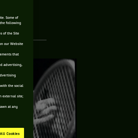
ite. Some of
 the following
s of the Site
on our Website
sements that
ed advertising,
advertising
with the social
 external site;
drawn at any
All Cookies