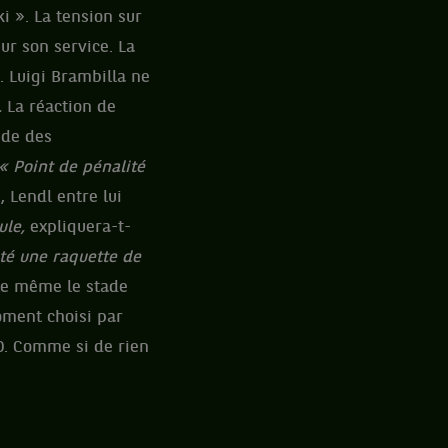
i ». La tension sur
ur son service. La
. Luigi Brambilla ne
.
La réaction de
nde des
« Point de pénalité
, Lendl entre lui
cule,
expliquera-t-
jeté une raquette de
tte même le stade
oment choisi par
-0. Comme si de rien