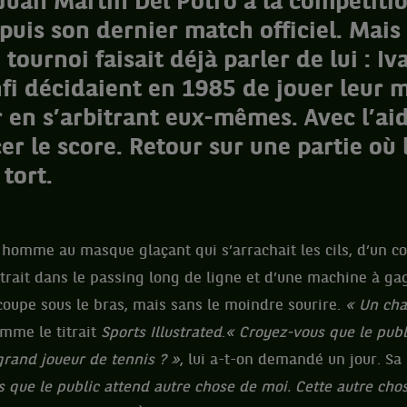
 Juan Martin Del Potro à la compétiti
puis son dernier match officiel. Mais i
 tournoi faisait déjà parler de lui : Iv
fi décidaient en 1985 de jouer leur 
 en s’arbitrant eux-mêmes. Avec l’ai
r le score. Retour sur une partie où 
 tort.
un homme au masque glaçant qui s’arrachait les cils, d’un 
strait dans le passing long de ligne et d’une machine à ga
coupe sous le bras, mais sans le moindre sourire.
« Un cha
mme le titrait
Sports Illustrated
.
« Croyez-vous que le publi
rand joueur de tennis ? »
, lui a-t-on demandé un jour. Sa
is que le public attend autre chose de moi. Cette autre chos