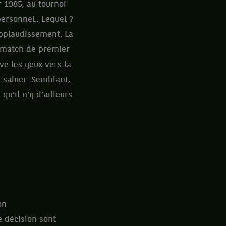
r 1985, au tournoi
personnel.. Lequel ?
applaudissement. La
n match de premier
ève les yeux vers la
e saluer. Semblant,
qu’il n’y d’ailleurs
on
e décision sont