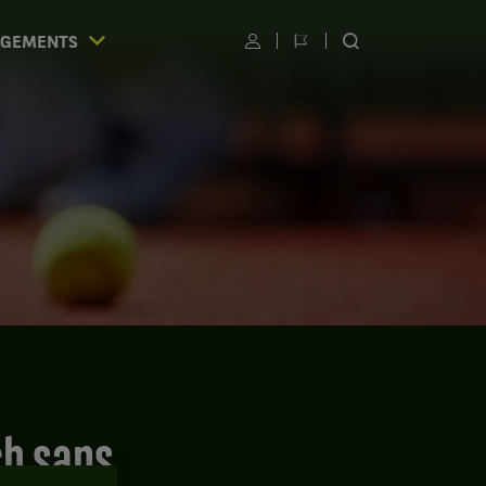
AGEMENTS
Utilisateur
Changer
RECHERCHER
de
SUR
langue
LE
SITE
S