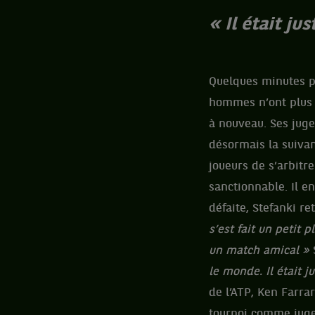
« Il était j
Quelques minutes p
hommes n’ont plus l
à nouveau. Ses juge
désormais la suivan
joueurs de s’arbitr
sanctionnable. Il en
défaite, Stefanki re
s’est fait un petit 
un match amical »
le monde. Il était j
de l’ATP, Ken Farrar
tournoi comme juge 