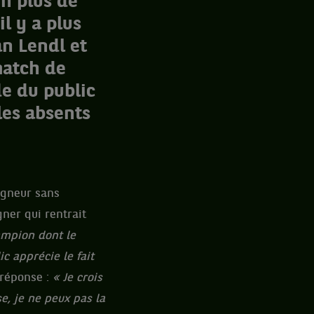
on plus de
l y a plus
an Lendl et
match de
de du public
les absents
cogneur sans
gner qui rentrait
mpion dont le
c apprécie le fait
 réponse :
« Je crois
e, je ne peux pas la