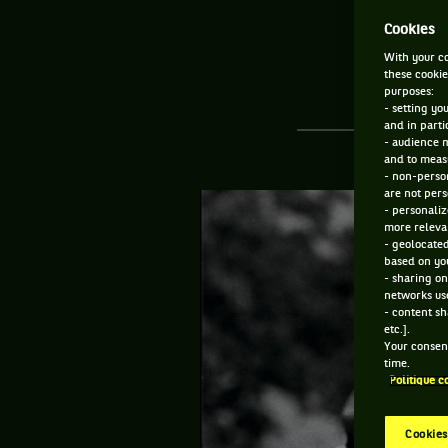
Cookies
With your co
these cookie
purposes:
- setting yo
and in parti
- audience 
and to measu
- non-person
are not pers
- personaliz
more relevan
- geolocated
based on you
- sharing on
networks us
- content sh
etc.].
Your consent
time.
Politique c
Cookies