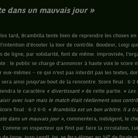
uste dans un mauvais jour »
lus tard, Brambilla tente bien de reprendre les choses en
’intention d’écouter la tour de contrôle. Boudeur, Luigi qu
s de ligne, par solidarité, font de même. Improvisée, l’org
te : le public se charge d’annoncer à haute voix le score 
er eux-mêmes – ce qui n’est pas interdit pas les textes, do
 sera ainsi jusqu’au bout de la rencontre. Score final : 6-2
tiendra le caractère
« divertissant »
de cette partie.
« Les 
plaisir avec Ivan mais le match était réellement sous contr
Score final : 6-2 6-0.
« Brambilla est un bon arbitre. Il a tr
uste
dans un mauvais jour »,
commentera, indulgent, le che
. Comme un inspecteur qui finit par faire la circulation, Lu
e
de ligne. Ivan Lendl, lui, se fera élimer en 16
de finale p