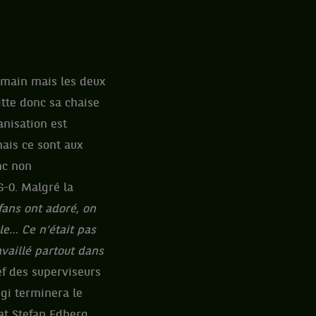
 main mais les deux
itte donc sa chaise
anisation est
mais ce sont aux
nc non
 6-0. Malgré la
fans ont adoré, on
ôle… Ce n’était pas
availlé partout dans
f des superviseurs
igi terminera le
at Stefan Edberg.