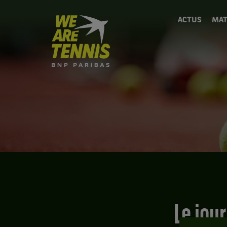
We
ACTUS
MAT
are
Tennis
by
BNP
Paribas
Accueil
Le jour où… Ivan Lendl a fini un match sans