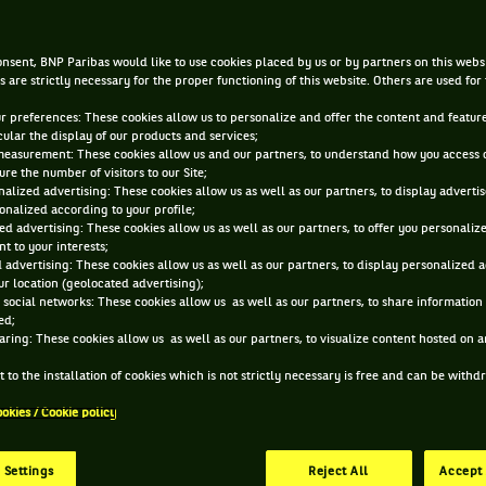
arbitre
nsent, BNP Paribas would like to use cookies placed by us or by partners on this webs
s are strictly necessary for the proper functioning of this website. Others are used for
17 FÉVR. 2016, 15:26:51
ur preferences: These cookies allow us to personalize and offer the content and feature
cular the display of our products and services;
measurement: These cookies allow us and our partners, to understand how you access 
re the number of visitors to our Site;
alized advertising: These cookies allow us as well as our partners, to display adverti
onalized according to your profile;
ed advertising: These cookies allow us as well as our partners, to offer you personaliz
t to your interests;
 advertising: These cookies allow us as well as our partners, to display personalized 
r location (geolocated advertising);
 social networks: These cookies allow us as well as our partners, to share information 
ed;
aring: These cookies allow us as well as our partners, to visualize content hosted on an
 to the installation of cookies which is not strictly necessary is free and can be with
ookies / Cookie policy
 Settings
Reject All
Accept 