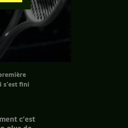
 première
 s’est fini
ement c’est