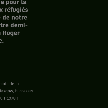
ie pour la
x réfugiés
 de notre
utre demi-
n Roger
e.
oints de la
lasgow, l’Ecossais
uis 1978 !