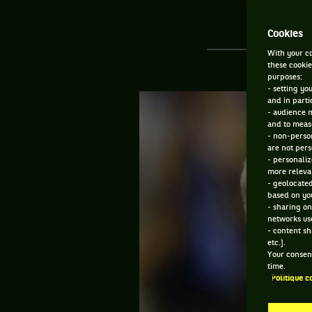
Cookies
With your co
these cookie
purposes:
- setting yo
and in parti
- audience 
and to measu
- non-person
are not pers
- personaliz
more relevan
- geolocated
based on you
- sharing on
networks us
- content sh
etc.].
Your consent
time.
Politique c