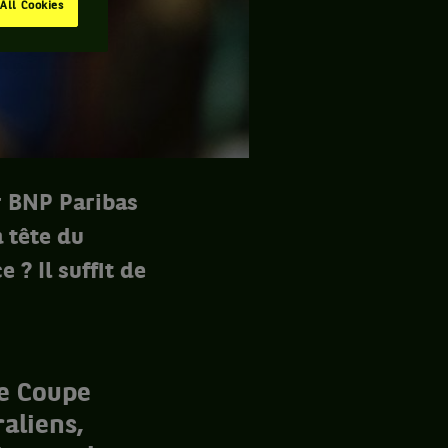
All Cookies
r BNP Paribas
a tête du
? Il suffit de
de Coupe
aliens,