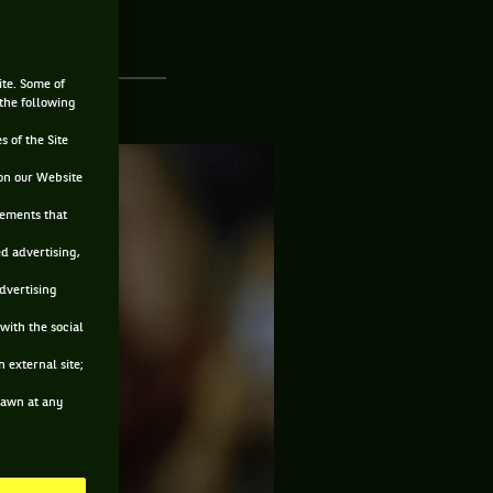
ite. Some of
 the following
s of the Site
on our Website
sements that
ed advertising,
advertising
with the social
 external site;
drawn at any