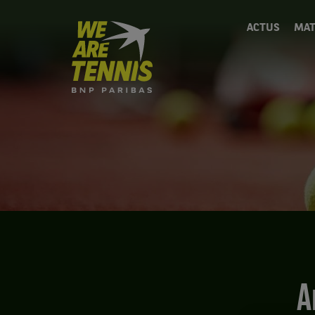
We
ACTUS
MAT
are
Tennis
by
BNP
Paribas
Accueil