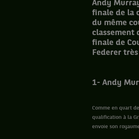
Andy Murray o
finale de la
du même cou
classement d
finale de Co
Federer très
1- Andy Mur
Comme en quart de f
qualification à la 
envoie son royaume