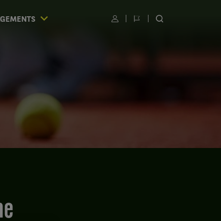
AGEMENTS
Utilisateur
Changer
RECHERCHER
de
SUR
langue
LE
SITE
S
me