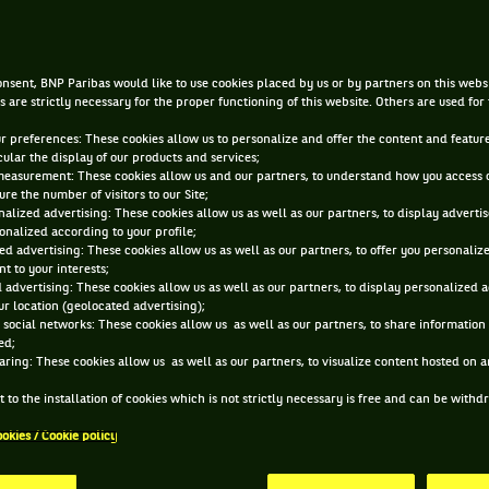
22 SEPT. 2015, 11:53:41
nsent, BNP Paribas would like to use cookies placed by us or by partners on this webs
s are strictly necessary for the proper functioning of this website. Others are used for
ur preferences: These cookies allow us to personalize and offer the content and feature
cular the display of our products and services;
measurement: These cookies allow us and our partners, to understand how you access 
re the number of visitors to our Site;
alized advertising: These cookies allow us as well as our partners, to display adverti
onalized according to your profile;
ed advertising: These cookies allow us as well as our partners, to offer you personaliz
t to your interests;
 advertising: These cookies allow us as well as our partners, to display personalized 
r location (geolocated advertising);
 social networks: These cookies allow us as well as our partners, to share information 
ed;
aring: These cookies allow us as well as our partners, to visualize content hosted on an
 to the installation of cookies which is not strictly necessary is free and can be with
ookies / Cookie policy