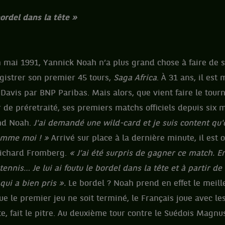
 bordel dans la tête »
n mai 1991, Yannick Noah n’a plus grand chose à faire de s
egistrer son premier 45 tours,
Saga Africa
. À 31 ans, il es
Davis par BNP Paribas. Mais alors, que vient faire le tou
 de préretraité, ses premiers matchs officiels depuis six 
nd Noah.
J'ai demandé une wild-card et je suis content qu'o
comme moi ! »
Arrivé sur place à la dernière minute, il est
 Richard Fromberg.
« J’ai été surpris de gagner ce match. E
ennis… Je lui ai foutu le bordel dans la tête et à partir de là
ui a bien pris ».
Le bordel ? Noah prend en effet le meilleu
e le premier jeu ne soit terminé, le Français joue avec l
e, fait le pitre. Au deuxième tour contre le Suédois Magnus