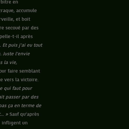
rbitre en
 craque, accumule
eille, et boit
re secoué par des
pelle-t-il après
Et puis j'ai eu tout
 Juste l'envie
 la vie,
pour faire semblant
e vers la victoire.
e qui faut pour
ait passer par des
 pas ça en terme de
... »
Sauf qu’après
i infligent un