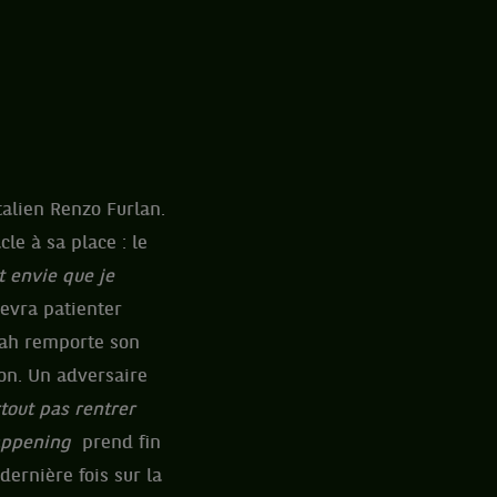
talien Renzo Furlan.
le à sa place : le
t envie que je
devra patienter
oah remporte son
son. Un adversaire
rtout pas rentrer
ppening
prend fin
dernière fois sur la