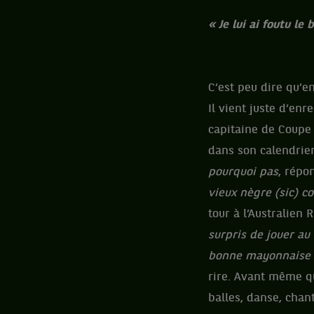
« Je lui ai foutu le
C’est peu dire qu’e
Il vient juste d’enr
capitaine de Coupe 
dans son calendrier
pourquoi pas
, répo
vieux nègre (sic) 
tour à l’Australien
surpris de jouer au t
bonne mayonnaise q
rire. Avant même qu
balles, danse, chant