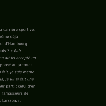
a carrière sportive.
t même déjà
rnoi d’Hambourg
mois ?
« Bah
n ait ici accepté un
 opposé au premier
n fait, je suis même
, je lui ai fait une
r parti : celui d’en
es ramasseurs de
 Larsson, il