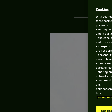
Cookies
With your co
these cookie
purposes:
- setting yo
and in parti
- audience 
and to measu
- non-person
are not pers
- personaliz
more relevan
- geolocated
based on you
- sharing on
networks us
- content sh
etc.].
Your consent
time.
Politique c
Cookies