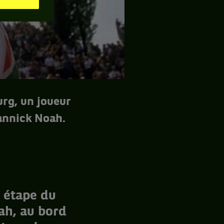
urg, un joueur
Yannick Noah.
 étape du
oah, au bord