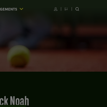
AGEMENTS
Utilisateur
Changer
RECHERCHER
de
SUR
langue
LE
SITE
S
ick Noah