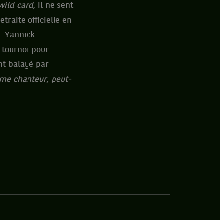
wild card
, il ne sent
raite officielle en
 : Yannick
u tournoi pour
nt balayé par
me chanteur, peut-