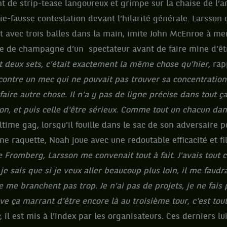
t de strip-tease langoureux et grimpe sur la chaise de l’a
e-fausse contestation devant l’hilarité générale. Larsson
rt avec trois balles dans la main, imite John McEnroe à merv
 de champagne d’un spectateur avant de faire mine d’êt
t deux sets, c'était exactement la même chose qu'hier,
rap
contre un mec qui ne pouvait pas trouver sa concentration. 
aire autre chose. Il n'a y pas de ligne précise dans tout ça.
con, et puis celle d'être sérieux. Comme tout un chacun dans
time gag, lorsqu'il fouille dans le sac de son adversaire 
ne raquette, Noah joue avec une redoutable efficacité et fil
Fromberg, Larsson me convenait tout à fait. J'avais tout c
e sais que si je veux aller beaucoup plus loin, il me faudr
e me branchent pas trop. Je n'ai pas de projets, je ne fais
ve ça marrant d'être encore là au troisième tour, c'est tout
, il est mis à l’index par les organisateurs. Ces derniers lu