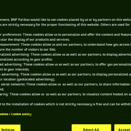
28 JUIL. 2015, 14:45:56
nsent, BNP Paribas would like to use cookies placed by us or by partners on this webs
s are strictly necessary for the proper functioning of this website. Others are used for
ur preferences: These cookies allow us to personalize and offer the content and feature
cular the display of our products and services;
measurement: These cookies allow us and our partners, to understand how you access 
re the number of visitors to our Site;
alized advertising: These cookies allow us as well as our partners, to display adverti
onalized according to your profile;
ed advertising: These cookies allow us as well as our partners, to offer you personaliz
t to your interests;
 advertising: These cookies allow us as well as our partners, to display personalized 
r location (geolocated advertising);
 social networks: These cookies allow us as well as our partners, to share information 
ed;
aring: These cookies allow us as well as our partners, to visualize content hosted on an
 to the installation of cookies which is not strictly necessary is free and can be with
ookies / Cookie policy
 Settings
Reject All
Accept 