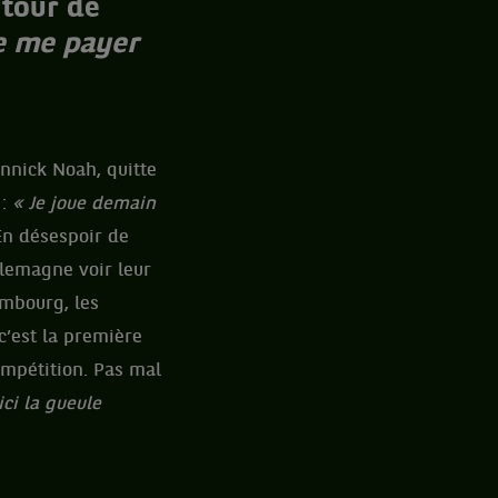
 tour de
ie me payer
annick Noah, quitte
 :
« Je joue demain
En désespoir de
llemagne voir leur
ambourg, les
c’est la première
compétition. Pas mal
ici la gueule