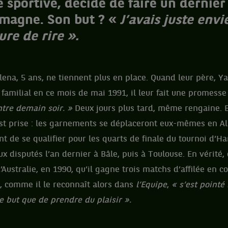
te sportive, décide de faire un dernier
emagne. Son but ? «
J’avais juste env
re de rire ».
elena, 5 ans, ne tiennent plus en place. Quand leur père, Y
 familial en ce mois de mai 1991, il leur fait une promesse
ntre demain soir. »
Deux jours plus tard, même rengaine. 
est prise : les garnements se déplaceront eux-mêmes en A
ent de se qualifier pour les quarts de finale du tournoi d’H
x disputés l’an dernier à Bâle, puis à Toulouse. En vérité, 
’Australie, en 1990, qu’il gagne trois matchs d’affilée en 
 comme il le reconnaît alors dans
l’Equipe
,
« s’est pointé 
e but que de prendre du plaisir ».