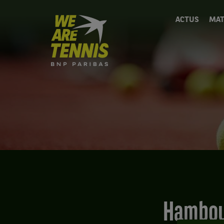
We
ACTUS
MAT
are
Tennis
by
BNP
Paribas
Accueil
Hambou