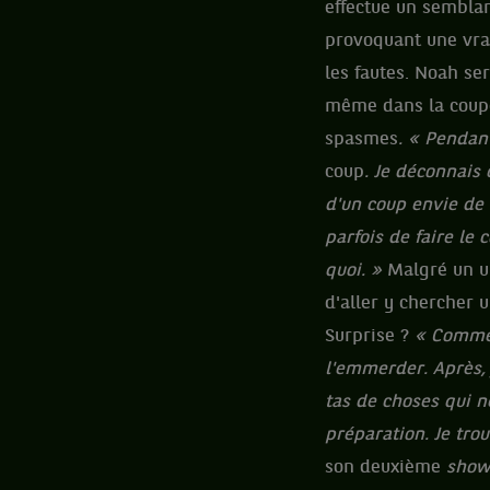
effectue un semblan
provoquant une vrai
les fautes. Noah se
même dans la coupe
spasmes
. « Pendan
coup
. Je déconnais 
d'un coup envie de f
parfois de faire le 
quoi. »
Malgré un ul
d'aller y chercher u
Surprise ?
« Comme 
l'emmerder. Après, j
tas de choses qui n
préparation. Je trou
son deuxième
show