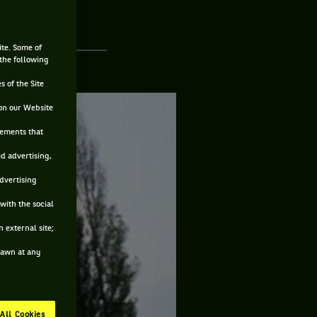
ite. Some of
 the following
s of the Site
on our Website
sements that
ed advertising,
advertising
with the social
 external site;
drawn at any
All Cookies