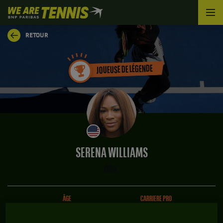
We
are
Tennis
RETOUR
by
BNP
Paribas
JOUEUSE DE LÉGENDE
Accueil
SERENA WILLIAMS
dite :
ÂGE
CARRIERE PRO
44 ANS
1995 - 2022
26/09/1981
27 ANS