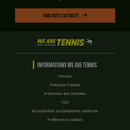
VOIR TOUTE L'ACTUALITÉ
We
are
Tennis
by
BNP
INFORMATIONS WE ARE TENNIS
Paribas
Accueil
Contact
Politique Cookies
Protection des Données
CGU
Accessibilité partiellement conforme
Préférences cookies