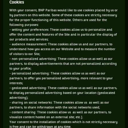
Cookies
MAIN FORTE
With your consent, BNP Paribas would like to use cookies placed by us or
DROITE
by partners on this website. Some of these cookies are strictly necessary
for the proper functioning of this website. Others are used for the
REVERS À DEUX MAINS
following purposes:
- setting your preferences: These cookies allow us to personalize and
offer the content and features of the Site and in particular the display of
our products and services;
Serena Williams n’est pas qu’une championne de tennis. Elle
- audience measurement: These cookies allow us and our partners, to
understand how you access on our Website and to measure the number
est une star, une diva, une femme inspirante et influente. SW
of visitors to our Site;
a marqué son époque, aussi bien par ce qu’elle a apporté au
- non-personalized advertising: These cookies allow us as well as our
partners, to display advertisements that are not personalized according
circuit féminin, que par ses nombreuses actions et prises de
to your profile;
position hors des terrains. Will Smith ne s’y est pas trompé.
- personalized advertising: These cookies allow us as well as our
partners, to offer you personalized advertising, more relevant to your
L’acteur n’a pas hésite une seconde à incarner le père de
interests;
Serena et de Venus dans « La méthode Williams », le film qui
- geolocated advertising: These cookies allow us as well as our partners,
to display personalized advertising based on your location (geolocated
raconte leur enfance. L’histoire d’un père déterminé à ce que
advertising);
ses deux filles écrivent l’histoire de leur sport. L’aînée,
- sharing on social networks: These cookies allow us as well as our
partners, to share information with the social networks used;
Venus, avec 49 titres dont 7 en Grand Chelem, passerait
- content sharing: These cookies allow us as well as our partners, to
presque pour la ratée de la famille. Car Serena est à part. De
visualize content hosted on an external site; etc.].
Your consent to the installation of cookies which is not strictly necessary
ses débuts dans le ghetto de Compton à LA, à son 23e Grand
is free and can be withdrawn at any time.