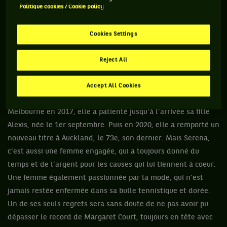
Chelem, à l’Open d’Australie 2017, enceinte de son premier
Politique cookies / Cookie policy
enfant, elle n’a pas seulement profondément bouleversé son
sport, mais tout simplement écrit sa propre légende. Avec
Cookies Settings
plus de 300 semaines à la place de n°1 mondiale, SW a
remporté les tournois les plus prestigieux et gagné face aux
Reject All
meilleures. Et malgré les coups durs (décès tragique de sa
sœur Yetunde en 2003, embolie pulmonaire en 2011), elle est
Accept All Cookies
toujours revenue plus forte. Après sa dernière victoire à
Melbourne en 2017, elle a patienté jusqu’à l’arrivée sa fille
Alexis, née le 1er septembre. Puis en 2020, elle a remporté un
nouveau titre à Auckland, le 73e, son dernier. Mais Serena,
c’est aussi une femme engagée, qui a toujours donné du
temps et de l’argent pour les causes qui lui tiennent à coeur.
Une femme également passionnée par la mode, qui n’est
jamais restée enfermée dans sa bulle tennistique et dorée.
Un de ses seuls regrets sera sans doute de ne pas avoir pu
dépasser le record de Margaret Court, toujours en tête avec