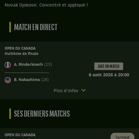
Novak Djokovic. Concentré et appliqué !
MATCH EN DIRECT
OPEN DU CANADA
Huitième de finale
A. Rinderknech
(23)
DATE DU MATCH
8 août 2026 à 20:00
B. Nakashima
(28)
Match
Plus d'infos
à
venir.
Open
SES DERNIERS MATCHS
du
Canada.
Huitième
OPEN DU CANADA
Terminé