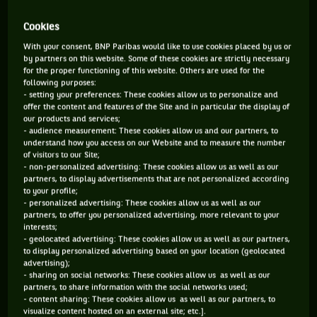
1510 PTS
200 PTS
Cookies
With your consent, BNP Paribas would like to use cookies placed by us or
31
331
ÈME
ÈME
by partners on this website. Some of these cookies are strictly necessary
for the proper functioning of this website. Others are used for the
following purposes:
ATP SIMPLE
ATP DOUBLE
- setting your preferences: These cookies allow us to personalize and
offer the content and features of the Site and in particular the display of
our products and services;
- audience measurement: These cookies allow us and our partners, to
understand how you access on our Website and to measure the number
ÂGE
POIDS
TAILLE
MAIN FORTE
of visitors to our Site;
25 ANS
N/C
N/C
DROITE
- non-personalized advertising: These cookies allow us as well as our
partners, to display advertisements that are not personalized according
03/08/2001
to your profile;
- personalized advertising: These cookies allow us as well as our
partners, to offer you personalized advertising, more relevant to your
Il est discret, même timide – son plus gros défaut selon lui –,
interests;
- geolocated advertising: These cookies allow us as well as our partners,
et pourtant Brandon Nakashima a commencé doucement à
to display personalized advertising based on your location (geolocated
se faire remarquer en 2021, avec deux finales à Los Cabos et
advertising);
- sharing on social networks: These cookies allow us as well as our
Atlanta. Pas mal pour celui qui arrivait tout droit de
partners, to share information with the social networks used;
l’Université de Virginie et était passé pro seulement en 2019.
- content sharing: These cookies allow us as well as our partners, to
visualize content hosted on an external site; etc.].
Puis en 2022, B-Nak progresse en Grand Chelem, avec un 3e