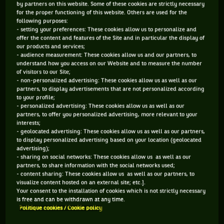
by partners on this website. Some of these cookies are strictly necessary
for the proper functioning of this website. Others are used for the
184 PTS
181 PTS
following purposes:
- setting your preferences: These cookies allow us to personalize and
357
408
ÈME
ÈME
offer the content and features of the Site and in particular the display of
our products and services;
- audience measurement: These cookies allow us and our partners, to
WTA SIMPLE
WTA DOUBLE
understand how you access on our Website and to measure the number
of visitors to our Site;
- non-personalized advertising: These cookies allow us as well as our
partners, to display advertisements that are not personalized according
to your profile;
ÂGE
POIDS
TAILLE
MAIN FORTE
- personalized advertising: These cookies allow us as well as our
partners, to offer you personalized advertising, more relevant to your
26 ANS
N/C
N/C
N/C
interests;
10/05/2000
- geolocated advertising: These cookies allow us as well as our partners,
to display personalized advertising based on your location (geolocated
advertising);
Eun-Hye Lee est une joueuse de tennis originaire de Corée du
- sharing on social networks: These cookies allow us as well as our
partners, to share information with the social networks used;
Sud, née le 10-05-2000. Le dernier tournoi auquel elle a
- content sharing: These cookies allow us as well as our partners, to
visualize content hosted on an external site; etc.].
participé est Fed Cup 3.
Your consent to the installation of cookies which is not strictly necessary
is free and can be withdrawn at any time.
Politique cookies / Cookie policy
SES DERNIERS MATCHS