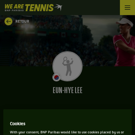
We
are
Tennis
RETOUR
by
BNP
Paribas
Accueil
EUN-HYE LEE
CLASSEMENT DE EUN-HYE LEE ET INFORMATIONS DE
Cookies
LA JOUEUSE
With your consent, BNP Paribas would like to use cookies placed by us or