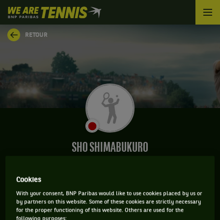
We
are
Tennis
RETOUR
by
BNP
Paribas
Accueil
SHO SHIMABUKURO
Cookies
CLASSEMENT DE SHO SHIMABUKURO ET
With your consent, BNP Paribas would like to use cookies placed by us or
by partners on this website. Some of these cookies are strictly necessary
INFORMATIONS DU JOUEUR
for the proper functioning of this website. Others are used for the
following purposes: