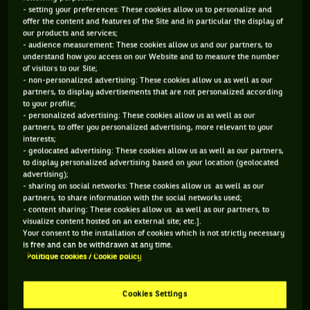
- setting your preferences: These cookies allow us to personalize and
offer the content and features of the Site and in particular the display of
677 PTS
151 PTS
our products and services;
- audience measurement: These cookies allow us and our partners, to
94
380
ÈME
ÈME
understand how you access on our Website and to measure the number
of visitors to our Site;
- non-personalized advertising: These cookies allow us as well as our
ATP SIMPLE
ATP DOUBLE
partners, to display advertisements that are not personalized according
to your profile;
- personalized advertising: These cookies allow us as well as our
partners, to offer you personalized advertising, more relevant to your
interests;
ÂGE
POIDS
TAILLE
MAIN FORTE
- geolocated advertising: These cookies allow us as well as our partners,
29 ANS
N/C
N/C
N/C
to display personalized advertising based on your location (geolocated
advertising);
30/07/1997
- sharing on social networks: These cookies allow us as well as our
partners, to share information with the social networks used;
- content sharing: These cookies allow us as well as our partners, to
Sho Shimabukuro est un joueur de tennis originaire de Japon,
visualize content hosted on an external site; etc.].
Your consent to the installation of cookies which is not strictly necessary
né le 30-07-1997. Le dernier tournoi auquel il a participé est
is free and can be withdrawn at any time.
Open du Canada.
Politique cookies / Cookie policy
Cookies Settings
SES DERNIERS MATCHS