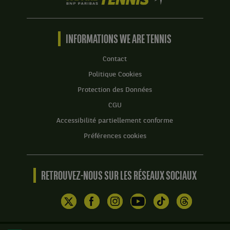
Set
Set
are
2
3
Tennis
:
:
by
6
6
BNP
INFORMATIONS WE ARE TENNIS
jeux
jeux
Paribas
à
à
Accueil
Contact
3.
2.
Politique Cookies
Set
Protection des Données
3
:
CGU
6
Accessibilité partiellement conforme
jeux
à
Préférences cookies
7,
avec
un
tie-
RETROUVEZ-NOUS SUR LES RÉSEAUX SOCIAUX
break
de
2
à
7.