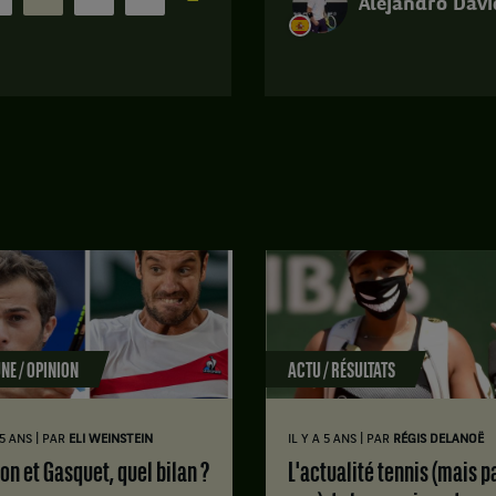
Alejandro Davi
Match
terminé.
Internazionali
BNL
d'Italia.
2ème
tour.
Alejandro
Davidovich
Fokina,
Espagne
,
gagne
NE / OPINION
ACTU / RÉSULTATS
le
match
contre
|
|
 5 ANS
PAR
ELI WEINSTEIN
IL Y A 5 ANS
PAR
RÉGIS DELANOË
Cristian
Garin,
ton et Gasquet, quel bilan ?
L'actualité tennis (mais pas
Chili