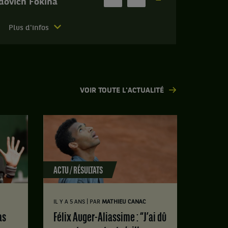
dovich Fokina
Plus d'infos
VOIR TOUTE L'ACTUALITÉ
ACTU / RÉSULTATS
|
IL Y A 5 ANS
PAR
MATHIEU CANAC
Félix Auger-Aliassime : “J’ai dû