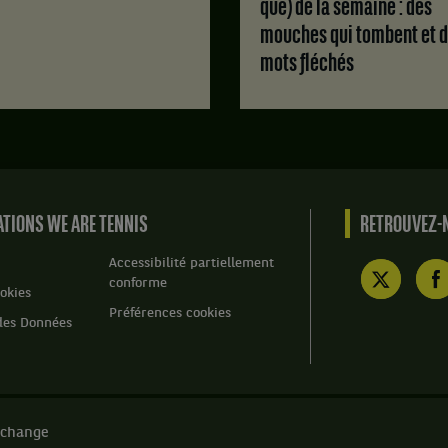
que) de la semaine : des
.
mouches qui tombent et 
Score
mots fléchés
:
Set
1
:
7
jeux
à
6,
TIONS WE ARE TENNIS
RETROUVEZ-N
avec
un
Accessibilité partiellement
tie-
conforme
okies
break
Préférences cookies
de
des Données
7
à
2.
Set
2
 change
: