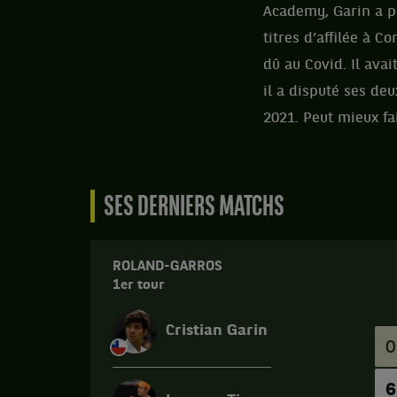
Academy, Garin a p
titres d’affilée à 
dû au Covid. Il avai
il a disputé ses d
2021. Peut mieux fai
SES DERNIERS MATCHS
ROLAND-GARROS
1er tour
Cristian Garin
0
6