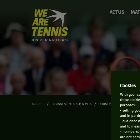
We
ACTUS
MAT
are
Tennis
by
BNP
Paribas
Accueil
Cookies
With your co
these cookie
ACCUEIL
CLASSEMENTS ATP & WTA
CRISTIAN GARIN
purposes:
- setting yo
and in parti
- audience 
and to measu
- non-person
are not pers