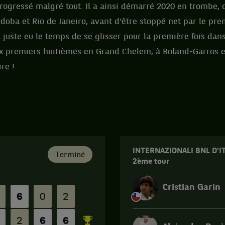
rogressé malgré tout. Il a ainsi démarré 2020 en trombe,
Cordoba et Rio de Janeiro, avant d’être stoppé net par le p
t juste eu le temps de se glisser pour la première fois dan
eux premiers huitièmes en Grand Chelem, à Roland-Garros
re !
INTERNAZIONALI BNL D'IT
Terminé
2ème tour
Cristian Garin
6
0
2
2
6
6