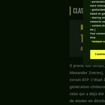
- personaliz
more relevan
CLASSEMENT DE
- geolocated
based on you
- sharing on
networks us
- content sh
438 PTS
etc.].
Your consent
136
ÈME
time.
Politique c
ATP SIMPLE
Cookies
Il prend son temps,
Alexander Zverev), 
circuit ATP. C’était
génération chilienn
celui qui a déjà ét
de doutes en désill