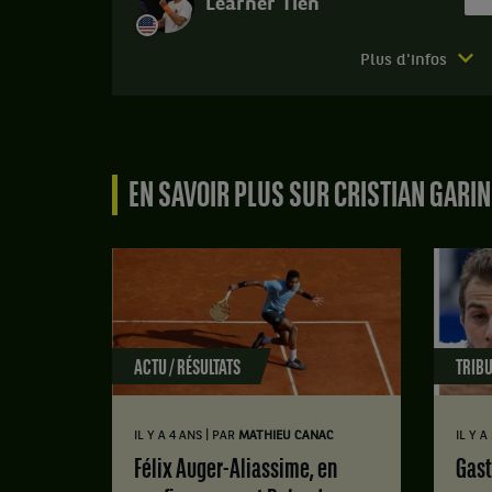
Learner Tien
Match
Plus d'infos
terminé.
Roland-
Garros.
1er
EN SAVOIR PLUS SUR CRISTIAN GARIN
tour.
Learner
Tien,
États-
Unis
,
gagne
le
ACTU / RÉSULTATS
TRIBU
match
contre
Cristian
|
IL Y A 4 ANS
PAR
MATHIEU CANAC
IL Y A
Garin,
Chili
Félix Auger-Aliassime, en
Gas
.