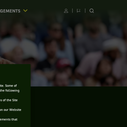
AGEMENTS
Utilisateur
Changer
RECHERCHER
de
SUR
langue
LE
SITE
ite. Some of
 the following
s of the Site
on our Website
sements that