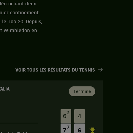
 décrochant deux
remier confinement
s le Top 20. Depuis,
 et Wimbledon en
VOIR TOUS LES RÉSULTATS DU TENNIS
ALIA
Terminé
2
6
4
7
7
6