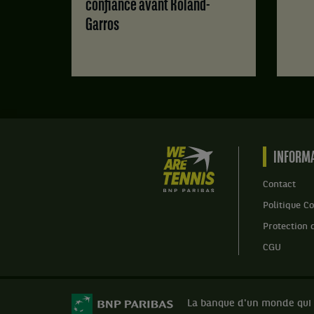
confiance avant Roland-
Score
Garros
:
Set
1
:
6
jeux
à
0.
We
INFORMA
Set
are
2
Tennis
Contact
:
by
2
Politique Co
BNP
jeux
Paribas
Protection 
à
Accueil
6.
CGU
Set
3
:
La banque d'un monde qui
6