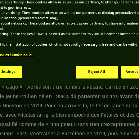
ed advertising: These cookies allow us as well as our partners, to offer you personaliz
t to your interests;
 CRISTIAN GARIN ET INFORMATIONS DU JOUEUR
 advertising: These cookies allow us as well as our partners, to display personalized 
r location (geolocated advertising);
 social networks: These cookies allow us as well as our partners, to share information 
ed;
aring: These cookies allow us as well as our partners, to visualize content hosted on an
248 PTS
ÂGE
POIDS
TAI
 to the installation of cookies which is not strictly necessary is free and can be with
268
ÈME
30 ANS
81KG
18
ookies / Cookie policy
30/05/1996
ATP DOUBLE
 Settings
Reject All
Accept 
 « Gago » ! Après son titre juniors à Roland-Garros en 201
le jeune Chilien né en 1996 a dû patienter six ans avant d
 à Houston en 2019. Pour en arriver là, le fer de lance de la
e, avec Nicolas Jarry, a bien empoché des Futures et des 
é qualifié comme de « bon joueur sans rien d’exceptionnel » 
usions. Parti s’entraîner à Barcelone en 2014, puis élève d