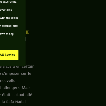
ed advertising,
advertising
with the social
 external site;
LLE
MAIN FORTE
drawn at any
3CM
DROITE
All Cookies
3 (face à un certain
e s’imposer sur le
 nouvelle
Challengers. Mais
était surtout allé
e la Rafa Nadal