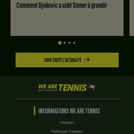
Set
Comment Djokovic a aidé Sinner à grandir
2
1
:
:
6
6
jeux
jeux
à
à
2.
4.
Set
2
VOIR TOUTE L'ACTUALITÉ
:
6
jeux
à
3.
We
are
Tennis
by
BNP
INFORMATIONS WE ARE TENNIS
Paribas
Accueil
Contact
Politique Cookies