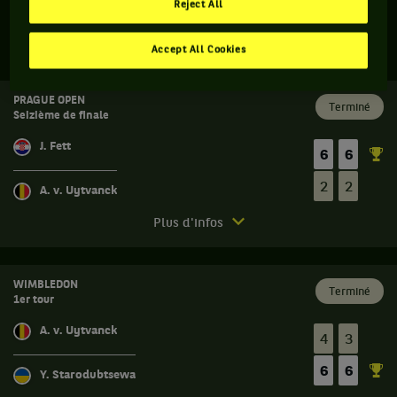
Reject All
SES DERNIERS MATCHS
Accept All Cookies
PRAGUE OPEN
Terminé
Seizième de finale
J. Fett
6
6
2
2
A. v. Uytvanck
Match
Plus d'infos
terminé.
Prague
Open.
WIMBLEDON
Terminé
1er tour
Seizième
de
A. v. Uytvanck
4
3
finale.
6
6
Jana
Y. Starodubtsewa
Fett,