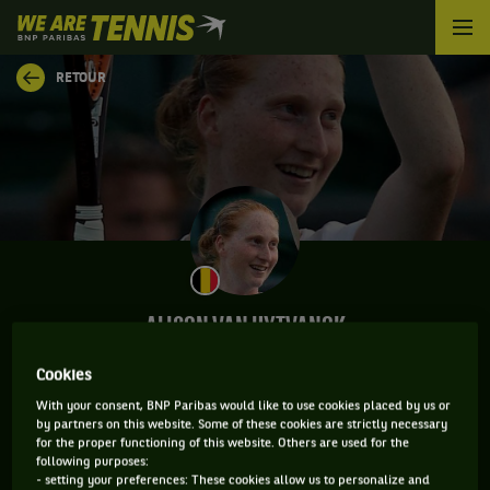
We
are
Tennis
RETOUR
by
BNP
Paribas
Accueil
ALISON VAN UYTVANCK
Cookies
With your consent, BNP Paribas would like to use cookies placed by us or
INFORMATIONS DE ALISON VAN UYTVANCK
by partners on this website. Some of these cookies are strictly necessary
for the proper functioning of this website. Others are used for the
following purposes:
- setting your preferences: These cookies allow us to personalize and