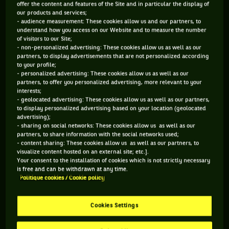
offer the content and features of the Site and in particular the display of
STATUT
POIDS
TAILLE
MAIN FORTE
our products and services;
- audience measurement: These cookies allow us and our partners, to
RETRAITÉ.E
63KG
173CM
DROITE
understand how you access on our Website and to measure the number
of visitors to our Site;
- non-personalized advertising: These cookies allow us as well as our
Elle sert fort, elle joue long et quand ça passe, ça peut faire
partners, to display advertisements that are not personalized according
to your profile;
mal ! Souvenez-vous : en 2018, elle avait fait sensation à
- personalized advertising: These cookies allow us as well as our
Wimbledon en sortant la tenante du titre, alors 3e mondiale,
partners, to offer you personalized advertising, more relevant to your
interests;
Garbine Muguruza, avant de se hisser en huitièmes. Trois ans
- geolocated advertising: These cookies allow us as well as our partners,
to display personalized advertising based on your location (geolocated
plus tôt, en 2015 à Roland-Garros, la Belge avait même fait
advertising);
mieux en allant jusqu’en quart de finale, ce qui lui avait
- sharing on social networks: These cookies allow us as well as our
partners, to share information with the social networks used;
permis d’intégrer le Top 50 mondial pour la première fois. Les
- content sharing: These cookies allow us as well as our partners, to
inspirations de la Belge née en 1994 ? Ses compatriotes Kim
visualize content hosted on an external site; etc.].
Your consent to the installation of cookies which is not strictly necessary
Clijsters et Justine Hénin. Avec cinq titres au compteur
is free and can be withdrawn at any time.
récoltés entre 2017 et 2021, et le 125 de Gaiba remporté en
Politique cookies / Cookie policy
2022, Van Uytvanck, née en 1994, est encore loin du compte
par rapport à ses aînées, mais ça ne l’empêche pas de garder
Cookies Settings
le sourire !