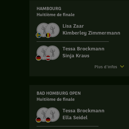
HAMBOURG
Huitième de finale
Lisa Zaar
Kimberley Zimmermann
Tessa Brockmann
Sinja Kraus
Forfait
Plus d'infos
du
match.
Hambourg.
BAD HOMBURG OPEN
Huitième
Huitième de finale
de
finale.
Tessa Brockmann
Lisa
Ella Seidel
Zaar,
Suede