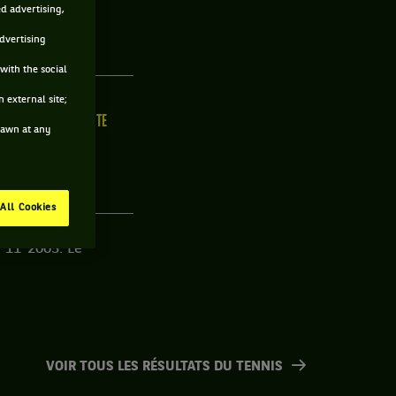
ed advertising,
EUSE
advertising
with the social
 external site;
LLE
MAIN FORTE
drawn at any
/C
N/C
All Cookies
-11-2005. Le
VOIR TOUS LES RÉSULTATS DU TENNIS