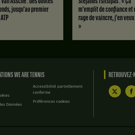
Stefanos Tsitsipas : « Ça
:
6
onds, jusqu'au premier
m'emplit de confiance et 
jeux
e ATP
rage de vaincre, j'en veux
à
1.
»
TIONS WE ARE TENNIS
RETROUVEZ-N
Accessibilité partiellement
conforme
okies
Préférences cookies
des Données