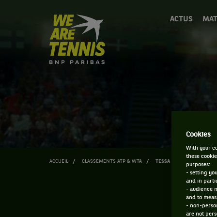
We
ACTUS
MAT
are
Tennis
by
BNP
Paribas
Accueil
Cookies
With your co
these cookie
ACCUEIL
CLASSEMENTS ATP & WTA
TESSA BROCKMANN
purposes:
- setting yo
and in parti
- audience 
and to measu
- non-person
are not pers