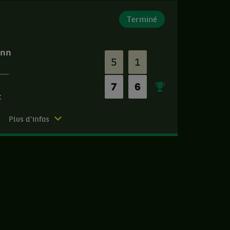
Terminé
ann
5
1
7
6
t
Plus d'infos