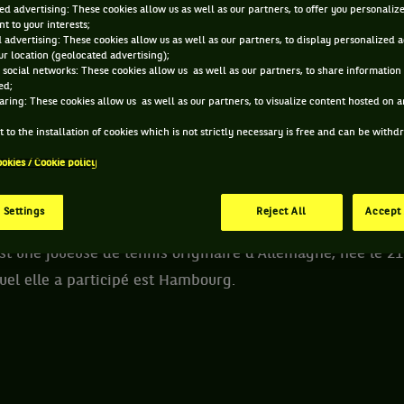
ed advertising: These cookies allow us as well as our partners, to offer you personaliz
t to your interests;
E TESSA BROCKMANN ET INFORMATIONS DE LA JOU
 advertising: These cookies allow us as well as our partners, to display personalized 
r location (geolocated advertising);
 social networks: These cookies allow us as well as our partners, to share information 
ed;
aring: These cookies allow us as well as our partners, to visualize content hosted on an
218 PTS
ÂGE
POIDS
TAI
 to the installation of cookies which is not strictly necessary is free and can be with
347
ÈME
20 ANS
N/C
N
ookies / Cookie policy
21/11/2005
WTA DOUBLE
 Settings
Reject All
Accept 
t une joueuse de tennis originaire d'Allemagne, née le 21
uel elle a participé est Hambourg.