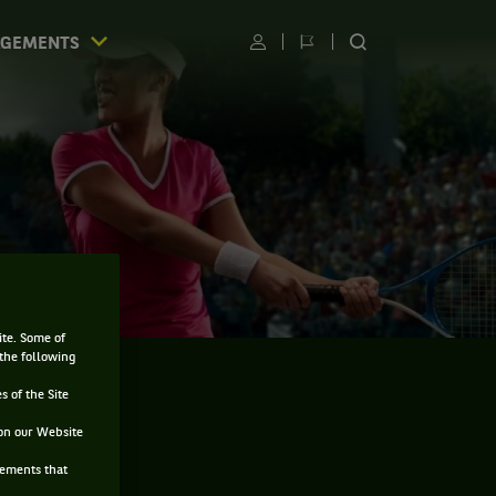
AGEMENTS
Utilisateur
Changer
RECHERCHER
de
SUR
langue
LE
SITE
ite. Some of
 the following
s of the Site
on our Website
sements that