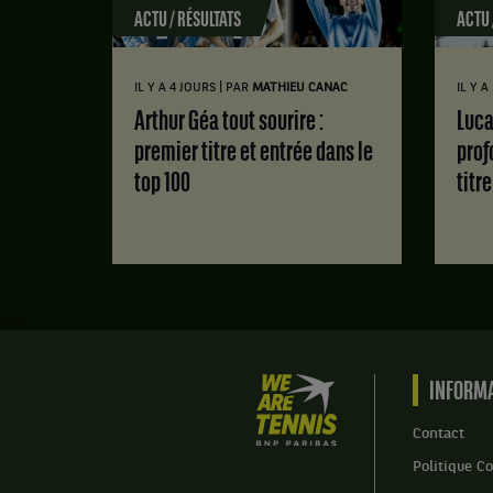
Michele
ACTU / RÉSULTATS
ACTU 
Mecarelli,
Italie
,
|
IL Y A 4 JOURS
PAR
MATHIEU CANAC
IL Y 
gagnent
le
Arthur Géa tout sourire :
Luca Van Assche : des doutes
match
premier titre et entrée dans le
prof
contre
top 100
titr
Karim
Bennani,
Maroc
,
et
William
Vinciguerra,
Suede
.
We
INFORMA
Score
are
:
Tennis
Contact
Set
by
Politique Co
1
BNP
: