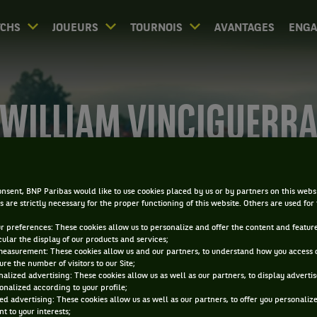
CHS
JOUEURS
TOURNOIS
AVANTAGES
ENG
WILLIAM VINCIGUERR
nsent, BNP Paribas would like to use cookies placed by us or by partners on this webs
s are strictly necessary for the proper functioning of this website. Others are used for
ur preferences: These cookies allow us to personalize and offer the content and feature
cular the display of our products and services;
measurement: These cookies allow us and our partners, to understand how you access 
re the number of visitors to our Site;
alized advertising: These cookies allow us as well as our partners, to display adverti
onalized according to your profile;
ed advertising: These cookies allow us as well as our partners, to offer you personaliz
t to your interests;