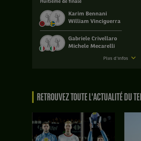
Huitième de finale
Karim Bennani
William Vinciguerra
Gabriele Crivellaro
Michele Mecarelli
Match
Plus d'infos
terminé.
US
Open.
Huitième
RETROUVEZ TOUTE L'ACTUALITÉ DU TE
de
finale.
Gabriele
Crivellaro,
Italie
,
et