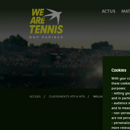
We
ACTUS
MAT
are
Tennis
by
BNP
Paribas
Accueil
Cookies
With your co
these cookie
purposes:
- setting yo
ACCUEIL
CLASSEMENTS ATP & WTA
WILLIAM VINCIGUERRA
and in parti
- audience 
and to measu
- non-person
are not pers
- personaliz
more relevan