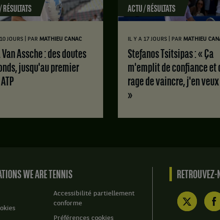
/ RÉSULTATS
ACTU / RÉSULTATS
|
|
A 10 JOURS
PAR
MATHIEU CANAC
IL Y A 17 JOURS
PAR
MATHIEU CAN
Stefanos Tsitsipas : « Ça
onds, jusqu'au premier
m'emplit de confiance et 
e ATP
rage de vaincre, j'en veux
»
TIONS WE ARE TENNIS
RETROUVEZ-N
Accessibilité partiellement
conforme
okies
Préférences cookies