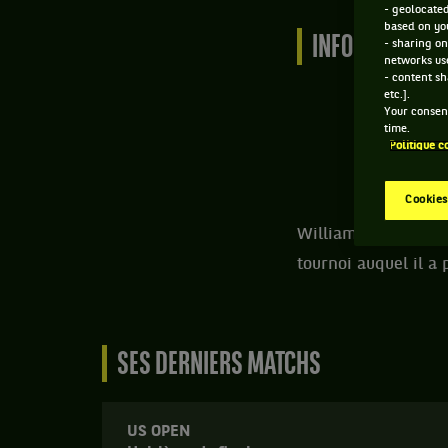
- geolocated
based on you
INFORMATIONS
- sharing on
networks us
- content sh
etc.].
Your consent
time.
Politique c
Cookies
William Vinciguerra
tournoi auquel il a 
SES DERNIERS MATCHS
US OPEN