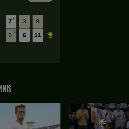
7
7
3
9
3
6
6
11
NNIS