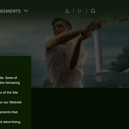
AGEMENTS
Utilisateur
Changer
RECHERCHER
de
SUR
langue
LE
SITE
A
ite. Some of
 the following
s of the Site
on our Website
sements that
ed advertising,