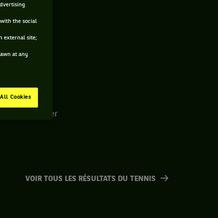
advertising
with the social
 external site;
drawn at any
All Cookies
2007. Le dernier
VOIR TOUS LES RÉSULTATS DU TENNIS