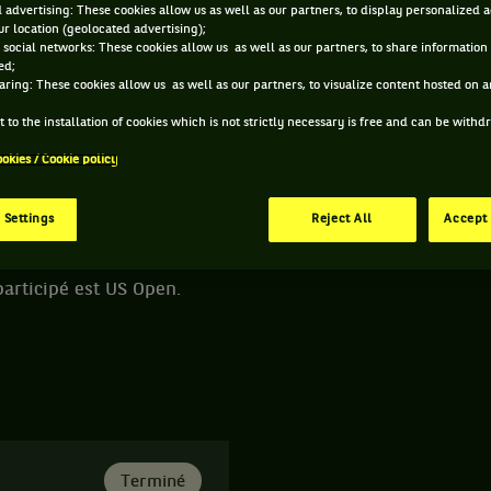
 advertising: These cookies allow us as well as our partners, to display personalized 
r location (geolocated advertising);
 DE WILLIAM VINCIGUERRA
 social networks: These cookies allow us as well as our partners, to share information 
ed;
aring: These cookies allow us as well as our partners, to visualize content hosted on an
ÂGE
POIDS
TAILLE
MAIN FORTE
 to the installation of cookies which is not strictly necessary is free and can be with
19 ANS
N/C
N/C
DROITE
ookies / Cookie policy
10/02/2007
 Settings
Reject All
Accept 
 est un joueur de tennis originaire de Suede, né le 10-02-
participé est US Open.
Terminé