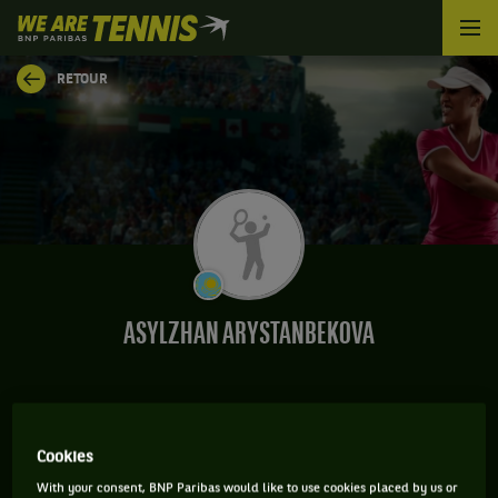
We
are
Tennis
RETOUR
by
BNP
Paribas
Accueil
ASYLZHAN ARYSTANBEKOVA
CLASSEMENT DE ASYLZHAN ARYSTANBEKOVA ET
Cookies
INFORMATIONS DE LA JOUEUSE
With your consent, BNP Paribas would like to use cookies placed by us or