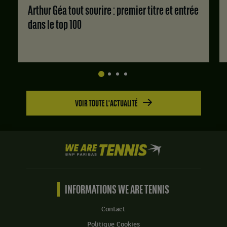
Slovaquie
Arthur Géa tout sourire : premier titre et entrée
1
,
:
dans le top 100
et
6
Ena
jeux
Koike,
à
Japon
0.
.
Set
Score
2
:
:
VOIR TOUTE L'ACTUALITÉ
7
Set
jeux
1
à
:
5.
6
We
jeux
are
à
Tennis
2.
by
Set
BNP
INFORMATIONS WE ARE TENNIS
2
Paribas
:
Accueil
Contact
3
Politique Cookies
jeux