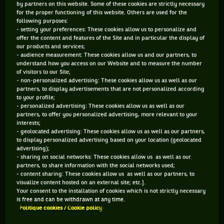
by partners on this website. Some of these cookies are strictly necessary
for the proper functioning of this website. Others are used for the
154 PTS
following purposes:
- setting your preferences: These cookies allow us to personalize and
472
ÈME
offer the content and features of the Site and in particular the display of
our products and services;
- audience measurement: These cookies allow us and our partners, to
WTA DOUBLE
understand how you access on our Website and to measure the number
of visitors to our Site;
- non-personalized advertising: These cookies allow us as well as our
partners, to display advertisements that are not personalized according
to your profile;
ÂGE
POIDS
TAILLE
MAIN FORTE
- personalized advertising: These cookies allow us as well as our
partners, to offer you personalized advertising, more relevant to your
20 ANS
N/C
N/C
DROITE
interests;
01/03/2006
- geolocated advertising: These cookies allow us as well as our partners,
to display personalized advertising based on your location (geolocated
advertising);
Asylzhan Arystanbekova est une joueuse de tennis originaire
- sharing on social networks: These cookies allow us as well as our
partners, to share information with the social networks used;
de Kazakhstan, née le 01-03-2006. Le dernier tournoi auquel
- content sharing: These cookies allow us as well as our partners, to
visualize content hosted on an external site; etc.].
elle a participé est US Open.
Your consent to the installation of cookies which is not strictly necessary
is free and can be withdrawn at any time.
Politique cookies / Cookie policy
SES DERNIERS MATCHS